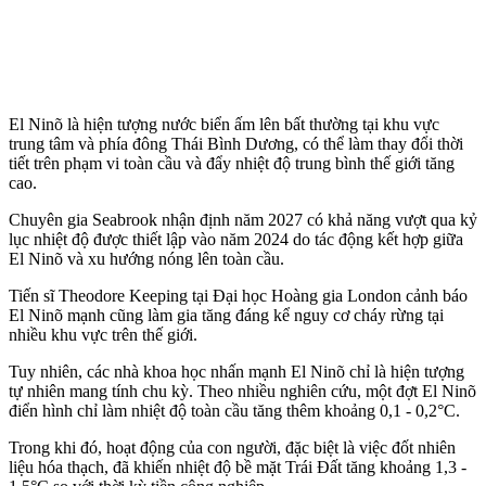
El Ninõ là hiện tượng nước biển ấm lên bất thường tại khu vực
trung tâm và phía đông Thái Bình Dương, có thể làm thay đổi thời
tiết trên phạm vi toàn cầu và đẩy nhiệt độ trung bình thế giới tăng
cao.
Chuyên gia Seabrook nhận định năm 2027 có khả năng vượt qua kỷ
lục nhiệt độ được thiết lập vào năm 2024 do tác động kết hợp giữa
El Ninõ và xu hướng nóng lên toàn cầu.
Tiến sĩ Theodore Keeping tại Đại học Hoàng gia London cảnh báo
El Ninõ mạnh cũng làm gia tăng đáng kể nguy cơ cháy rừng tại
nhiều khu vực trên thế giới.
Tuy nhiên, các nhà khoa học nhấn mạnh El Ninõ chỉ là hiện tượng
tự nhiên mang tính chu kỳ. Theo nhiều nghiên cứu, một đợt El Ninõ
điển hình chỉ làm nhiệt độ toàn cầu tăng thêm khoảng 0,1 - 0,2°C.
Trong khi đó, hoạt động của con người, đặc biệt là việc đốt nhiên
liệu hóa thạch, đã khiến nhiệt độ bề mặt Trái Đất tăng khoảng 1,3 -