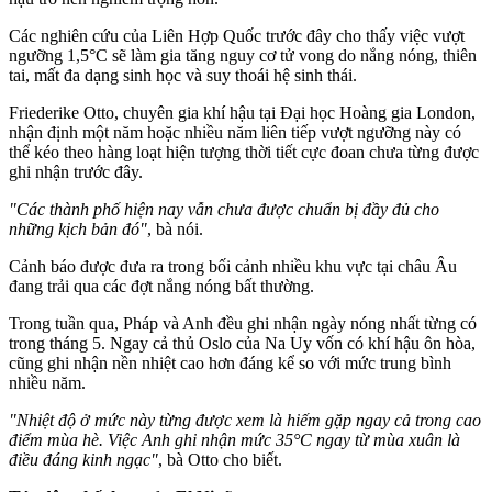
Các nghiên cứu của Liên Hợp Quốc trước đây cho thấy việc vượt
ngưỡng 1,5°C sẽ làm gia tăng nguy cơ t‌ử von‌g do nắng nóng, thiên
tai, mất đa dạng sinh học và suy thoái hệ sinh thái.
Friederike Otto, chuyên gia khí hậu tại Đại học Hoàng gia London,
nhận định một năm hoặc nhiều năm liên tiếp vượt ngưỡng này có
thể kéo theo hàng loạt hiện tượng thời tiết cực đoan chưa từng được
ghi nhận trước đây.
"Các thành phố hiện nay vẫn chưa được chuẩn bị đầy đủ cho
những kịch bản đó"
, bà nói.
Cảnh báo được đưa ra trong bối cảnh nhiều khu vực tại châu Âu
đang trải qua các đợt nắng nóng bất thường.
Trong tuần qua, Pháp và Anh đều ghi nhận ngày nóng nhất từng có
trong tháng 5. Ngay cả thủ Oslo của Na Uy vốn có khí hậu ôn hòa,
cũng ghi nhận nền nhiệt cao hơn đáng kể so với mức trung bình
nhiều năm.
"Nhiệt độ ở mức này từng được xem là hiếm gặp ngay cả trong cao
điểm mùa hè. Việc Anh ghi nhận mức 35°C ngay từ mùa xuân là
điều đáng kinh ngạc"
, bà Otto cho biết.