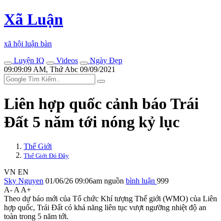
Xã Luận
xã hội luận bàn
Luyện IQ
Videos
Ngày Đẹp
09:09:09 AM, Thứ Abc 09/09/2021
Liên hợp quốc cảnh báo Trái
Đất 5 năm tới nóng kỷ lục
Thế Giới
Thế Giới Đó Đây
VN
EN
Sky Nguyen
01/06/26 09:06am
nguồn
bình luận
999
A-
A
A+
Theo dự báo mới của Tổ chức Khí tượng Thế giới (WMO) của Liên
hợp quốc, Trái Đất có khả năng liên tục vượt ngưỡng nhiệt độ an
toàn trong 5 năm tới.