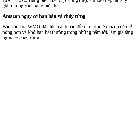
1991 - 2020. Băng biển Bắc Cực cũng được dự báo tiếp tục suy
giảm trong các tháng mùa hè.
Amazon nguy cơ hạn hán và cháy rừng
Báo cáo của WMO đặc biệt cảnh báo điều lưu vực Amazon có thể
nóng hơn và khô hạn bất thường trong những năm tới, làm gia tăng
nguy cơ cháy rừng.