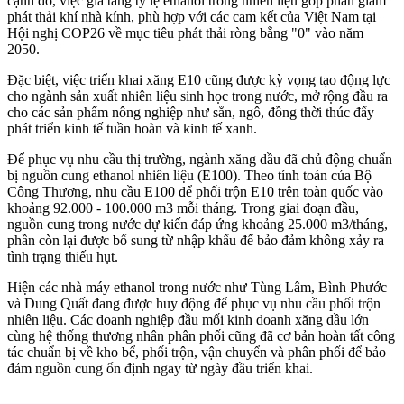
cạnh đó, việc gia tăng tỷ lệ ethanol trong nhiên liệu góp phần giảm
phát thải khí nhà kính, phù hợp với các cam kết của Việt Nam tại
Hội nghị COP26 về mục tiêu phát thải ròng bằng "0" vào năm
2050.
Đặc biệt, việc triển khai xăng E10 cũng được kỳ vọng tạo động lực
cho ngành sản xuất nhiên liệu sinh học trong nước, mở rộng đầu ra
cho các sản phẩm nông nghiệp như sắn, ngô, đồng thời thúc đẩy
phát triển kinh tế tuần hoàn và kinh tế xanh.
Để phục vụ nhu cầu thị trường, ngành xăng dầu đã chủ động chuẩn
bị nguồn cung ethanol nhiên liệu (E100). Theo tính toán của Bộ
Công Thương, nhu cầu E100 để phối trộn E10 trên toàn quốc vào
khoảng 92.000 - 100.000 m3 mỗi tháng. Trong giai đoạn đầu,
nguồn cung trong nước dự kiến đáp ứng khoảng 25.000 m3/tháng,
phần còn lại được bổ sung từ nhập khẩu để bảo đảm không xảy ra
tình trạng thiếu hụt.
Hiện các nhà máy ethanol trong nước như Tùng Lâm, Bình Phước
và Dung Quất đang được huy động để phục vụ nhu cầu phối trộn
nhiên liệu. Các doanh nghiệp đầu mối kinh doanh xăng dầu lớn
cùng hệ thống thương nhân phân phối cũng đã cơ bản hoàn tất công
tác chuẩn bị về kho bể, phối trộn, vận chuyển và phân phối để bảo
đảm nguồn cung ổn định ngay từ ngày đầu triển khai.