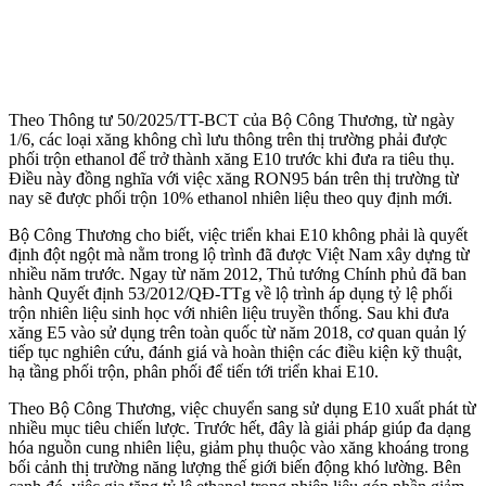
Theo Thông tư 50/2025/TT-BCT của Bộ Công Thương, từ ngày
1/6, các loại xăng không chì lưu thông trên thị trường phải được
phối trộn ethanol để trở thành xăng E10 trước khi đưa ra tiêu thụ.
Điều này đồng nghĩa với việc xăng RON95 bán trên thị trường từ
nay sẽ được phối trộn 10% ethanol nhiên liệu theo quy định mới.
Bộ Công Thương cho biết, việc triển khai E10 không phải là quyết
định đột ngột mà nằm trong lộ trình đã được Việt Nam xây dựng từ
nhiều năm trước. Ngay từ năm 2012, Thủ tướng Chính phủ đã ban
hành Quyết định 53/2012/QĐ-TTg về lộ trình áp dụng tỷ lệ phối
trộn nhiên liệu sinh học với nhiên liệu truyền thống. Sau khi đưa
xăng E5 vào sử dụng trên toàn quốc từ năm 2018, cơ quan quản lý
tiếp tục nghiên cứu, đánh giá và hoàn thiện các điều kiện kỹ thuật,
hạ tầng phối trộn, phân phối để tiến tới triển khai E10.
Theo Bộ Công Thương, việc chuyển sang sử dụng E10 xuất phát từ
nhiều mục tiêu chiến lược. Trước hết, đây là giải pháp giúp đa dạng
hóa nguồn cung nhiên liệu, giảm phụ thuộc vào xăng khoáng trong
bối cảnh thị trường năng lượng thế giới biến động khó lường. Bên