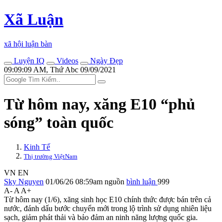
Xã Luận
xã hội luận bàn
Luyện IQ
Videos
Ngày Đẹp
09:09:09 AM, Thứ Abc 09/09/2021
Từ hôm nay, xăng E10 “phủ
sóng” toàn quốc
Kinh Tế
Thị trường ViệtNam
VN
EN
Sky Nguyen
01/06/26 08:59am
nguồn
bình luận
999
A-
A
A+
Từ hôm nay (1/6), xăng sinh học E10 chính thức được bán trên cả
nước, đánh dấu bước chuyển mới trong lộ trình sử dụng nhiên liệu
sạch, giảm phát thải và bảo đảm an ninh năng lượng quốc gia.