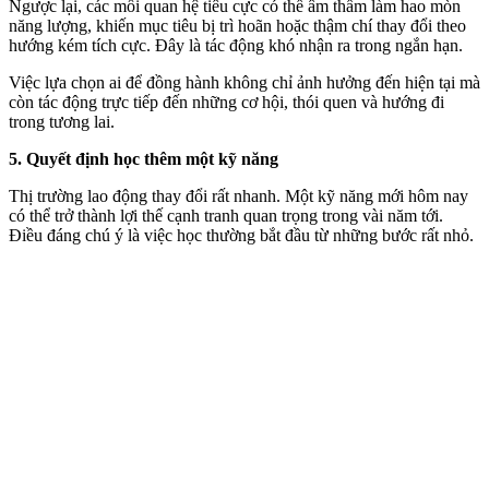
Ngược lại, các mối quan hệ tiêu cực có thể âm thầm làm hao mòn
năng lượng, khiến mục tiêu bị trì hoãn hoặc thậm chí thay đổi theo
hướng kém tích cực. Đây là tác động khó nhận ra trong ngắn hạn.
Việc lựa chọn ai để đồng hành không chỉ ảnh hưởng đến hiện tại mà
còn tác động trực tiếp đến những cơ hội, thói quen và hướng đi
trong tương lai.
5. Quyết định học thêm một kỹ năng
Thị trường lao động thay đổi rất nhanh. Một kỹ năng mới hôm nay
có thể trở thành lợi thế cạnh tranh quan trọng trong vài năm tới.
Điều đáng chú ý là việc học thường bắt đầu từ những bước rất nhỏ.