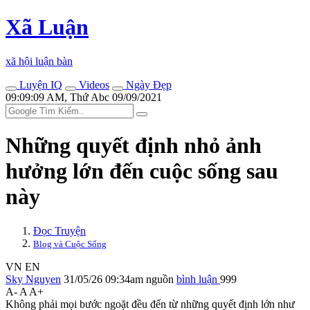
Xã Luận
xã hội luận bàn
Luyện IQ
Videos
Ngày Đẹp
09:09:09 AM, Thứ Abc 09/09/2021
Những quyết định nhỏ ảnh
hưởng lớn đến cuộc sống sau
này
Đọc Truyện
Blog và Cuộc Sống
VN
EN
Sky Nguyen
31/05/26 09:34am
nguồn
bình luận
999
A-
A
A+
Không phải mọi bước ngoặt đều đến từ những quyết định lớn như