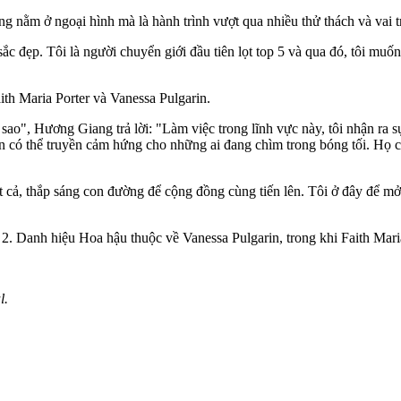
g nằm ở ngoại hình mà là hành trình vượt qua nhiều thử thách và vai t
sắc đẹp. Tôi là người chuyển giới đầu tiên lọt top 5 và qua đó, tôi m
th Maria Porter và Vanessa Pulgarin.
sao", Hương Giang trả lời: "Làm việc trong lĩnh vực này, tôi nhận ra
ạn có thể truyền cảm hứng cho những ai đang chìm trong bóng tối. Họ c
ất cả, thắp sáng con đường để cộng đồng cùng tiến lên. Tôi ở đây để mở
2. Danh hiệu Hoa hậu thuộc về Vanessa Pulgarin, trong khi Faith Mari
l.