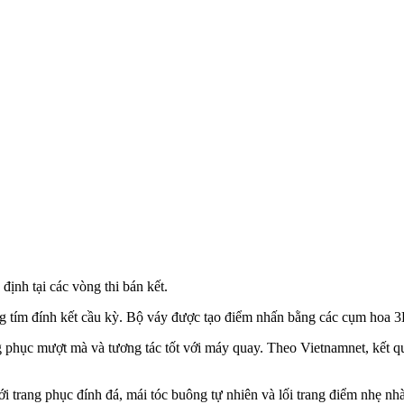
ịnh tại các vòng thi bán kết.
tông tím đính kết cầu kỳ. Bộ váy được tạo điểm nhấn bằng các cụm hoa 3
ang phục mượt mà và tương tác tốt với máy quay. Theo Vietnamnet, kết q
i trang phục đính đá, mái tóc buông tự nhiên và lối trang điểm nhẹ nh