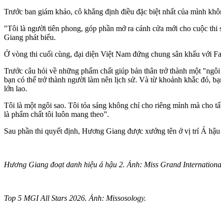
Trước ban giám khảo, cô khẳng định điều đặc biệt nhất của mình khôn
"Tôi là người tiên phong, góp phần mở ra cánh cửa mới cho cuộc thi 
Giang phát biểu.
Ở vòng thi cuối cùng, đại diện Việt Nam đứng chung sân khấu với Fai
Trước câu hỏi về những phẩm chất giúp bản thân trở thành một "ngôi 
bạn có thể trở thành người làm nên lịch sử. Và từ khoảnh khắc đó, b
lớn lao.
Tôi là một ngôi sao. Tôi tỏa sáng không chỉ cho riêng mình mà cho t
là phẩm chất tôi luôn mang theo”.
Sau phần thi quyết định, Hương Giang được xướng tên ở vị trí Á hậu 
Hương Giang đoạt danh hiệu á hậu 2. Ảnh: Miss Grand Internationa
Top 5 MGI All Stars 2026. Ảnh: Missosology.