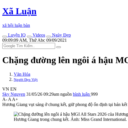
Xã Luận
xã hội luận bàn
Luyện IQ
Videos
Ngày Đẹp
09:09:09 AM, Thứ Abc 09/09/2021
Chặng đường lên ngôi á hậu MG
Văn Hóa
Người Đẹp Việt
VN
EN
Sky Nguyen
31/05/26 09:29am
nguồn
bình luận
999
A-
A
A+
Hương Giang vụt sáng ở chung kết, giữ phong độ ổn định tại bán kết
Hương Giang trong chung kết. Ảnh: Miss Grand International.