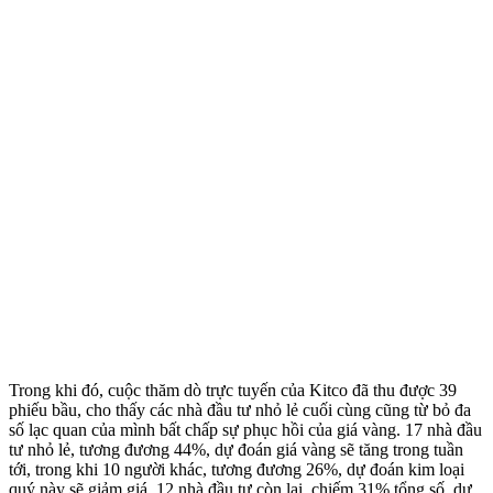
Trong khi đó, cuộc thăm dò trực tuyến của Kitco đã thu được 39
phiếu bầu, cho thấy các nhà đầu tư nhỏ lẻ cuối cùng cũng từ bỏ đa
số lạc quan của mình bất chấp sự phục hồi của giá vàng. 17 nhà đầu
tư nhỏ lẻ, tương đương 44%, dự đoán giá vàng sẽ tăng trong tuần
tới, trong khi 10 người khác, tương đương 26%, dự đoán kim loại
quý này sẽ giảm giá. 12 nhà đầu tư còn lại, chiếm 31% tổng số, dự