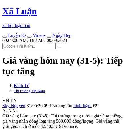
Xã Luận
xã hội luận bàn
Luyện IQ
Videos
Ngày Đẹp
09:09:09 AM, Thứ Abc 09/09/2021
Giá vàng hôm nay (31-5): Tiếp
tục tăng
Kinh Tế
Thị trường ViệtNam
VN
EN
Sky Nguyen
31/05/26 09:17am
nguồn
bình luận
999
A-
A
A+
Giá vàng hôm nay (31-5): Thị trường trong nước, giá vàng miếng,
giá vàng nhẫn đồng loạt tăng 500.000 đồng/lượng. Giá vàng thế
giới giao dịch ở mốc 4.540,3 USD/ounce.