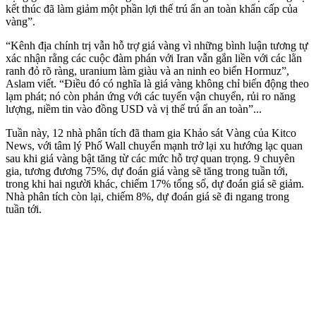
kết thúc đã làm giảm một phần lợi thế trú ẩn an toàn khẩn cấp của
vàng”.
“Kênh địa chính trị vẫn hỗ trợ giá vàng vì những bình luận tương tự
xác nhận rằng các cuộc đàm phán với Iran vẫn gắn liền với các lằn
ranh đỏ rõ ràng, uranium làm giàu và an ninh eo biển Hormuz”,
Aslam viết. “Điều đó có nghĩa là giá vàng không chỉ biến động theo
lạm phát; nó còn phản ứng với các tuyến vận chuyển, rủi ro năng
lượng, niềm tin vào đồng USD và vị thế trú ẩn an toàn”...
Tuần này, 12 nhà phân tích đã tham gia Khảo sát Vàng của Kitco
News, với tâm lý Phố Wall chuyển mạnh trở lại xu hướng lạc quan
sau khi giá vàng bật tăng từ các mức hỗ trợ quan trọng. 9 chuyên
gia, tương đương 75%, dự đoán giá vàng sẽ tăng trong tuần tới,
trong khi hai người khác, chiếm 17% tổng số, dự đoán giá sẽ giảm.
Nhà phân tích còn lại, chiếm 8%, dự đoán giá sẽ đi ngang trong
tuần tới.