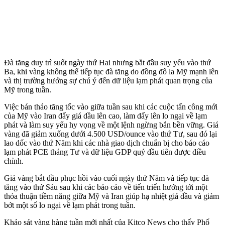
Đà tăng duy trì suốt ngày thứ Hai nhưng bắt đầu suy yếu vào thứ
Ba, khi vàng không thể tiếp tục đà tăng do đồng đô la Mỹ mạnh lên
và thị trường hướng sự chú ý đến dữ liệu lạm phát quan trọng của
Mỹ trong tuần.
Việc bán tháo tăng tốc vào giữa tuần sau khi các cuộc tấn công mới
của Mỹ vào Iran đẩy giá dầu lên cao, làm dấy lên lo ngại về lạm
phát và làm suy yếu hy vọng về một lệnh ngừng bắn bền vững. Giá
vàng đã giảm xuống dưới 4.500 USD/ounce vào thứ Tư, sau đó lại
lao dốc vào thứ Năm khi các nhà giao dịch chuẩn bị cho báo cáo
lạm phát PCE tháng Tư và dữ liệu GDP quý đầu tiên được điều
chỉnh.
Giá vàng bắt đầu phục hồi vào cuối ngày thứ Năm và tiếp tục đà
tăng vào thứ Sáu sau khi các báo cáo về tiến triển hướng tới một
thỏa thuận tiềm năng giữa Mỹ và Iran giúp hạ nhiệt giá dầu và giảm
bớt một số lo ngại về lạm phát trong tuần.
Khảo sát vàng hàng tuần mới nhất của Kitco News cho thấy Phố