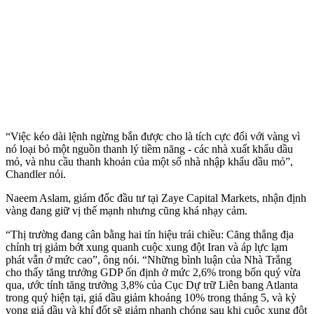
“Việc kéo dài lệnh ngừng bắn được cho là tích cực đối với vàng vì
nó loại bỏ một nguồn thanh lý tiềm năng - các nhà xuất khẩu dầu
mỏ, và nhu cầu thanh khoản của một số nhà nhập khẩu dầu mỏ”,
Chandler nói.
Naeem Aslam, giám đốc đầu tư tại Zaye Capital Markets, nhận định
vàng đang giữ vị thế mạnh nhưng cũng khá nhạ‌y cả‌m.
“Thị trường đang cân bằng hai tín hiệu trái chiều: Căng thẳng địa
chính trị giảm bớt xung quanh cuộc xung đột Iran và áp lực lạm
phát vẫn ở mức cao”, ông nói. “Những bình luận của Nhà Trắng
cho thấy tăng trưởng GDP ổn định ở mức 2,6% trong bốn quý vừa
qua, ước tính tăng trưởng 3,8% của Cục Dự trữ Liên bang Atlanta
trong quý hiện tại, giá dầu giảm khoảng 10% trong tháng 5, và kỳ
vọng giá dầu và khí đốt sẽ giảm nhanh chóng sau khi cuộc xung đột