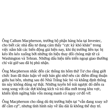
Ông Callum Macpherson, trưởng bộ phận hàng hóa tại Investec,
cho biết các nhà đầu tư đang cảm thấy “cực kỳ khó khăn” trong
việc nắm bắt các biến động giá hiện nay, khi thị trường liên tục bị
kéo lên kéo xuống bởi những tín hiệu thay đổi chóng mặt từ cả
Washington và Tehran. Những dấu hiệu tiến triển ngoại giao thường
chỉ vài giờ sau đã bị phủ nhận.
Ông Macpherson nhắc đến các thông tin hôm thứ Tư cho rằng giới
chức Iran đã thảo luận về một bản ghi nhớ nêu các điểm đồng thuận
giữa hai bên, nhưng sau đó Nhà Trắng bác bỏ và khẳng định thông
tin này không đúng sự thật. Những tuyên bố trái ngược đó diễn ra
song song với các đợt không kích và trả đũa mới trong khu vực,
khiến lệnh ngừng bắn vốn mong manh có nguy cơ đổ vỡ.
Ông Macpherson cho rằng dù thị trường hiện tại “vẫn đang xoay xở
để cầm cự”, nhưng tình hình này về lâu dài là không thể duy trì.