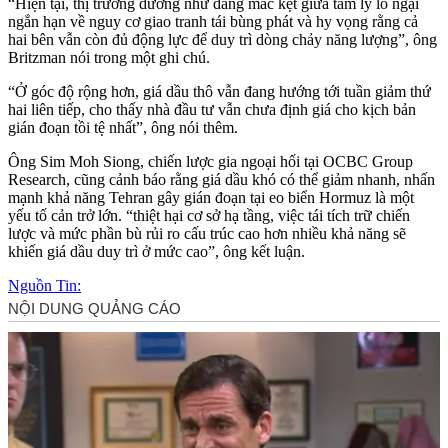
“Hiện tại, thị trường dường như đang mắc kẹt giữa tâm lý lo ngại
ngắn hạn về nguy cơ giao tranh tái bùng phát và hy vọng rằng cả
hai bên vẫn còn đủ động lực để duy trì dòng chảy năng lượng”, ông
Britzman nói trong một ghi chú.
“Ở góc độ rộng hơn, giá dầu thô vẫn đang hướng tới tuần giảm thứ
hai liên tiếp, cho thấy nhà đầu tư vẫn chưa định giá cho kịch bản
gián đoạn tồi tệ nhất”, ông nói thêm.
Ông Sim Moh Siong, chiến lược gia ngoại hối tại OCBC Group
Research, cũng cảnh báo rằng giá dầu khó có thể giảm nhanh, nhấn
mạnh khả năng Tehran gây gián đoạn tại eo biển Hormuz là một
yếu tố cản trở lớn. “thiệt hại cơ sở hạ tầng, việc tái tích trữ chiến
lược và mức phần bù rủi ro cấu trúc cao hơn nhiều khả năng sẽ
khiến giá dầu duy trì ở mức cao”, ông kết luận.
Nguồn Tin: