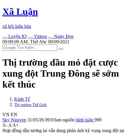
Xã Luận
xã hội luận bàn
Luyện IQ
Videos
Ngày Đẹp
09:09:09 AM, Thứ Abc 09/09/2021
Thị trường dầu mỏ đặt cược
xung đột Trung Đông sẽ sớm
kết thúc
Kinh Tế
Thị trường Thế Giới
VN
EN
Sky Nguyen
31/05/26 09:03am
nguồn
bình luận
999
A-
A
A+
Hợp đồng dầu tương lai vẫn đang phản ánh kỳ vọng xung đột tại