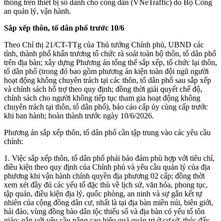
thông trên thiết bị số dành cho công dân (VNeTraffic) do Bộ Công
an quản lý, vận hành.
Sắp xếp thôn, tổ dân phố trước 10/6
Theo Chỉ thị 21/CT-TTg của Thủ tướng Chính phủ, UBND các
tỉnh, thành phố khẩn trương tổ chức rà soát toàn bộ thôn, tổ dân phố
trên địa bàn; xây dựng Phương án tổng thể sắp xếp, tổ chức lại thôn,
tổ dân phố (trong đó bao gồm phương án kiện toàn đội ngũ người
hoạt động không chuyên trách tại các thôn, tổ dân phố sau sắp xếp
và chính sách hỗ trợ theo quy định; đồng thời giải quyết chế độ,
chính sách cho người không tiếp tục tham gia hoạt động không
chuyên trách tại thôn, tổ dân phố), báo cáo cấp ủy cùng cấp trước
khi ban hành; hoàn thành trước ngày 10/6/2026.
Phương án sắp xếp thôn, tổ dân phố cần tập trung vào các yêu cầu
chính:
1. Việc sắp xếp thôn, tổ dân phố phải bảo đảm phù hợp với tiêu chí,
điều kiện theo quy định của Chính phủ và yêu cầu quản lý của địa
phương khi vận hành chính quyền địa phương 02 cấp; đồng thời
xem xét đầy đủ các yếu tố đặc thù về lịch sử, văn hóa, phong tục,
tập quán, điều kiện địa lý, quốc phòng, an ninh và sự gắn kết tự
nhiên của cộng đồng dân cư, nhất là tại địa bàn miền núi, biên giới,
hải đảo, vùng đồng bào dân tộc thiểu số và địa bàn có yếu tố tôn
giáo; gắn với yêu cầu nâng cao hiệu quả quản trị ở cơ sở, thúc đẩy