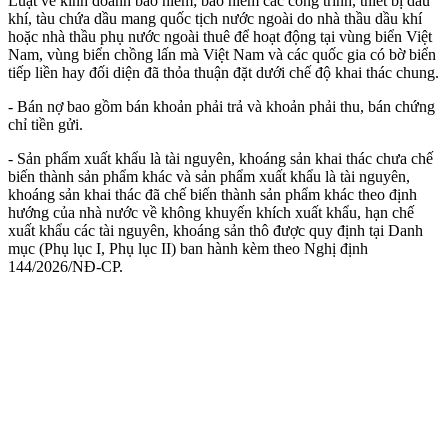
Luật về kinh doanh bảo hiểm; bảo hiểm các công trình, thiết bị dầu
khí, tàu chứa dầu mang quốc tịch nước ngoài do nhà thầu dầu khí
hoặc nhà thầu phụ nước ngoài thuê để hoạt động tại vùng biển Việt
Nam, vùng biển chồng lấn mà Việt Nam và các quốc gia có bờ biển
tiếp liền hay đối diện đã thỏa thuận đặt dưới chế độ khai thác chung.
- Bán nợ bao gồm bán khoản phải trả và khoản phải thu, bán chứng
chỉ tiền gửi.
- Sản phẩm xuất khẩu là tài nguyên, khoáng sản khai thác chưa chế
biến thành sản phẩm khác và sản phẩm xuất khẩu là tài nguyên,
khoáng sản khai thác đã chế biến thành sản phẩm khác theo định
hướng của nhà nước về không khuyến khích xuất khẩu, hạn chế
xuất khẩu các tài nguyên, khoáng sản thô được quy định tại Danh
mục (Phụ lục I, Phụ lục II) ban hành kèm theo Nghị định
144/2026/NĐ-CP.