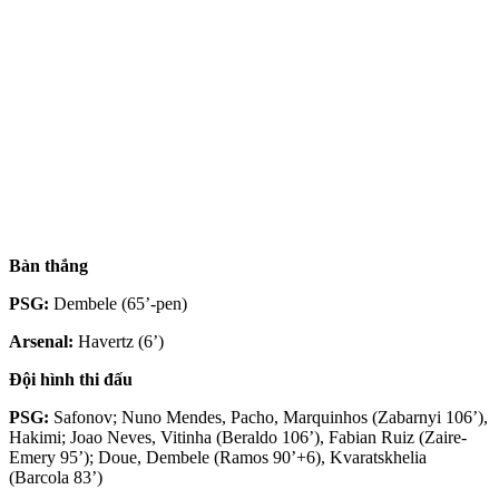
Bàn thắng
PSG:
Dembele (65’-pen)
Arsenal:
Havertz (6’)
Đội hình thi đấu
PSG:
Safonov; Nuno Mendes, Pacho, Marquinhos (Zabarnyi 106’),
Hakimi; Joao Neves, Vitinha (Beraldo 106’), Fabian Ruiz (Zaire-
Emery 95’); Doue, Dembele (Ramos 90’+6), Kvaratskhelia
(Barcola 83’)