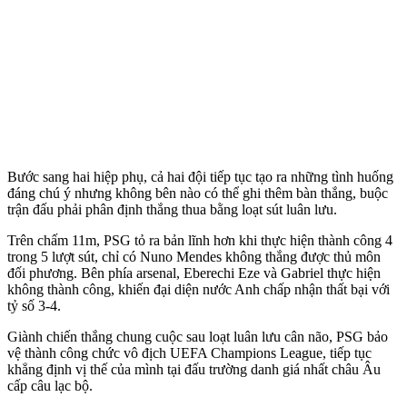
Bước sang hai hiệp phụ, cả hai đội tiếp tục tạo ra những tình huống
đáng chú ý nhưng không bên nào có thể ghi thêm bàn thắng, buộc
trận đấu phải phân định thắng thua bằng loạt sút luân lưu.
Trên chấm 11m, PSG tỏ ra bản lĩnh hơn khi thực hiện thành công 4
trong 5 lượt sút, chỉ có Nuno Mendes không thắng được thủ môn
đối phương. Bên phía ars‌enal, Eberechi Eze và Gabriel thực hiện
không thành công, khiến đại diện nước Anh chấp nhận thất bại với
tỷ số 3-4.
Giành chiến thắng chung cuộc sau loạt luân lưu cân não, PSG bảo
vệ thành công chức vô địch UEFA Champions League, tiếp tục
khẳng định vị thế của mình tại đấu trường danh giá nhất châu Âu
cấp câu lạc bộ.