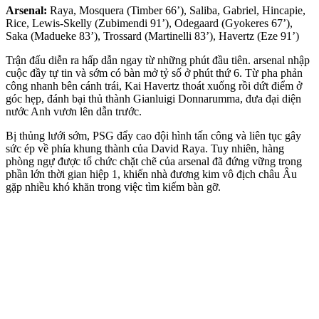
Arsenal:
Raya, Mosquera (Timber 66’), Saliba, Gabriel, Hincapie,
Rice, Lewis-Skelly (Zubimendi 91’), Odegaard (Gyokeres 67’),
Saka (Madueke 83’), Trossard (Martinelli 83’), Havertz (Eze 91’)
Trận đấu diễn ra hấp dẫn ngay từ những phút đầu tiên. ars‌enal nhập
cuộc đầy tự tin và sớm có bàn mở tỷ số ở phút thứ 6. Từ pha phản
công nhanh bên cánh trái, Kai Havertz thoát xuống rồi dứt điểm ở
góc hẹp, đánh bại thủ thành Gianluigi Donnarumma, đưa đại diện
nước Anh vươn lên dẫn trước.
Bị thủng lưới sớm, PSG đẩy cao đội hình tấn công và liên tục gây
sức ép về phía khung thành của David Raya. Tuy nhiên, hàng
phòng ngự được tổ chức chặt chẽ của ars‌enal đã đứng vững trong
phần lớn thời gian hiệp 1, khiến nhà đương kim vô địch châu Âu
gặp nhiều khó khăn trong việc tìm kiếm bàn gỡ.