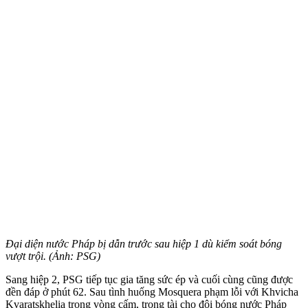
Đại diện nước Pháp bị dẫn trước sau hiệp 1 dù kiểm soát bóng
vượt trội. (Ảnh: PSG)
Sang hiệp 2, PSG tiếp tục gia tăng sức ép và cuối cùng cũng được
đền đáp ở phút 62. Sau tình huống Mosquera phạm lỗi với Khvicha
Kvaratskhelia trong vòng cấm, trọng tài cho đội bóng nước Pháp