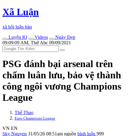
Xã Luận
xã hội luận bàn
Luyện IQ
Videos
Ngày Đẹp
09:09:09 AM, Thứ Abc 09/09/2021
PSG đánh bại ars‌enal trên
chấm luân lưu, bảo vệ thành
công ngôi vương Champions
League
Thể Thao
Euro Champions League
VN
EN
Sky Nguyen
31/05/26 08:51am
nguồn
bình luận
999