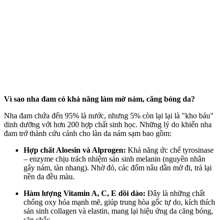
Vì sao nha đam có khả năng làm mờ nám, căng bóng da?
Nha đam chứa đến 95% là nước, nhưng 5% còn lại lại là "kho báu"
dinh dưỡng với hơn 200 hợp chất sinh học. Những lý do khiến nha
đam trở thành cứu cánh cho làn da nám sạm bao gồm:
Hợp chất Aloesin và Alprogen:
Khả năng ức chế tyrosinase
– enzyme chịu trách nhiệm sản sinh melanin (nguyên nhân
gây nám, tàn nhang). Nhờ đó, các đốm nâu dần mờ đi, trả lại
nền da đều màu.
Hàm lượng Vitamin A, C, E dồi dào:
Đây là những chất
chống oxy hóa mạnh mẽ, giúp trung hòa gốc tự do, kíc‌h thí‌ch
sản sinh collagen và elastin, mang lại hiệu ứng da căng bóng,
săn chắc.