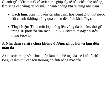
Chanh giàu Vitamin C và axit citric giúp tẩy tế bào chết nhẹ nhàng,
làm sáng các vùng da tối màu nhanh chóng khi đi cùng nha đam.
Cách làm:
Xay nhuyễn gel nha đam, hòa cùng 2–3 giọt nước
cốt chanh (không dùng quá nhiều để tránh kích ứng).
Thực hiện:
Thoa một lớp mỏng lên vùng da bị nám, thư giãn
trong 10 phút rồi rửa sạch.
Lưu ý: Công thức này chỉ nên
dùng buổi tối.
3. Nha đam và sữa chua không đường: phục hồi và làm đều
màu da
Axit lactic trong sữa chua giúp làm mịn bề mặt da, se khít lỗ chân
lông và làm dịu các tổn thương do ánh nắng mặt trời.