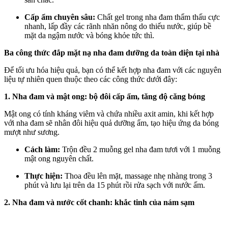
Cấp ẩm chuyên sâu:
Chất gel trong nha đam thẩm thấu cực
nhanh, lấp đầy các rãnh nhăn nông do thiếu nước, giúp bề
mặt da ngậm nước và bóng khỏe tức thì.
Ba công thức đắp mặt nạ nha đam dưỡng da toàn diện tại nhà
Để tối ưu hóa hiệu quả, bạn có thể kết hợp nha đam với các nguyên
liệu tự nhiên quen thuộc theo các công thức dưới đây:
1. Nha đam và mật ong: bộ đôi cấp ẩm, tăng độ căng bóng
Mật ong có tính kháng viêm và chứa nhiều axit amin, khi kết hợp
với nha đam sẽ nhân đôi hiệu quả dưỡng ẩm, tạo hiệu ứng da bóng
mượt như sương.
Cách làm:
Trộn đều 2 muỗng gel nha đam tươi với 1 muỗng
mật ong nguyên chất.
Thực hiện:
Thoa đều lên mặt, massage nhẹ nhàng trong 3
phút và lưu lại trên da 15 phút rồi rửa sạch với nước ấm.
2. Nha đam và nước cốt chanh: khắc tinh của nám sạm