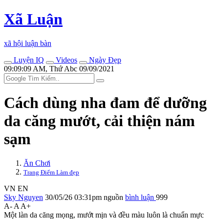
Xã Luận
xã hội luận bàn
Luyện IQ
Videos
Ngày Đẹp
09:09:09 AM, Thứ Abc 09/09/2021
Cách dùng nha đam để dưỡng
da căng mướt, cải thiện nám
sạm
Ăn Chơi
Trang Điểm Làm đẹp
VN
EN
Sky Nguyen
30/05/26 03:31pm
nguồn
bình luận
999
A-
A
A+
Một làn da căng mọng, mướt mịn và đều màu luôn là chuẩn mực