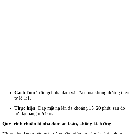
Cách làm:
Trộn gel nha đam và sữa chua không đường theo
tỷ lệ 1:1.
Thực hiện:
Đắp mặt nạ lên da khoảng 15–20 phút, sau đó
rửa lại bằng nước mát.
Quy trình chuẩn bị nha đam an toàn, không kích ứng
Nhựa nha đam (phần màu vàng nằm giữa vỏ và gel) chứa aloin –