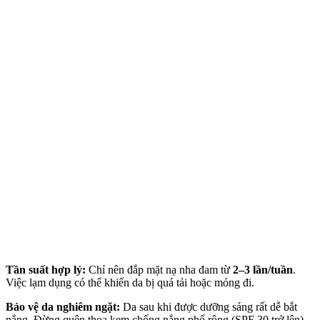
Tần suất hợp lý:
Chỉ nên đắp mặt nạ nha đam từ
2–3 lần/tuần
.
Việc lạ‌m dụn‌g có thể khiến da bị quá tải hoặc mỏng đi.
Bảo vệ da nghiêm ngặt:
Da sau khi được dưỡng sáng rất dễ bắt
nắng. Đừng quên thoa kem chống nắng phổ rộng (SPF 30 trở lên)