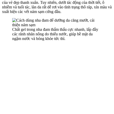
của vẻ đẹp thanh xuân. Tuy nhiên, dưới tác động của thời tiết, ô
nhiễm và tuổi tác, làn da rất dễ rơi vào tình trạng thô ráp, xỉn màu và
xuất hiện các vết nám sạm cứng đầu.
Chất gel trong nha đam thẩm thấu cực nhanh, lấp đầy
các rãnh nhăn nông do thiếu nước, giúp bề mặt da
ngậm nước và bóng khỏe tức thì.