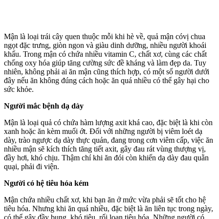
Mận là loại trái cây quen thuộc mỗi khi hè về, quả mận cóvị chua
ngọt đặc trưng, giòn ngon và giàu dinh dưỡng, nhiều người khoái
khẩu. Trong mận có chứa nhiều vitamin C, chất xơ, cùng các chất
chống oxy hóa giúp tăng cường sức đề kháng và làm đẹp da. Tuy
nhiên, không phải ai ăn mận cũng thích hợp, có một số người dưới
đây nếu ăn không đúng cách hoặc ăn quá nhiều có thể gây hại cho
sức khỏe.
Người mắc bệnh dạ dày
Mận là loại quả có chứa hàm lượng axit khá cao, đặc biệt là khi còn
xanh hoặc ăn kèm muối ớt. Đối với những người bị viêm loét dạ
dày, trào ngược dạ dày thực quản, đang trong cơn viêm cấp, việc ăn
nhiều mận sẽ kíc‌h thí‌ch tăng tiết axit, gây đau rát vùng thượng vị,
đầy hơi, khó chịu. Thậm chí khi ăn đói còn khiến dạ dày đau quằn
quại, phải đi viện.
Người có hệ tiêu hóa kém
Mận chứa nhiều chất xơ, khi bạn ăn ở mức vừa phải sẽ tốt cho hệ
tiêu hóa. Nhưng khi ăn quá nhiều, đặc biệt là ăn liên tục trong ngày,
có thể gây đầy bụng, khó tiêu, rối loạn tiêu hóa. Những người có