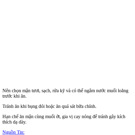
Nên chọn mận tươi, sạch, rửa kỹ và có thể ngâm nước muối loãng
trước khi ăn.
Tránh ăn khi bụng đói hoặc ăn quá sát bữa chính.
Hạn chế ăn mận cùng muối ớt, gia vị cay nóng để tránh gây kíc‌h
thí‌ch dạ dày.
Nguồn Tin: