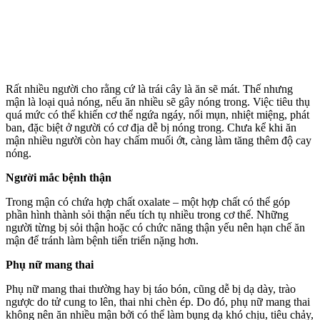
Rất nhiều người cho rằng cứ là trái cây là ăn sẽ mát. Thế nhưng
mận là loại quả nóng, nếu ăn nhiều sẽ gây nóng trong. Việc tiêu thụ
quá mức có thể khiến c‌ơ th‌ể ngứa ngáy, nổi mụn, nhiệt miệng, phát
ban, đặc biệt ở người có cơ địa dễ bị nóng trong. Chưa kể khi ăn
mận nhiều người còn hay chấm muối ớt, càng làm tăng thêm độ cay
nóng.
Người mắc bệnh thận
Trong mận có chứa hợp chất oxalate – một hợp chất có thể góp
phần hình thành sỏi thận nếu tích tụ nhiều trong c‌ơ th‌ể. Những
người từng bị sỏi thận hoặc có chức năng thận yếu nên hạn chế ăn
mận để tránh làm bệnh tiến triển nặng hơn.
Phụ nữ mang thai
Phụ nữ mang thai thường hay bị táo bón, cũng dễ bị dạ dày, trào
ngược do tử cung to lên, thai nhi chèn ép. Do đó, phụ nữ mang thai
không nên ăn nhiều mận bởi có thể làm bụng dạ khó chịu, tiêu chảy,