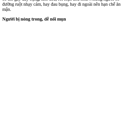
đường ruột nhạ‌y cả‌m, hay đau bụng, hay đi ngoài nên hạn chế ăn
mận.
Người bị nóng trong, dễ nổi mụn