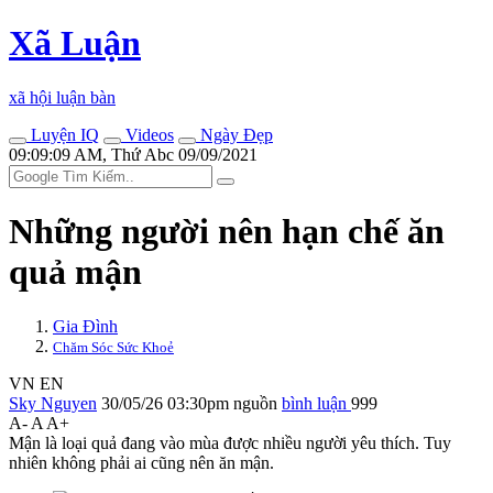
Xã Luận
xã hội luận bàn
Luyện IQ
Videos
Ngày Đẹp
09:09:09 AM, Thứ Abc 09/09/2021
Những người nên hạn chế ăn
quả mận
Gia Đình
Chăm Sóc Sức Khoẻ
VN
EN
Sky Nguyen
30/05/26 03:30pm
nguồn
bình luận
999
A-
A
A+
Mận là loại quả đang vào mùa được nhiều người yêu thích. Tuy
nhiên không phải ai cũng nên ăn mận.