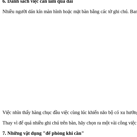
6. Danh sách việc cần làm quá dài
Nhiều người dán kín màn hình hoặc mặt bàn bằng các tờ ghi chú. Ban đ
Việc nhìn thấy hàng chục đầu việc cùng lúc khiến não bộ có xu hướng
Thay vì để quá nhiều ghi chú trên bàn, hãy chọn ra một vài công việc
7. Những vật dụng "để phòng khi cần"