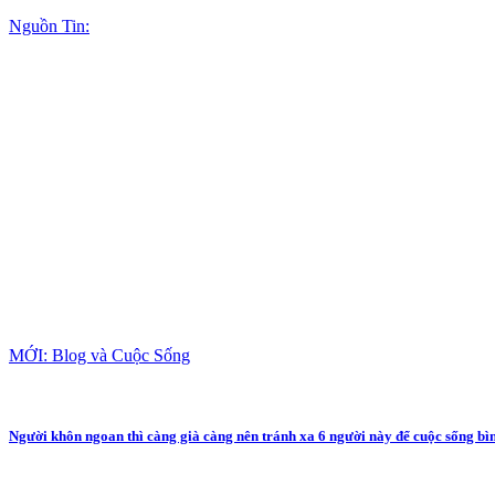
Nguồn Tin:
MỚI: Blog và Cuộc Sống
Người khôn ngoan thì càng già càng nên tránh xa 6 người này để cuộc sống bì