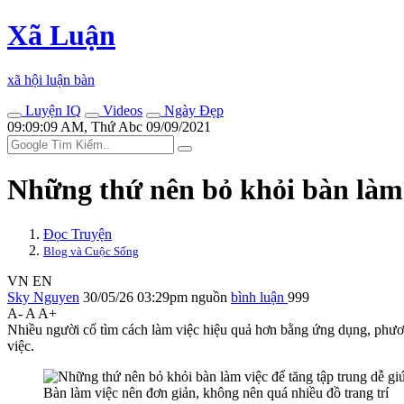
Xã Luận
xã hội luận bàn
Luyện IQ
Videos
Ngày Đẹp
09:09:09 AM, Thứ Abc 09/09/2021
Những thứ nên bỏ khỏi bàn làm 
Đọc Truyện
Blog và Cuộc Sống
VN
EN
Sky Nguyen
30/05/26 03:29pm
nguồn
bình luận
999
A-
A
A+
Nhiều người cố tìm cách làm việc hiệu quả hơn bằng ứng dụng, phươn
việc.
Bàn làm việc nên đơn giản, không nên quá nhiều đồ trang trí