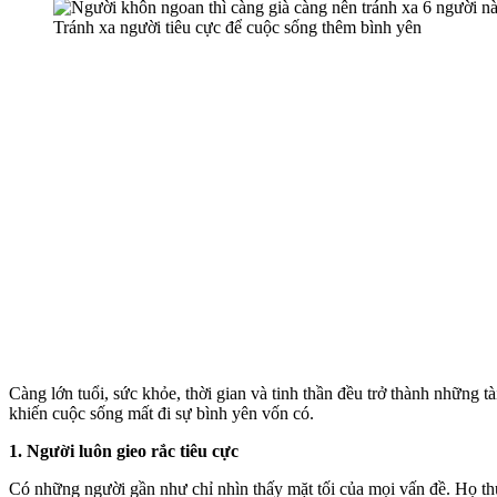
Tránh xa người tiêu cực để cuộc sống thêm bình yên
Càng lớn tuổi, sức khỏe, thời gian và tinh thần đều trở thành những 
khiến cuộc sống mất đi sự bình yên vốn có.
1. Người luôn gieo rắc tiêu cực
Có những người gần như chỉ nhìn thấy mặt tối của mọi vấn đề. Họ th