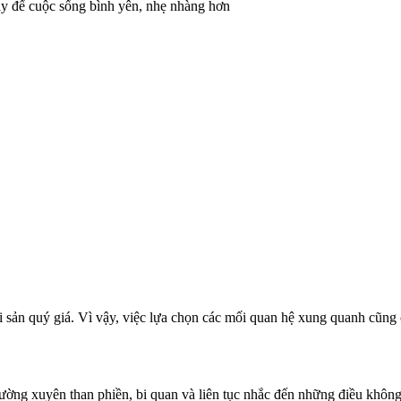
tài sản quý giá. Vì vậy, việc lựa chọn các mối quan hệ xung quanh cũng
ường xuyên than phiền, bi quan và liên tục nhắc đến những điều khôn