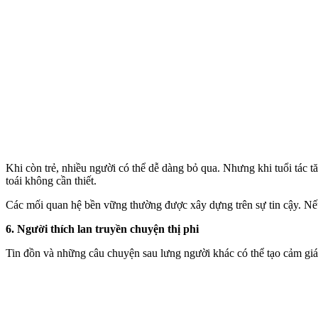
Khi còn trẻ, nhiều người có thể dễ dàng bỏ qua. Nhưng khi tuổi tác t
toái không cần thiết.
Các mối quan hệ bền vững thường được xây dựng trên sự tin cậy. Nếu sự
6. Người thích lan truyền chuyện thị phi
Tin đồn và những câu chuyện sau lưng người khác có thể tạo cảm giác 