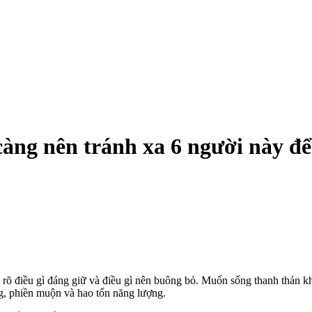
càng nên tránh xa 6 người này để
rõ điều gì đáng giữ và điều gì nên buông bỏ. Muốn sống thanh thản kh
g, phiền muộn và hao tổn năng lượng.