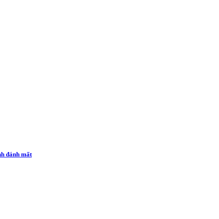
ình đánh mất