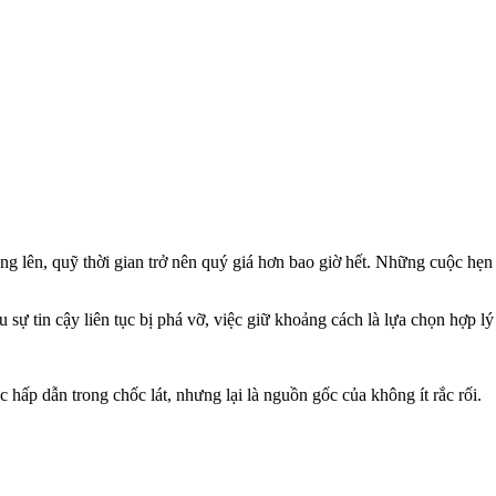
ăng lên, quỹ thời gian trở nên quý giá hơn bao giờ hết. Những cuộc hẹn
 tin cậy liên tục bị phá vỡ, việc giữ khoảng cách là lựa chọn hợp lý để
hấp dẫn trong chốc lát, nhưng lại là nguồn gốc của không ít rắc rối.