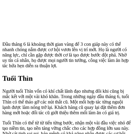
Đầu tháng 6 là khoảng thời gian vàng để 3 con giáp này có thể
nhanh chóng nắm được cơ hội vươn lên vị trí mới. Họ là người có
năng lực, chỉ cần gặp được thời cơ là tạo được bước đột phá. Nhờ
uy tín cá nhân, họ được mọi người tin tưởng, công việc làm ăn hợp
tác hứa hẹn diễn ra thuận lợi.
Tuổi Thìn
Người tuổi Thìn vốn có khí chất lãnh đạo nhưng đôi khi cũng bị
mắc kết với một vài khó khăn. Trong những ngày đầu tháng 6, tuổi
Thìn có thể tháo gỡ các nút thắt cũ. Một mối hợp tác từng nguội
lạnh được làm nóng trở lại. Khách hàng cũ quay lại đặt thêm đơn
hàng mới hoặc đối tác cũ giới thiệu thêm mối làm ăn có giá trị.
Tuổi Thìn có thể từ từ tiến từng bước, nhận một vài đầu việc nhỏ để
tạo niềm tin, tạo nền tảng vững chắc cho các hợp đồng lớn sau này.
Nhờ cát tinh soi rọi, bản mệnh có khả năng nhận được các cơ hội