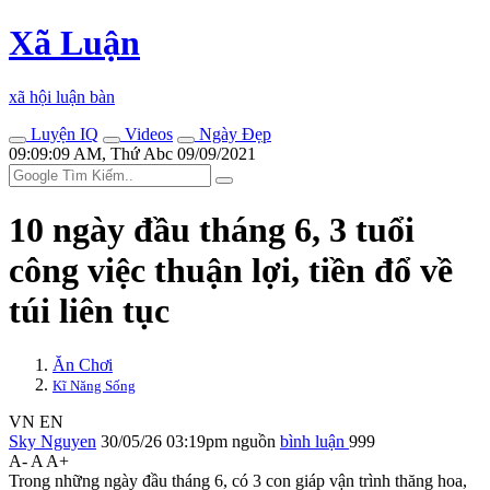
Xã Luận
xã hội luận bàn
Luyện IQ
Videos
Ngày Đẹp
09:09:09 AM, Thứ Abc 09/09/2021
10 ngày đầu tháng 6, 3 tuổi
công việc thuận lợi, tiền đổ về
túi liên tục
Ăn Chơi
Kĩ Năng Sống
VN
EN
Sky Nguyen
30/05/26 03:19pm
nguồn
bình luận
999
A-
A
A+
Trong những ngày đầu tháng 6, có 3 con giáp vận trình thăng hoa,