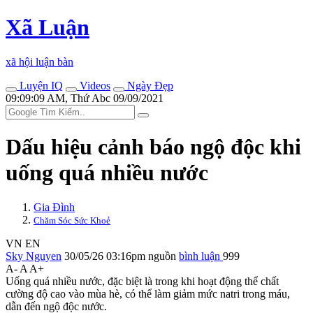
Xã Luận
xã hội luận bàn
Luyện IQ
Videos
Ngày Đẹp
09:09:09 AM, Thứ Abc 09/09/2021
Dấu hiệu cảnh báo ngộ độc khi
uống quá nhiều nước
Gia Đình
Chăm Sóc Sức Khoẻ
VN
EN
Sky Nguyen
30/05/26 03:16pm
nguồn
bình luận
999
A-
A
A+
Uống quá nhiều nước, đặc biệt là trong khi hoạt động thể chất
cường độ cao vào mùa hè, có thể làm giảm mức natri trong máu,
dẫn đến ngộ độc nước.