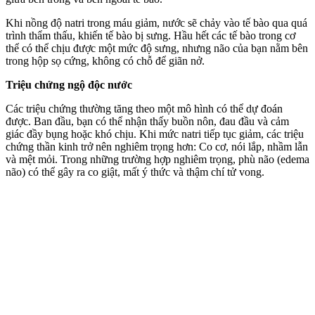
Khi nồng độ natri trong máu giảm, nước sẽ chảy vào tế bào qua quá
trình thẩm thấu, khiến tế bào bị sưng. Hầu hết các tế bào trong c‌ơ
th‌ể có thể chịu được một mức độ sưng, nhưng não của bạn nằm bên
trong hộp sọ cứng, không có chỗ để giãn nở.
Triệu chứng ngộ độc nước
Các triệu chứng thường tăng theo một mô hình có thể dự đoán
được. Ban đầu, bạn có thể nhận thấy buồn nôn, đau đầu và cảm
giác đầy bụng hoặc khó chịu. Khi mức natri tiếp tục giảm, các triệu
chứng thần kinh trở nên nghiêm trọng hơn: Co cơ, nói lắp, nhầm lẫn
và mệt mỏi. Trong những trường hợp nghiêm trọng, phù não (edema
não) có thể gây ra co giật, mất ý thức và thậm chí t‌ử von‌g.