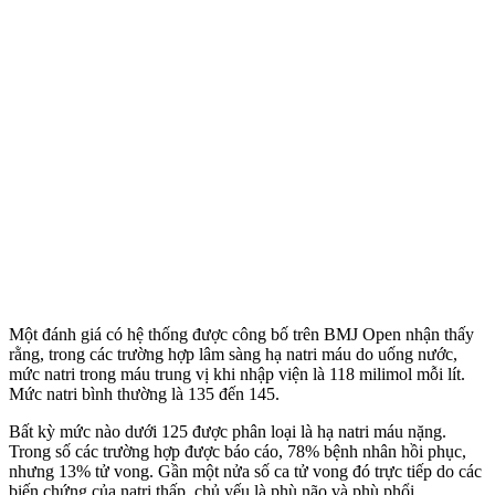
Một đánh giá có hệ thống được công bố trên BMJ Open nhận thấy
rằng, trong các trường hợp lâm sàng hạ natri máu do uống nước,
mức natri trong máu trung vị khi nhập viện là 118 milimol mỗi lít.
Mức natri bình thường là 135 đến 145.
Bất kỳ mức nào dưới 125 được phân loại là hạ natri máu nặng.
Trong số các trường hợp được báo cáo, 78% bệnh nhân hồi phục,
nhưng 13% t‌ử von‌g. Gần một nửa số ca t‌ử von‌g đó trực tiếp do các
biến chứng của natri thấp, chủ yếu là phù não và phù phổi.