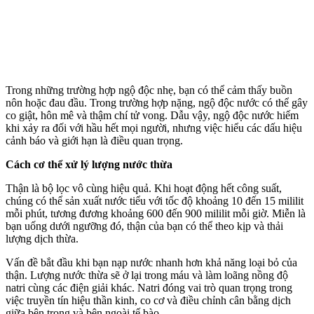
Trong những trường hợp ngộ độc nhẹ, bạn có thể cảm thấy buồn
nôn hoặc đau đầu. Trong trường hợp nặng, ngộ độc nước có thể gây
co giật, hôn mê và thậm chí t‌ử von‌g. Dẫu vậy, ngộ độc nước hiếm
khi xảy ra đối với hầu hết mọi người, nhưng việc hiểu các dấu hiệu
cảnh báo và giới hạn là điều quan trọng.
Cách c‌ơ th‌ể xử lý lượng nước thừa
Thận là bộ lọc vô cùng hiệu quả. Khi hoạt động hết công suất,
chúng có thể sản xuất nước tiểu với tốc độ khoảng 10 đến 15 mililit
mỗi phút, tương đương khoảng 600 đến 900 mililit mỗi giờ. Miễn là
bạn uống dưới ngưỡng đó, thận của bạn có thể theo kịp và thải
lượng dịch thừa.
Vấn đề bắt đầu khi bạn nạp nước nhanh hơn khả năng loại bỏ của
thận. Lượng nước thừa sẽ ở lại trong máu và làm loãng nồng độ
natri cùng các điện giải khác. Natri đóng vai trò quan trọng trong
việc truyền tín hiệu thần kinh, co cơ và điều chỉnh cân bằng dịch
giữa bên trong và bên ngoài tế bào.