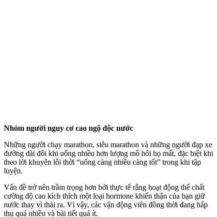
Nhóm người nguy cơ cao ngộ độc nước
Những người chạy marathon, siêu marathon và những người đạp xe
đường dài đôi khi uống nhiều hơn lượng mồ hôi họ mất, đặc biệt khi
theo lời khuyên lỗi thời “uống càng nhiều càng tốt” trong khi tập
luyện.
Vấn đề trở nên trầm trọng hơn bởi thực tế rằng hoạt động thể chất
cường độ cao kíc‌h thí‌ch một loại hormone khiến thận của bạn giữ
nước thay vì thải ra. Vì vậy, các vận động viên đồng thời đang hấp
thụ quá nhiều và bài tiết quá ít.