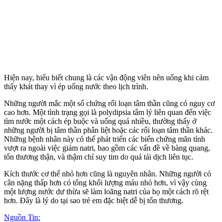
Hiện nay, hiểu biết chung là các vận động viên nên uống khi cảm
thấy khát thay vì ép uống nước theo lịch trình.
Những người mắc một số chứng rối loạn tâm thần cũng có nguy cơ
cao hơn. Một tình trạng gọi là polydipsia tâm lý liên quan đến việc
tìm nước một cách ép buộc và uống quá nhiều, thường thấy ở
những người bị tâm thần phân liệt hoặc các rối loạn tâm thần khác.
Những bệnh nhân này có thể phát triển các biến chứng mãn tính
vượt ra ngoài việc giảm natri, bao gồm các vấn đề về bàng quang,
tổn thương thận, và thậm chí suy tim do quá tải dịch liên tục.
Kích thước c‌ơ th‌ể nhỏ hơn cũng là nguyên nhân. Những người có
cân nặng thấp hơn có tổng khối lượng máu nhỏ hơn, vì vậy cùng
một lượng nước dư thừa sẽ làm loãng natri của họ một cách rõ rệt
hơn. Đây là lý do tại sao trẻ em đặc biệt dễ bị tổn thương.
Nguồn Tin: