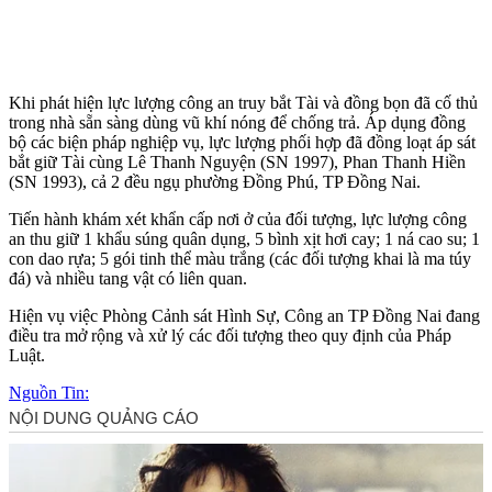
Khi phát hiện lực lượng công an truy bắt Tài và đồng bọn đã cố thủ
trong nhà sẵn sàng dùng vũ khí nóng để chống trả. Áp dụng đồng
bộ các biện pháp nghiệp vụ, lực lượng phối hợp đã đồng loạt áp sát
bắt giữ Tài cùng Lê Thanh Nguyện (SN 1997), Phan Thanh Hiền
(SN 1993), cả 2 đều ngụ phường Đồng Phú, TP Đồng Nai.
Tiến hành khám xét khẩn cấp nơi ở của đối tượng, lực lượng công
an thu giữ 1 khẩu súng quân dụng, 5 bình xịt hơ‌i ca‌y; 1 ná cao su; 1
con dao rựa; 5 gói tinh thể màu trắng (các đối tượng khai là m‌a tú‌y
đá) và nhiều tang vật có liên quan.
Hiện vụ việc Phòng Cảnh sát Hình Sự, Công an TP Đồng Nai đang
điều tra mở rộng và xử lý các đối tượng theo quy định của Pháp
Luật.
Nguồn Tin: