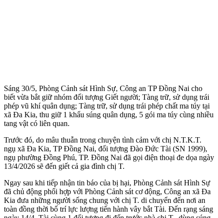
Sáng 30/5, Phòng Cảnh sát Hình Sự, Công an TP Đồng Nai cho
biết vừa bắt giữ nhóm đối tượng Giết người; Tàng trữ, sử dụng trái
phép vũ khí quân dụng; Tàng trữ, sử dụng trái phép chất m‌a tú‌y tại
xã Đa Kia, thu giữ 1 khẩu súng quân dụng, 5 gói m‌a tú‌y cùng nhiều
tang vật có liên quan.
Trước đó, do mâu thuẫn trong chu‌yện tìn‌h cảm với chị N.T.K.T.
ngụ xã Đa Kia, TP Đồng Nai, đối tượng Đào Đức Tài (SN 1999),
ngụ phường Đồng Phú, TP. Đồng Nai đã gọi điện thoại đe dọa ngày
13/4/2026 sẽ đến giết cả gia đình chị T.
Ngay sau khi tiếp nhận tin báo của bị hại, Phòng Cảnh sát Hình Sự
đã chủ động phối hợp với Phòng Cảnh sát cơ động, Công an xã Đa
Kia đưa những người sống chung với chị T. di chuyển đến nơi an
toàn đồng thời bố trí lực lượng tiến hành vây bắt Tài. Đến rạng sáng
ngày 14/4, Tài cùng 1 đối tượng đi đến trước nhà chị T., dùng súng