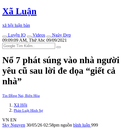
Xã Luận
xã hội luận bàn
Luyện IQ
Videos
Ngày Đẹp
09:09:09 AM, Thứ Abc 09/09/2021
Nổ 7 phát súng vào nhà người
yêu cũ sau lời đe dọa “giết cả
nhà”
Tin Đồng Nai, Biên Hòa
Xã Hội
Pháp Luật Hình Sự
VN
EN
Sky Nguyen
30/05/26 02:58pm
nguồn
bình luận
999