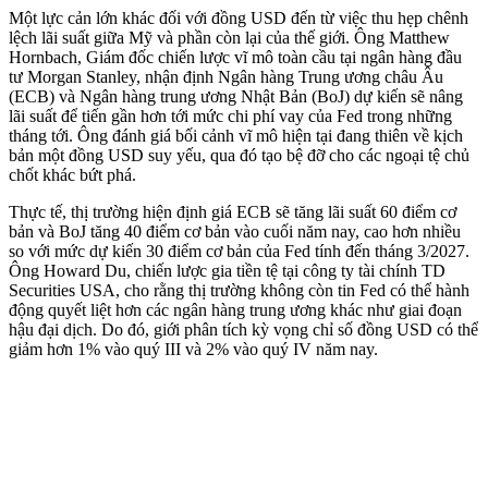
Một lực cản lớn khác đối với đồng USD đến từ việc thu hẹp chênh
lệch lãi suất giữa Mỹ và phần còn lại của thế giới. Ông Matthew
Hornbach, Giám đốc chiến lược vĩ mô toàn cầu tại ngân hàng đầu
tư Morgan Stanley, nhận định Ngân hàng Trung ương châu Âu
(ECB) và Ngân hàng trung ương Nhật Bản (BoJ) dự kiến sẽ nâng
lãi suất để tiến gần hơn tới mức chi phí vay của Fed trong những
tháng tới. Ông đánh giá bối cảnh vĩ mô hiện tại đang thiên về kịch
bản một đồng USD suy yếu, qua đó tạo bệ đỡ cho các ngoại tệ chủ
chốt khác bứt phá.
Thực tế, thị trường hiện định giá ECB sẽ tăng lãi suất 60 điểm cơ
bản và BoJ tăng 40 điểm cơ bản vào cuối năm nay, cao hơn nhiều
so với mức dự kiến 30 điểm cơ bản của Fed tính đến tháng 3/2027.
Ông Howard Du, chiến lược gia tiền tệ tại công ty tài chính TD
Securities USA, cho rằng thị trường không còn tin Fed có thể hành
động quyết liệt hơn các ngân hàng trung ương khác như giai đoạn
hậu đại dịch. Do đó, giới phân tích kỳ vọng chỉ số đồng USD có thể
giảm hơn 1% vào quý III và 2% vào quý IV năm nay.