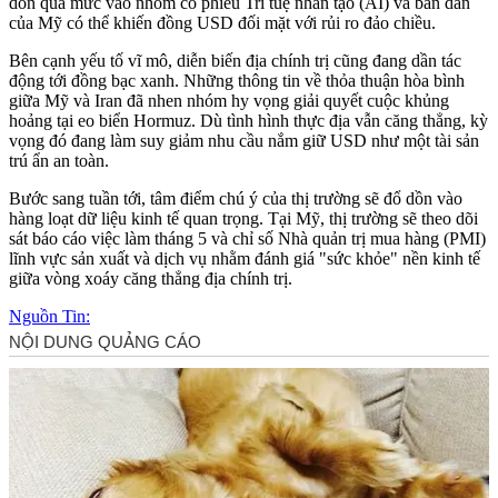
dồn quá mức vào nhóm cổ phiếu Trí tuệ nhân tạo (AI) và bán dẫn
của Mỹ có thể khiến đồng USD đối mặt với rủi ro đảo chiều.
Bên cạnh yếu tố vĩ mô, diễn biến địa chính trị cũng đang dần tác
động tới đồng bạc xanh. Những thông tin về thỏa thuận hòa bình
giữa Mỹ và Iran đã nhen nhóm hy vọng giải quyết cuộc khủng
hoảng tại eo biển Hormuz. Dù tình hình thực địa vẫn căng thẳng, kỳ
vọng đó đang làm suy giảm nhu cầu nắm giữ USD như một tài sản
trú ẩn an toàn.
Bước sang tuần tới, tâm điểm chú ý của thị trường sẽ đổ dồn vào
hàng loạt dữ liệu kinh tế quan trọng. Tại Mỹ, thị trường sẽ theo dõi
sát báo cáo việc làm tháng 5 và chỉ số Nhà quản trị mua hàng (PMI)
lĩnh vực sản xuất và dịch vụ nhằm đánh giá "sức khỏe" nền kinh tế
giữa vòng xoáy căng thẳng địa chính trị.
Nguồn Tin: