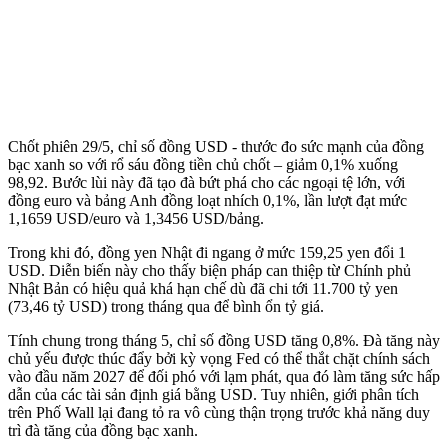
Chốt phiên 29/5, chỉ số đồng USD - thước đo sức mạnh của đồng
bạc xanh so với rổ sáu đồng tiền chủ chốt – giảm 0,1% xuống
98,92. Bước lùi này đã tạo đà bứt phá cho các ngoại tệ lớn, với
đồng euro và bảng Anh đồng loạt nhích 0,1%, lần lượt đạt mức
1,1659 USD/euro và 1,3456 USD/bảng.
Trong khi đó, đồng yen Nhật đi ngang ở mức 159,25 yen đổi 1
USD. Diễn biến này cho thấy biện pháp can thiệp từ Chính phủ
Nhật Bản có hiệu quả khá hạn chế dù đã chi tới 11.700 tỷ yen
(73,46 tỷ USD) trong tháng qua để bình ổn tỷ giá.
Tính chung trong tháng 5, chỉ số đồng USD tăng 0,8%. Đà tăng này
chủ yếu được thúc đẩy bởi kỳ vọng Fed có thể thắt chặt chính sách
vào đầu năm 2027 để đối phó với lạm phát, qua đó làm tăng sức hấp
dẫn của các tài sản định giá bằng USD. Tuy nhiên, giới phân tích
trên Phố Wall lại đang tỏ ra vô cùng thận trọng trước khả năng duy
trì đà tăng của đồng bạc xanh.