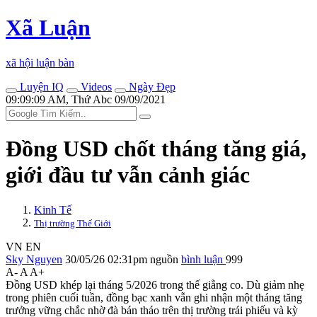
Xã Luận
xã hội luận bàn
Luyện IQ
Videos
Ngày Đẹp
09:09:09 AM, Thứ Abc 09/09/2021
Đồng USD chốt tháng tăng giá,
giới đầu tư vẫn cảnh giác
Kinh Tế
Thị trường Thế Giới
VN
EN
Sky Nguyen
30/05/26 02:31pm
nguồn
bình luận
999
A-
A
A+
Đồng USD khép lại tháng 5/2026 trong thế giằng co. Dù giảm nhẹ
trong phiên cuối tuần, đồng bạc xanh vẫn ghi nhận một tháng tăng
trưởng vững chắc nhờ đà bán tháo trên thị trường trái phiếu và kỳ