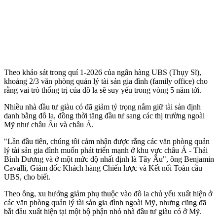
Theo khảo sát trong quí 1-2026 của ngân hàng UBS (Thụy Sĩ),
khoảng 2/3 văn phòng quản lý tài sản gia đình (family office) cho
rằng vai trò thống trị của đô la sẽ suy yếu trong vòng 5 năm tới.
Nhiều nhà đầu tư giàu có đã giảm tỷ trọng nắm giữ tài sản định
danh bằng đô la, đồng thời tăng đầu tư sang các thị trường ngoài
Mỹ như châu Âu và châu Á.
"Lần đầu tiên, chúng tôi cảm nhận được rằng các văn phòng quản
lý tài sản gia đình muốn phát triển mạnh ở khu vực châu Á - Thái
Bình Dương và ở một mức độ nhất định là Tây Âu", ông Benjamin
Cavalli, Giám đốc Khách hàng Chiến lược và Kết nối Toàn cầu
UBS, cho biết.
Theo ông, xu hướng giảm phụ thuộc vào đô la chủ yếu xuất hiện ở
các văn phòng quản lý tài sản gia đình ngoài Mỹ, nhưng cũng đã
bắt đầu xuất hiện tại một bộ phận nhỏ nhà đầu tư giàu có ở Mỹ.