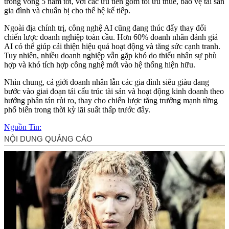
trong vòng 5 năm tới, với các ưu tiên gồm tối ưu thuế, bảo vệ tài sản
gia đình và chuẩn bị cho thế hệ kế tiếp.
Ngoài địa chính trị, công nghệ AI cũng đang thúc đẩy thay đổi
chiến lược doanh nghiệp toàn cầu. Hơn 60% doanh nhân đánh giá
AI có thể giúp cải thiện hiệu quả hoạt động và tăng sức cạnh tranh.
Tuy nhiên, nhiều doanh nghiệp vẫn gặp khó do thiếu nhân sự phù
hợp và khó tích hợp công nghệ mới vào hệ thống hiện hữu.
Nhìn chung, cả giới doanh nhân lẫn các gia đình siêu giàu đang
bước vào giai đoạn tái cấu trúc tài sản và hoạt động kinh doanh theo
hướng phân tán rủi ro, thay cho chiến lược tăng trưởng mạnh từng
phổ biến trong thời kỳ lãi suất thấp trước đây.
Nguồn Tin: