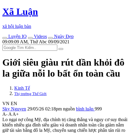
Xã Luận
xã hội luận bàn
Luyện IQ
Videos
Ngày Đẹp
09:09:09 AM, Thứ Abc 09/09/2021
Giới siêu giàu rút dần khỏi đô
la giữa nỗi lo bất ổn toàn cầu
Kinh Tế
Thị trường Thế Giới
VN
EN
Sky Nguyen
29/05/26 02:18pm
nguồn
bình luận
999
A-
A
A+
Lo ngại nợ công Mỹ, địa chính trị căng thẳng và nguy cơ suy thoái
khiến nhiều gia đình siêu giàu và doanh nhân toàn cầu giảm nắm
giữ tài sản bằng đô la Mỹ, chuyển sang chiến lược phân tán rủi ro