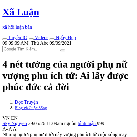
Xã Luận
xã hội luận bàn
Luyện IQ
Videos
Ngày Đẹp
09:09:09 AM, Thứ Abc 09/09/2021
4 nét tướng của người phụ nữ
vượng phu ích tử: Ai lấy được
phúc đức cả đời
Đọc Truyện
Blog và Cuộc Sống
VN
EN
Sky Nguyen
29/05/26 11:09am
nguồn
bình luận
999
A-
A
A+
Những người phụ nữ dưới đây vượng phu ích tử cuộc sống may