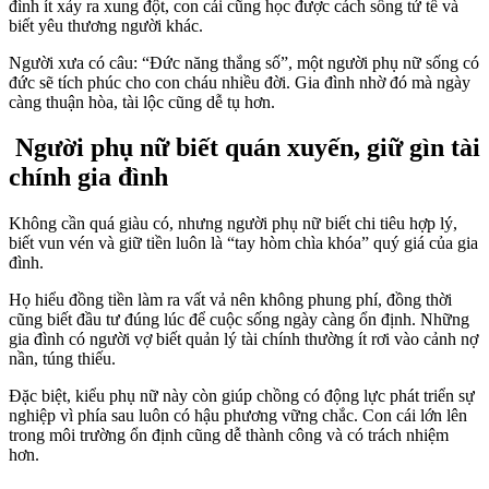
đình ít xảy ra xung đột, con cái cũng học được cách sống tử tế và
biết yêu thương người khác.
Người xưa có câu: “Đức năng thắng số”, một người phụ nữ sống có
đức sẽ tích phúc cho con cháu nhiều đời. Gia đình nhờ đó mà ngày
càng thuận hòa, tài lộc cũng dễ tụ hơn.
Người phụ nữ biết quán xuyến, giữ gìn tài
chính gia đình
Không cần quá giàu có, nhưng người phụ nữ biết chi tiêu hợp lý,
biết vun vén và giữ tiền luôn là “tay hòm chìa khóa” quý giá của gia
đình.
Họ hiểu đồng tiền làm ra vất vả nên không phung phí, đồng thời
cũng biết đầu tư đúng lúc để cuộc sống ngày càng ổn định. Những
gia đình có người vợ biết quản lý tài chính thường ít rơi vào cảnh nợ
nần, túng thiếu.
Đặc biệt, kiểu phụ nữ này còn giúp chồng có động lực phát triển sự
nghiệp vì phía sau luôn có hậu phương vững chắc. Con cái lớn lên
trong môi trường ổn định cũng dễ thành công và có trách nhiệm
hơn.