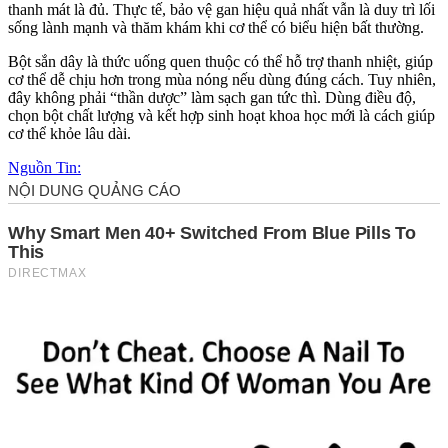
thanh mát là đủ. Thực tế, bảo vệ gan hiệu quả nhất vẫn là duy trì lối
sống lành mạnh và thăm khám khi c‌ơ th‌ể có biểu hiện bất thường.
Bột sắn dây là thức uống quen thuộc có thể hỗ trợ thanh nhiệt, giúp
c‌ơ th‌ể dễ chịu hơn trong mùa nóng nếu dùng đúng cách. Tuy nhiên,
đây không phải “thần dược” làm sạch gan tức thì. Dùng điều độ,
chọn bột chất lượng và kết hợp sinh hoạt khoa học mới là cách giúp
c‌ơ th‌ể khỏe lâu dài.
Nguồn Tin: