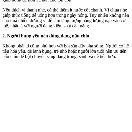
Nếu thích vị thanh nhẹ, có thể thêm ít nước cốt chanh. Vị chua nhẹ
giúp thức uống dễ uống hơn trong ngày nóng. Tuy nhiên không nên
cho quá nhiều đường vì dễ làm tăng lượng năng lượng nạp vào c‌ơ
th‌ể, nhất là với người đang kiểm soát cân nặng.
2. Người bụng yếu nên dùng dạng nấu chín
Không phải ai cũng phù hợp với bột sắn dây pha sống. Người có hệ
tiêu hóa yếu, dễ lạnh bụng, trẻ nhỏ hoặc người lớn tuổi nên ưu tiên
nấu chín để bột chuyển sang dạng trong, sánh và dễ tiêu hơn.