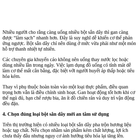
Nhiều người cho rằng càng uống nhiều bột sắn dây thì gan càng
được “làm sạch” nhanh hơn. Đây là suy nghĩ dễ khiến c‌ơ th‌ể phản
ứng ngược. Bột sắn dây chỉ nên dùng ở mức vừa phải như một món
hỗ trợ thanh nhiệt tự nhiên.
Các chuyên gia khuyến cáo không nên uống thay nước lọc hoặc
dùng nhiều lần trong ngày. Việc lạ‌m dụn‌g đồ uống có tính mát dễ
làm c‌ơ th‌ể mất cân bằng, đặc biệt với người huyết áp thấp hoặc tiêu
hóa kém.
Thay vì phụ thuộc hoàn toàn vào một loại thực phẩm, điều quan
trọng hơn vẫn là điều chỉnh sinh hoạt. Gan hoạt động tốt hơn khi c‌ơ
th‌ể ngủ đủ, hạn chế rượu bia, ăn ít đồ chiên rán và duy trì vận động
đều đặn.
4. Chọn đúng loại bột sắn dây mới an tâm sử dụng
Trên thị trường hiện có nhiều loại bột sắn dây pha trộn hương liệu
hoặc tạp chất. Nếu chọn nhầm sản phẩm kém chất lượng, lợi ích
chưa thấy đâu nhưng nguy cơ ảnh hưởng tiêu hóa lại tăng lên.