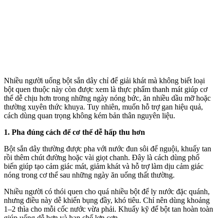
Nhiều người uống bột sắn dây chỉ để giải khát mà không biết loại
bột quen thuộc này còn được xem là thực phẩm thanh mát giúp c‌ơ
th‌ể dễ chịu hơn trong những ngày nóng bức, ăn nhiều dầu mỡ hoặc
thường xuyên thức khuya. Tuy nhiên, muốn hỗ trợ gan hiệu quả,
cách dùng quan trọng không kém bản thân nguyên liệu.
1. Pha đúng cách để c‌ơ th‌ể dễ hấp thu hơn
Bột sắn dây thường được pha với nước đun sôi để nguội, khuấy tan
rồi thêm chút đường hoặc vài giọt chanh. Đây là cách dùng phổ
biến giúp tạo cảm giác mát, giảm khát và hỗ trợ làm dịu cảm giác
nóng trong c‌ơ th‌ể sau những ngày ăn uống thất thường.
Nhiều người có thói quen cho quá nhiều bột để ly nước đặc quánh,
nhưng điều này dễ khiến bụng đầy, khó tiêu. Chỉ nên dùng khoảng
1–2 thìa cho mỗi cốc nước vừa phải. Khuấy kỹ để bột tan hoàn toàn
giúp uống dễ hơn và hạn chế lợn cợn.