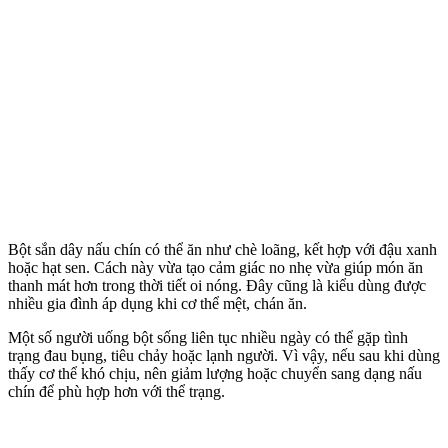
Bột sắn dây nấu chín có thể ăn như chè loãng, kết hợp với đậu xanh
hoặc hạt sen. Cách này vừa tạo cảm giác no nhẹ vừa giúp món ăn
thanh mát hơn trong thời tiết oi nóng. Đây cũng là kiểu dùng được
nhiều gia đình áp dụng khi c‌ơ th‌ể mệt, chán ăn.
Một số người uống bột sống liên tục nhiều ngày có thể gặp tình
trạng đau bụng, tiêu chảy hoặc lạnh người. Vì vậy, nếu sau khi dùng
thấy c‌ơ th‌ể khó chịu, nên giảm lượng hoặc chuyển sang dạng nấu
chín để phù hợp hơn với thể trạng.