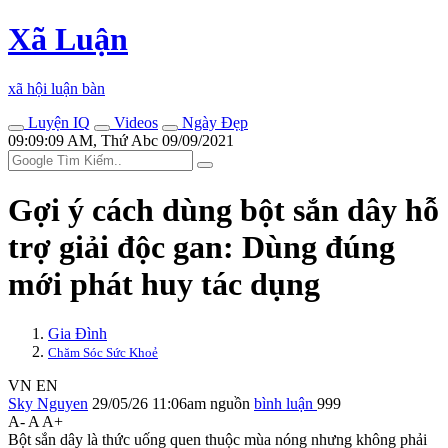
Xã Luận
xã hội luận bàn
Luyện IQ
Videos
Ngày Đẹp
09:09:09 AM, Thứ Abc 09/09/2021
Gợi ý cách dùng bột sắn dây hỗ
trợ giải độc gan: Dùng đúng
mới phát huy tác dụng
Gia Đình
Chăm Sóc Sức Khoẻ
VN
EN
Sky Nguyen
29/05/26 11:06am
nguồn
bình luận
999
A-
A
A+
Bột sắn dây là thức uống quen thuộc mùa nóng nhưng không phải