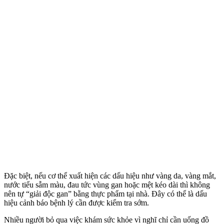
Đặc biệt, nếu c‌ơ th‌ể xuất hiện các dấu hiệu như vàng da, vàng mắt,
nước tiểu sẫm màu, đau tức vùng gan hoặc mệt kéo dài thì không
nên tự “giải độc gan” bằng thực phẩm tại nhà. Đây có thể là dấu
hiệu cảnh báo bệnh lý cần được kiểm tra sớm.
Nhiều người bỏ qua việc khám sức khỏe vì nghĩ chỉ cần uống đồ