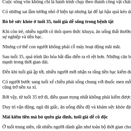
Cuộc sống vốn không chỉ là hành trình chạy theo thành công vật chất.
Có những sai lầm tưởng nhỏ ở hiện tại nhưng lại để lại hậu quả kéo 
Bỏ bê sức khỏe ở tuổi 35, tuổi già dễ sống trong bệnh tật
Khi còn trẻ, nhiều người có thói quen thức khuya, ăn uống thất thườn
sự nghiệp và tiền bạc.
Nhưng c‌ơ th‌ể con người không phải cỗ máy hoạt động mãi mãi.
Sau tuổi 35, quá trình lão hóa bắt đầu diễn ra rõ rệt hơn. Những căn
mạnh trong thời gian dài.
Đến khi tuổi già ập tới, nhiều người mới nhận ra rằng tiền bạc kiếm đ
Có người bước sang tuổi xế chiều phải sống chung với thuốc men mỗi
cũng trở nên xa xỉ.
Bởi vậy, từ tuổi 35 trở đi, điều quan trọng nhất không phải kiếm được
Duy trì vận động, ngủ đủ giấc, ăn uống điều độ và khám sức khỏe địn
Mải kiếm tiền mà bỏ quên gia đình, tuổi già dễ cô độc
Ở tuổi trung niên, rất nhiều người dành gần như toàn bộ thời gian cho