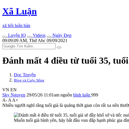
Xã Luận
xã hội luận bàn
Luyện IQ
Videos
Ngày Đẹp
09:09:09 AM, Thứ Abc 09/09/2021
Đánh mất 4 điều từ tuổi 35, tuổi
Đọc Truyện
Blog và Cuộc Sống
VN
EN
Sky Nguyen
29/05/26 11:01am
nguồn
bình luận
999
A-
A
A+
Nhiều người nghĩ rằng tuổi già là quãng thời gian còn rất xa nên th
Muốn tuổi già bình yên, hãy bắt đầu vun đắp hạnh phúc gia đ