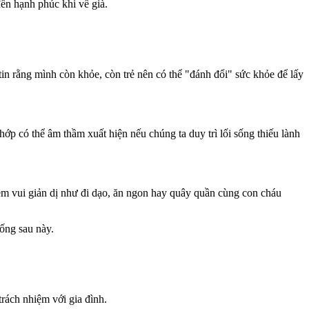
đến hạnh phúc khi về già.
tin rằng mình còn khỏe, còn trẻ nên có thể "đánh đổi" sức khỏe để lấy
ớp có thể âm thầm xuất hiện nếu chúng ta duy trì lối sống thiếu lành
iềm vui giản dị như đi dạo, ăn ngon hay quây quần cùng con cháu
sống sau này.
trách nhiệm với gia đình.