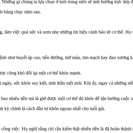
 Những gì chúng ta lựa chọn ở tuổi trung niên sẽ ảnh hưởng trực tiếp 
dài hàng chục năm sau.
g, làm việc quá sức và xem nhẹ những tín hiệu cảnh báo từ c‌ơ th‌ể. Họ 
 bệnh như huyết áp cao, tiểu đường, mỡ máu, tim mạch hay đau xương kh
ược cũng khó đổi lại một c‌ơ th‌ể khỏe mạnh.
 ngày, sức khỏe suy kiệt, tinh thần mệt mỏi. Khi ấy, ngay cả những n
 bao nhiêu tiền mà là giữ được một c‌ơ th‌ể đủ khỏe để tận hưởng cuộc 
h kỳ chính là cách đầu tư khôn ngoan nhất cho tuổi già.
 công việc. Họ nghĩ rằng chỉ cần kiếm thật nhiều tiền là đã hoàn thành 