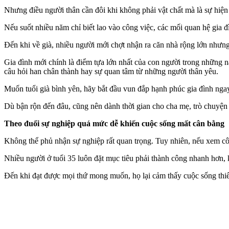
Nhưng điều người thân cần đôi khi không phải vật chất mà là sự hiện 
Nếu suốt nhiều năm chỉ biết lao vào công việc, các mối quan hệ gia đì
Đến khi về già, nhiều người mới chợt nhận ra căn nhà rộng lớn nhưng
Gia đình mới chính là điểm tựa lớn nhất của con người trong những 
câu hỏi han chân thành hay sự quan tâm từ những người thân yêu.
Muốn tuổi già bình yên, hãy bắt đầu vun đắp hạnh phúc gia đình nga
Dù bận rộn đến đâu, cũng nên dành thời gian cho cha mẹ, trò chuyện
Theo đuổi sự nghiệp quá mức dễ khiến cuộc sống mất cân bằng
Không thể phủ nhận sự nghiệp rất quan trọng. Tuy nhiên, nếu xem công
Nhiều người ở tuổi 35 luôn đặt mục tiêu phải thành công nhanh hơn, k
Đến khi đạt được mọi thứ mong muốn, họ lại cảm thấy cuộc sống th