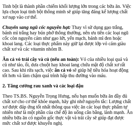
Tinh bột là thành phần chiếm khối lượng lớn trong các bữa ăn. Việc
lựa chọn loại tinh bột thông minh sẽ giúp tăng đáng kể lượng chất
xơ nạp vào c‌ơ th‌ể.
Chuyển sang ngũ cốc nguyên hạt:
Thay vì sử dụng gạo trắng,
bánh mì trắng hay bún phở thông thường, nên ưu tiên các loại ngũ
cốc còn nguyên cám như gạo lứt, yến mạch, bánh mì đen hoặc
khoai lang. Các loại thực phẩm này giữ lại được lớp vỏ cám giàu
chất xơ và các vitamin nhóm B.
Ăn cả vỏ trái cây và củ (nếu an toàn):
Vỏ của nhiều loại quả và
củ như táo, ổi, dưa chuột hay khoai lang chứa mật độ chất xơ rất
cao. Sau khi rửa sạch, việc
ăn cả vỏ
sẽ giúp hệ tiêu hóa hoạt động
tốt hơn và làm chậm quá trình hấp thu đường vào máu.
2. Tăng cường rau xanh và các loại đậu
Theo TS.BS. Nguyễn Trọng Hưng, nếu bạn muốn bữa ăn đầy đủ
chất xơ cho c‌ơ th‌ể khỏe mạnh, hãy ghi nhớ nguyên tắc: Lượng chất
xơ được đáp ứng tốt nhất thông qua việc ăn các loại thực phẩm tự
nhiên như là một phần của chế độ ăn uống cân bằng, lành mạnh. Ăn
nhiều bữa ăn có nguồn gốc thực vật và trái cây sẽ giúp đạt được
mức chất xơ được khuyến nghị.