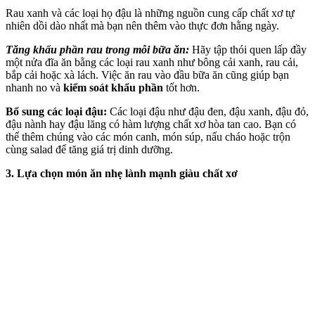
Rau xanh và các loại họ đậu là những nguồn cung cấp chất xơ tự
nhiên dồi dào nhất mà bạn nên thêm vào thực đơn hằng ngày.
Tăng khẩu phần rau trong mỗi bữa ăn:
Hãy tập thói quen lấp đầy
một nửa đĩa ăn bằng các loại rau xanh như bông cải xanh, rau cải,
bắp cải hoặc xà lách. Việc ăn rau vào đầu bữa ăn cũng giúp bạn
nhanh no và
kiểm soát khẩu phần
tốt hơn.
Bổ sung các loại đậu:
Các loại đậu như đậu đen, đậu xanh, đậu đỏ,
đậu nành hay đậu lăng có hàm lượng chất xơ hòa tan cao. Bạn có
thể thêm chúng vào các món canh, món súp, nấu cháo hoặc trộn
cùng salad để tăng giá trị dinh dưỡng.
3. Lựa chọn món ăn nhẹ lành mạnh giàu chất xơ