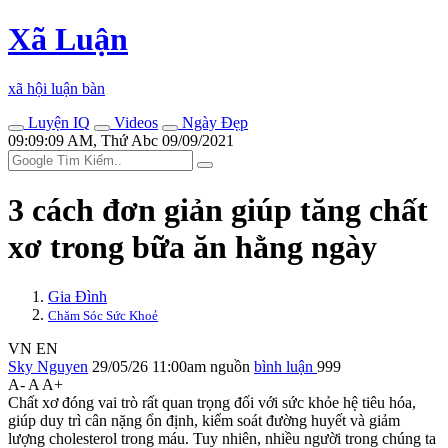
Xã Luận
xã hội luận bàn
Luyện IQ
Videos
Ngày Đẹp
09:09:09 AM, Thứ Abc 09/09/2021
3 cách đơn giản giúp tăng chất
xơ trong bữa ăn hằng ngày
Gia Đình
Chăm Sóc Sức Khoẻ
VN
EN
Sky Nguyen
29/05/26 11:00am
nguồn
bình luận
999
A-
A
A+
Chất xơ đóng vai trò rất quan trọng đối với sức khỏe hệ tiêu hóa,
giúp duy trì cân nặng ổn định, kiểm soát đường huyết và giảm
lượng cholesterol trong máu. Tuy nhiên, nhiều người trong chúng ta