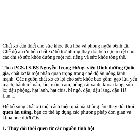
Chất xơ cần thiết cho sức khỏe tiêu hóa và phòng ngừa bệnh tật.
Chế độ ăn ưu tiên chất xơ hỗ trợ những thay đổi tích cực rõ rệt cho
các chỉ số sức khỏe đường ruột nói riêng và sức khỏe tổng thể.
Theo
PGS.TS.BS Nguyễn Trọng Hưng, viện Dinh dưỡng Quốc
gia
, chất xơ là một phần quan trọng trong chế độ ăn uống lành
mạnh. Các nguồn chất xơ có lợi cho sức khỏe bao gồm: gạo lứt, yến
mạch, bánh mì nâu, táo, mận, cam, bông cải xanh, khoai lang, súp
lơ, đậu phộng, hạt lanh, hạt chia, bí ngô, đậu, đậu lăng, đậu Hà
Lan,...
Để bổ sung chất xơ một cách hiệu quả mà không làm thay đổi
thói
quen ăn uống
, bạn có thể áp dụng các phương pháp đơn giản và
khoa học dưới đây.
1. Thay đổi thói quen từ các nguồn tinh bột