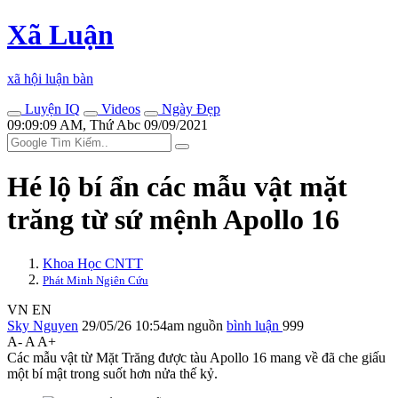
Xã Luận
xã hội luận bàn
Luyện IQ
Videos
Ngày Đẹp
09:09:09 AM, Thứ Abc 09/09/2021
Hé lộ bí ẩn các mẫu vật mặt
trăng từ sứ mệnh Apollo 16
Khoa Học CNTT
Phát Minh Ngiên Cứu
VN
EN
Sky Nguyen
29/05/26 10:54am
nguồn
bình luận
999
A-
A
A+
Các mẫu vật từ Mặt Trăng được tàu Apollo 16 mang về đã che giấu
một bí mật trong suốt hơn nửa thế kỷ.