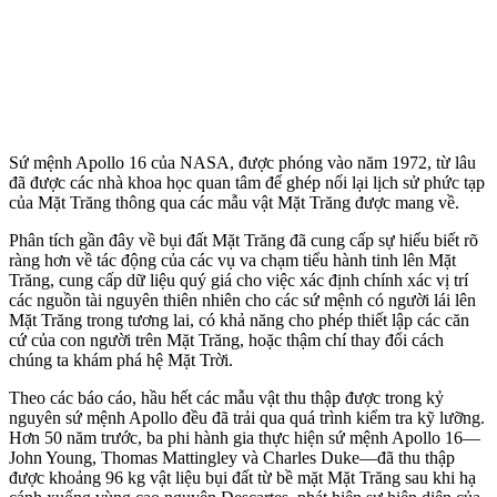
Sứ mệnh Apollo 16 của NASA, được phóng vào năm 1972, từ lâu
đã được các nhà khoa học quan tâm để ghép nối lại lịch sử phức tạp
của Mặt Trăng thông qua các mẫu vật Mặt Trăng được mang về.
Phân tích gần đây về bụi đất Mặt Trăng đã cung cấp sự hiểu biết rõ
ràng hơn về tác động của các vụ va chạm tiểu hành tinh lên Mặt
Trăng, cung cấp dữ liệu quý giá cho việc xác định chính xác vị trí
các nguồn tài nguyên thiên nhiên cho các sứ mệnh có người lái lên
Mặt Trăng trong tương lai, có khả năng cho phép thiết lập các căn
cứ của con người trên Mặt Trăng, hoặc thậm chí thay đổi cách
chúng ta khám phá hệ Mặt Trời.
Theo các báo cáo, hầu hết các mẫu vật thu thập được trong kỷ
nguyên sứ mệnh Apollo đều đã trải qua quá trình kiểm tra kỹ lưỡng.
Hơn 50 năm trước, ba phi hành gia thực hiện sứ mệnh Apollo 16—
John Young, Thomas Mattingley và Charles Duke—đã thu thập
được khoảng 96 kg vật liệu bụi đất từ bề mặt Mặt Trăng sau khi hạ