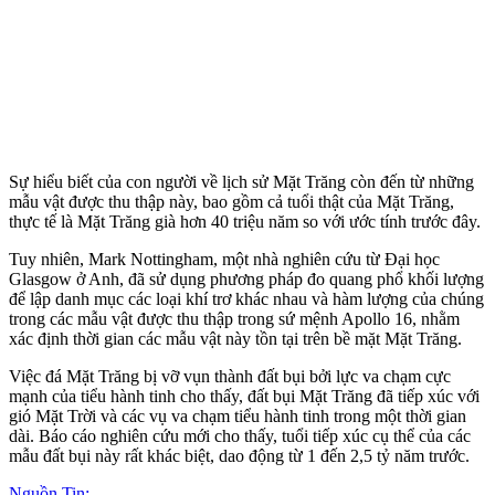
Sự hiểu biết của con người về lịch sử Mặt Trăng còn đến từ những
mẫu vật được thu thập này, bao gồm cả tuổi thật của Mặt Trăng,
thực tế là Mặt Trăng già hơn 40 triệu năm so với ước tính trước đây.
Tuy nhiên, Mark Nottingham, một nhà nghiên cứu từ Đại học
Glasgow ở Anh, đã sử dụng phương pháp đo quang phổ khối lượng
để lập danh mục các loại khí trơ khác nhau và hàm lượng của chúng
trong các mẫu vật được thu thập trong sứ mệnh Apollo 16, nhằm
xác định thời gian các mẫu vật này tồn tại trên bề mặt Mặt Trăng.
Việc đá Mặt Trăng bị vỡ vụn thành đất bụi bởi lực va chạm cực
mạnh của tiểu hành tinh cho thấy, đất bụi Mặt Trăng đã tiếp xúc với
gió Mặt Trời và các vụ va chạm tiểu hành tinh trong một thời gian
dài. Báo cáo nghiên cứu mới cho thấy, tuổi tiếp xúc cụ thể của các
mẫu đất bụi này rất khác biệt, dao động từ 1 đến 2,5 tỷ năm trước.
Nguồn Tin: