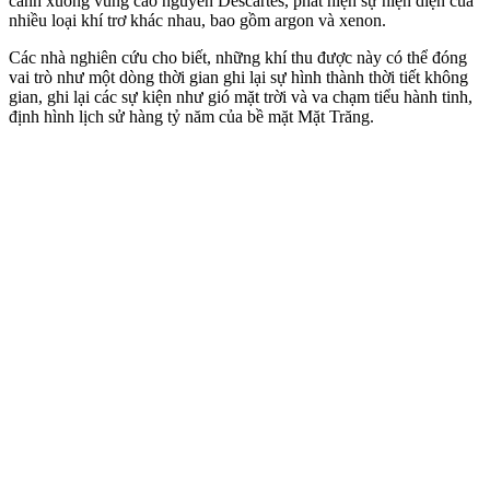
cánh xuống vùng cao nguyên Descartes, phát hiện sự hiện diện của
nhiều loại khí trơ khác nhau, bao gồm argon và xenon.
Các nhà nghiên cứu cho biết, những khí thu được này có thể đóng
vai trò như một dòng thời gian ghi lại sự hình thành thời tiết không
gian, ghi lại các sự kiện như gió mặt trời và va chạm tiểu hành tinh,
định hình lịch sử hàng tỷ năm của bề mặt Mặt Trăng.