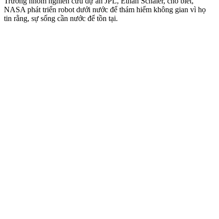
Trưởng nhóm nghiên cứu dự án JPL, Ethan Schaler, cho biết,
NASA phát triển robot dưới nước để thám hiểm không gian vì họ
tin rằng, sự sống cần nước để tồn tại.