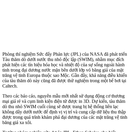
Phòng thí nghiệm Sức đẩy Phản lực (JPL) của NASA đã phát triển
Tàu thăm dò dưới nước thu nhỏ độc lập (SWIM), nhằm mục đích
phát hiện các tín hiệu hóa học và nhiệt độ của sự sống ngoài hành
tinh trong đại dương nước mặn bên dưới lớp vỏ băng giá của mặt
trăng vệ tinh Europa thuộc sao Mộc. Gần đây, khả năng điều khiển
của tàu thăm dò này cũng đã được thử nghiệm trong một bể bơi tại
Caltech.
Theo các báo cáo, nguyên mẫu mới nhất sử dụng động cơ thương
mại giá rẻ và cụm linh kiện điện tử được in 3D. Dự kiến, tàu thăm
dò thu nhỏ SWIM cuối cùng sẽ được trang bị hệ thống liên lạc
không dây dưới nước để định vị vị trí và cung cấp dữ liệu thu thập
được trong quá trình khám phá đại dương của các mặt trăng vệ tinh
băng giá xa xôi.