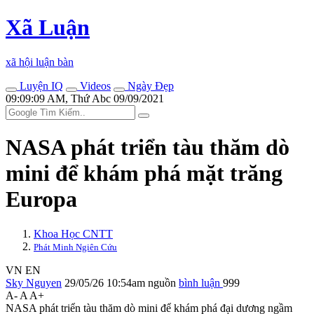
Xã Luận
xã hội luận bàn
Luyện IQ
Videos
Ngày Đẹp
09:09:09 AM, Thứ Abc 09/09/2021
NASA phát triển tàu thăm dò
mini để khám phá mặt trăng
Europa
Khoa Học CNTT
Phát Minh Ngiên Cứu
VN
EN
Sky Nguyen
29/05/26 10:54am
nguồn
bình luận
999
A-
A
A+
NASA phát triển tàu thăm dò mini để khám phá đại dương ngầm