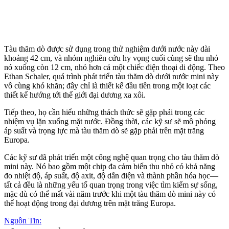
Tàu thăm dò được sử dụng trong thử nghiệm dưới nước này dài
khoảng 42 cm, và nhóm nghiên cứu hy vọng cuối cùng sẽ thu nhỏ
nó xuống còn 12 cm, nhỏ hơn cả một chiếc điện thoại di động. Theo
Ethan Schaler, quá trình phát triển tàu thăm dò dưới nước mini này
vô cùng khó khăn; đây chỉ là thiết kế đầu tiên trong một loạt các
thiết kế hướng tới thế giới đại dương xa xôi.
Tiếp theo, họ cần hiểu những thách thức sẽ gặp phải trong các
nhiệm vụ lặn xuống mặt nước. Đồng thời, các kỹ sư sẽ mô phỏng
áp suất và trọng lực mà tàu thăm dò sẽ gặp phải trên mặt trăng
Europa.
Các kỹ sư đã phát triển một công nghệ quan trọng cho tàu thăm dò
mini này. Nó bao gồm một chip đa cảm biến thu nhỏ có khả năng
đo nhiệt độ, áp suất, độ axit, độ dẫn điện và thành phần hóa học—
tất cả đều là những yếu tố quan trọng trong việc tìm kiếm sự sống,
mặc dù có thể mất vài năm trước khi một tàu thăm dò mini này có
thể hoạt động trong đại dương trên mặt trăng Europa.
Nguồn Tin: