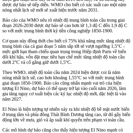
được dự báo sẽ tiếp diễn. WMO cho biết có xác suất cao một năm
nóng nhất lịch sử mới sẽ xuất hiện trước năm 2031.
Báo cáo của WMO nêu rõ nhiệt độ trung bình toàn cầu trong giai
đoạn 2026-2030 được dự báo sẽ cao hơn từ 1,3 độ C đến 1,9 độ C
so với mức trung bình thời kỳ tiền công nghiệp 1850-1900.
Cơ quan này đồng thời cho biết có 75% khả năng mức tăng nhiệt độ
trung bình của cả giai đoạn 5 năm sắp tới sẽ vượt ngưỡng 1,5°C -
mức giới hạn tham chiếu quan trọng trong Hiệp định Paris về biến
đổi khí hậu, vốn đặt mục tiêu hạn chế mức tăng nhiệt độ toàn cầu
dưới 2°C và cố gắng giữ dưới 1,5°C.
Theo WMO, nhiệt độ toàn cầu năm 2024 hiện được coi là năm
nóng nhất lịch sử, cao hơn khoảng 1,55°C so với mức trung bình
giai đoạn 1850-1900. Báo cáo cũng nhấn mạnh vai trò của hiện
tượng El Nino, dự báo có thể quay trở lại vào cuối năm 2026, làm
gia tăng nguy cơ xuất hiện các kỷ lục nhiệt độ mới, đặc biệt là vào
năm 2027.
El Nino là hiện tượng tự nhiên xảy ra khi nhiệt độ bề mặt nước biển
ở trung tâm và phía đông Thái Bình Dương tăng cao, từ đó gây biến
động lớn về mưa, gió và áp suất khí quyển trên phạm vi toàn cầu.
Các mô hình dự báo cũng cho thấy hiện tượng El Nino mạnh có