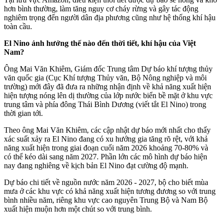
hơn bình thường, làm tăng nguy cơ cháy rừng và gây tác động
nghiêm trọng đến người dân địa phương cũng như hệ thống khí hậu
toàn cầu.
El Nino ảnh hưởng thế nào đến thời tiết, khí hậu của Việt
Nam?
Ông Mai Văn Khiêm, Giám đốc Trung tâm Dự báo khí tượng thủy
văn quốc gia (Cục Khí tượng Thủy văn, Bộ Nông nghiệp và môi
trường) mới đây đã đưa ra những nhận định về khả năng xuất hiện
hiện tượng nóng lên dị thường của lớp nước biển bề mặt ở khu vực
trung tâm và phía đông Thái Bình Dương (viết tắt El Nino) trong
thời gian tới.
Theo ông Mai Văn Khiêm, các cập nhật dự báo mới nhất cho thấy
xác suất xảy ra El Nino đang có xu hướng gia tăng rõ rệt, với khả
năng xuất hiện trong giai đoạn cuối năm 2026 khoảng 70-80% và
có thể kéo dài sang năm 2027. Phần lớn các mô hình dự báo hiện
nay đang nghiêng về kịch bản El Nino đạt cường độ mạnh.
Dự báo chi tiết về nguồn nước năm 2026 - 2027, bộ cho biết mùa
mưa ở các khu vực có khả năng xuất hiện tương đương so với trung
bình nhiều năm, riêng khu vực cao nguyên Trung Bộ và Nam Bộ
xuất hiện muộn hơn một chút so với trung bình.