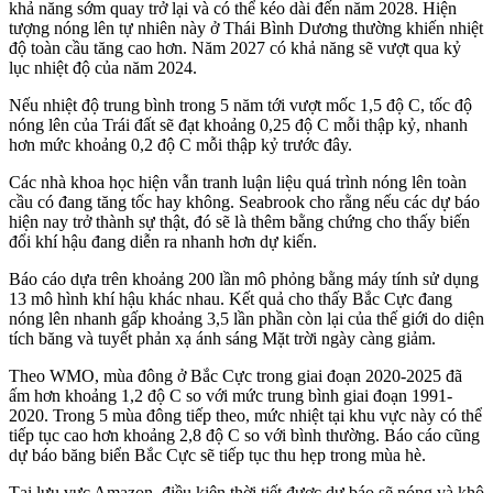
khả năng sớm quay trở lại và có thể kéo dài đến năm 2028. Hiện
tượng nóng lên tự nhiên này ở Thái Bình Dương thường khiến nhiệt
độ toàn cầu tăng cao hơn. Năm 2027 có khả năng sẽ vượt qua kỷ
lục nhiệt độ của năm 2024.
Nếu nhiệt độ trung bình trong 5 năm tới vượt mốc 1,5 độ C, tốc độ
nóng lên của Trái đất sẽ đạt khoảng 0,25 độ C mỗi thập kỷ, nhanh
hơn mức khoảng 0,2 độ C mỗi thập kỷ trước đây.
Các nhà khoa học hiện vẫn tranh luận liệu quá trình nóng lên toàn
cầu có đang tăng tốc hay không. Seabrook cho rằng nếu các dự báo
hiện nay trở thành sự thật, đó sẽ là thêm bằng chứng cho thấy biến
đổi khí hậu đang diễn ra nhanh hơn dự kiến.
Báo cáo dựa trên khoảng 200 lần mô phỏng bằng máy tính sử dụng
13 mô hình khí hậu khác nhau. Kết quả cho thấy Bắc Cực đang
nóng lên nhanh gấp khoảng 3,5 lần phần còn lại của thế giới do diện
tích băng và tuyết phản xạ ánh sáng Mặt trời ngày càng giảm.
Theo WMO, mùa đông ở Bắc Cực trong giai đoạn 2020-2025 đã
ấm hơn khoảng 1,2 độ C so với mức trung bình giai đoạn 1991-
2020. Trong 5 mùa đông tiếp theo, mức nhiệt tại khu vực này có thể
tiếp tục cao hơn khoảng 2,8 độ C so với bình thường. Báo cáo cũng
dự báo băng biển Bắc Cực sẽ tiếp tục thu hẹp trong mùa hè.
Tại lưu vực Amazon, điều kiện thời tiết được dự báo sẽ nóng và khô