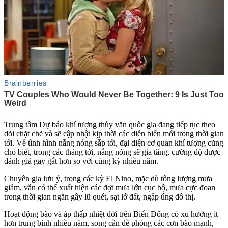
Trung tâm Dự báo khí tượng thủy văn quốc gia đang tiếp tục theo
dõi chặt chẽ và sẽ cập nhật kịp thời các diễn biến mới trong thời gian
tới. Về tình hình nắng nóng sắp tới, đại diện cơ quan khí tượng cũng
cho biết, trong các tháng tới, nắng nóng sẽ gia tăng, cường độ được
đánh giá gay gắt hơn so với cùng kỳ nhiều năm.
Chuyên gia lưu ý, trong các kỳ El Nino, mặc dù tổng lượng mưa
giảm, vẫn có thể xuất hiện các đợt mưa lớn cục bộ, mưa cực đoan
trong thời gian ngắn gây lũ quét, sạt lở đất, ngập úng đô thị.
Hoạt động bão và áp thấp nhiệt đới trên Biển Đông có xu hướng ít
hơn trung bình nhiều năm, song cần đề phòng các cơn bão mạnh,