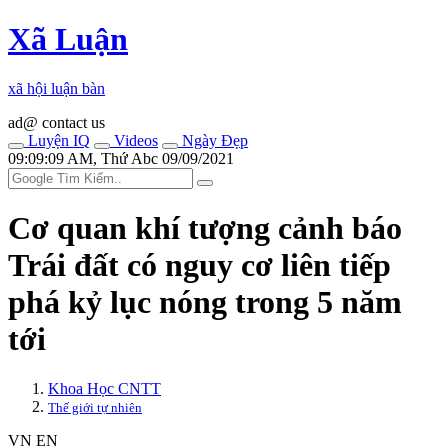
Xã Luận
xã hội luận bàn
ad@ contact us
Luyện IQ
Videos
Ngày Đẹp
09:09:09 AM, Thứ Abc 09/09/2021
Cơ quan khí tượng cảnh báo
Trái đất có nguy cơ liên tiếp
phá kỷ lục nóng trong 5 năm
tới
Khoa Học CNTT
Thế giới tự nhiên
VN
EN