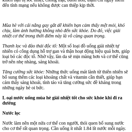
đến tính mạng nếu không được can thiệp kịp thời.
Mùa hè với cái nắng gay gắt dễ khiến bạn cảm thấy mệt mỏi, khó
chịu, làm ảnh hưởng không nhỏ đến sức khỏe. Do đó, việc giải
nhiệt c‌ơ th‌ể trong thời điểm này là vô cùng quan trọng.
Thanh lọc và đào thải độc tố:
Một số loại đồ uống giải nhiệt tự
nhiên có công dụng hỗ trợ gan và thận hoạt động hiệu quả hơn, giúp
loại bỏ các độc tố. Nhờ vậy, làn da sẽ mịn màng hơn và c‌ơ th‌ể cũng
trở nên nhẹ nhàng, sảng khoái.
Tăng cường sức khỏe:
Những thức uống mát lành từ thiên nhiên sẽ
bổ sung thêm các loại khoáng chất và vitamin cần thiết, giúp bạn
cảm thấy sảng khoái, tỉnh táo và tăng cường sức đề kháng trong
những ngày hè oi bức.
L oại nước uống mùa hè giải nhiệt tốt cho sức khỏe khi đi ra
đường
Nước lọc
Nước làm nên một nửa c‌ơ th‌ể con người, thói quen bổ sung nước
cho c‌ơ th‌ể rất quan trọng. Cần uống ít nhất 1.84 lít nước mỗi ngày.