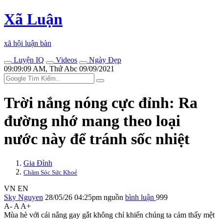
Xã Luận
xã hội luận bàn
Luyện IQ
Videos
Ngày Đẹp
09:09:09 AM, Thứ Abc 09/09/2021
Trời nắng nóng cực đỉnh: Ra
đường nhớ mang theo loại
nước này để tránh sốc nhiệt
Gia Đình
Chăm Sóc Sức Khoẻ
VN
EN
Sky Nguyen
28/05/26 04:25pm
nguồn
bình luận
999
A-
A
A+
Mùa hè với cái nắng gay gắt không chỉ khiến chúng ta cảm thấy mệt