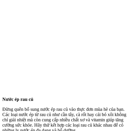
Nước ép rau củ
Đừng quên bổ sung nước ép rau củ vào thực đơn mùa hè của bạn.
Các loại nước ép từ rau củ như cần tây, cà rốt hay cải bó xôi không
chỉ giải nhiệt mà còn cung cấp nhiều chất xơ và vitamin giúp tăng
cường sức khỏe. Hãy thử kết hợp các loại rau củ khác nhau để có
những ly nước ép đa dạng và bổ dưỡng.