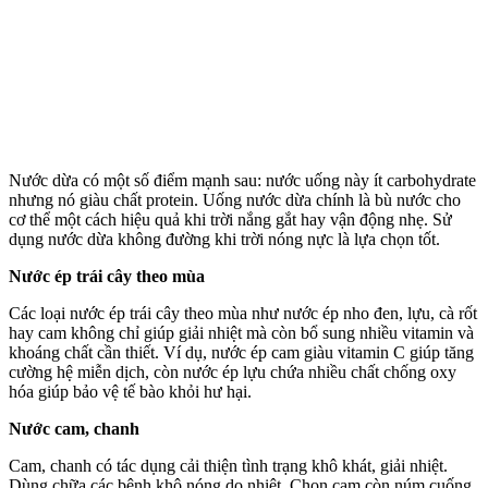
Nước dừa có một số điểm mạnh sau: nước uống này ít carbohydrate
nhưng nó giàu chất protein. Uống nước dừa chính là bù nước cho
c‌ơ th‌ể một cách hiệu quả khi trời nắng gắt hay vận động nhẹ. Sử
dụng nước dừa không đường khi trời nóng nực là lựa chọn tốt.
Nước ép trái cây theo mùa
Các loại nước ép trái cây theo mùa như nước ép nho đen, lựu, cà rốt
hay cam không chỉ giúp giải nhiệt mà còn bổ sung nhiều vitamin và
khoáng chất cần thiết. Ví dụ, nước ép cam giàu vitamin C giúp tăng
cường hệ miễn dịch, còn nước ép lựu chứa nhiều chất chống oxy
hóa giúp bảo vệ tế bào khỏi hư hại.
Nước cam, chanh
Cam, chanh có tác dụng cải thiện tình trạng khô khát, giải nhiệt.
Dùng chữa các bệnh khô nóng do nhiệt. Chọn cam còn núm cuống,