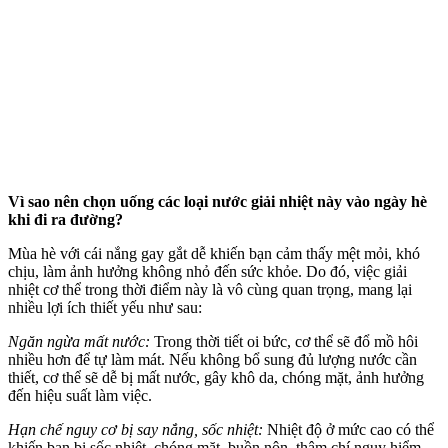
Vì sao nên chọn uống các loại nước giải nhiệt này vào ngày hè
khi đi ra đường?
Mùa hè với cái nắng gay gắt dễ khiến bạn cảm thấy mệt mỏi, khó
chịu, làm ảnh hưởng không nhỏ đến sức khỏe. Do đó, việc giải
nhiệt c‌ơ th‌ể trong thời điểm này là vô cùng quan trọng, mang lại
nhiều lợi ích thiết yếu như sau:
Ngăn ngừa mất nước:
Trong thời tiết oi bức, c‌ơ th‌ể sẽ đổ mồ hôi
nhiều hơn để tự làm mát. Nếu không bổ sung đủ lượng nước cần
thiết, c‌ơ th‌ể sẽ dễ bị mất nước, gây khô da, chóng mặt, ảnh hưởng
đến hiệu suất làm việc.
Hạn chế nguy cơ bị say nắng, sốc nhiệt:
Nhiệt độ ở mức cao có thể
khiến bạn bị sốc nhiệt, chóng mặt, buồn nôn, thậm chí nguy hiểm