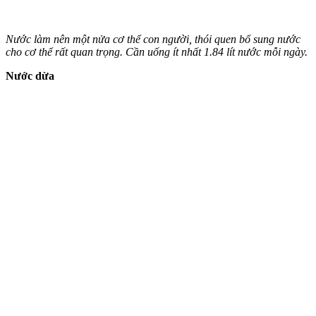
Nước làm nên một nửa c‌ơ th‌ể con người, thói quen bổ sung nước
cho c‌ơ th‌ể rất quan trọng. Cần uống ít nhất 1.84 lít nước mỗi ngày.
Nước dừa