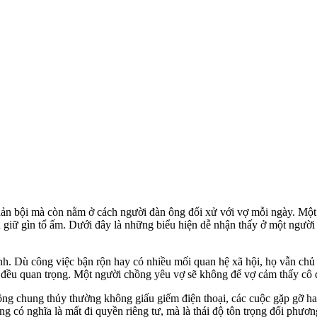
hản bội mà còn nằm ở cách người đàn ông đối xử với vợ mỗi ngày. Một
 giữ gìn tổ ấm. Dưới đây là những biểu hiện dễ nhận thấy ở một người c
nh. Dù công việc bận rộn hay có nhiều mối quan hệ xã hội, họ vẫn chủ
g đều quan trọng. Một người chồng yêu vợ sẽ không để vợ cảm thấy cô
hồng chung thủy thường không giấu giếm điện thoại, các cuộc gặp gỡ h
g có nghĩa là mất đi quyền riêng tư, mà là thái độ tôn trọng đối phươ