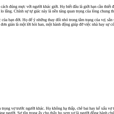
ách đúng mực với người khác giới. Họ biết đâu là giới hạn cần thiết để
 lắng. Chính sự tự giác này là nền tảng quan trọng của lòng chung th
của bạn đời. Họ để ý những thay đổi nhỏ trong tâm trạng của vợ, sẵn 
 đơn giản là một lời hỏi han, một hành động giúp đỡ việc nhà hay sự c
 trọng vợ trước người khác. Họ không hạ thấp, chê bai hay kể xấu vợ 
ông người. Sự tôn trọng ấy cho thấy họ xem vợ là người đồng hành chứ 