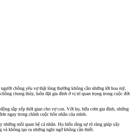
 người chồng yêu vợ thật lòng thường không cần những lời hoa mỹ,
hồng chung thủy, luôn đặt gia đình ở vị trí quan trọng trong cuộc đời
 động sắp xếp thời gian cho vợ con. Với họ, bữa cơm gia đình, những
 đơn ngay trong chính cuộc hôn nhân của mình.
ay những mối quan hệ cá nhân. Họ hiểu rằng sự rõ ràng giúp xây
ng và không tạo ra những nghi ngờ không cần thiết.