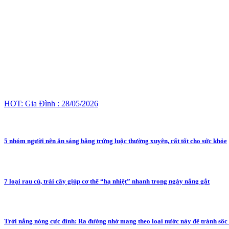
HOT: Gia Đình : 28/05/2026
5 nhóm người nên ăn sáng bằng trứng luộc thường xuyên, rất tốt cho sức khỏe
7 loại rau củ, trái cây giúp cơ thể “hạ nhiệt” nhanh trong ngày nắng gắt
Trời nắng nóng cực đỉnh: Ra đường nhớ mang theo loại nước này để tránh sốc 