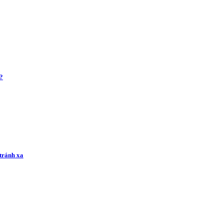
g?
tránh xa