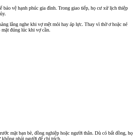
 bảo vệ hạnh phúc gia đình. Trong giao tiếp, họ cư xử lịch thiệp
ủy.
sàng lắng nghe khi vợ mệt mỏi hay áp lực. Thay vì thờ ơ hoặc né
ó mặt đúng lúc khi vợ cần.
trước mặt bạn bè, đồng nghiệp hoặc người thân. Dù có bất đồng, họ
không phải người để chỉ trích.