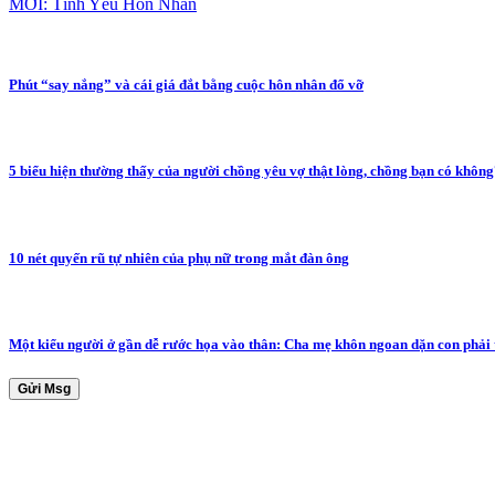
MỚI: Tình Yêu Hôn Nhân
Phút “say nắng” và cái giá đắt bằng cuộc hôn nhân đổ vỡ
5 biểu hiện thường thấy của người chồng yêu vợ thật lòng, chồng bạn có khôn
10 nét quyến rũ tự nhiên của phụ nữ trong mắt đàn ông
Một kiểu người ở gần dễ rước họa vào thân: Cha mẹ khôn ngoan dặn con phải 
Gửi Msg