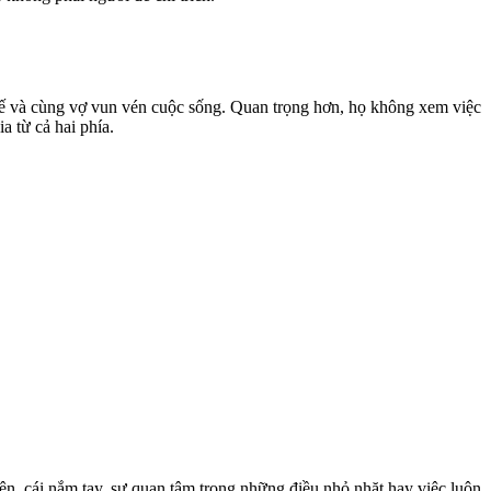
tế và cùng vợ vun vén cuộc sống. Quan trọng hơn, họ không xem việc
a từ cả hai phía.
ên, cái nắm tay, sự quan tâm trong những điều nhỏ nhặt hay việc luôn