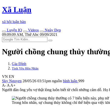
Xã Luận
xã hội luận bàn
Luyện IQ
Videos
Ngày Đẹp
09:09:09 AM, Thứ Abc 09/09/2021
Người chồng chung thủy thường 
Gia Đình
Tình Yêu Hôn Nhân
VN
EN
Sky Nguyen
28/05/26 03:51pm
nguồn
bình luận
999
A-
A
A+
Người đàn ông yêu vợ thật lòng luôn biết từ chối những cám dỗ. Họ 
Trong hôn nhân, sự chung thủy không chỉ thể hiện qua việc k