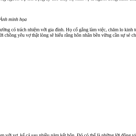
 Ảnh minh họa
ờng có trách nhiệm với gia đình. Họ cố gắng làm việc, chăm lo kinh 
i chồng yêu vợ thật lòng sẽ hiểu rằng hôn nhân bền vững cần sự sẻ chi
m với vợ, kể cả sau nhiều năm kết hôn. Đó có thể là những lời động vi