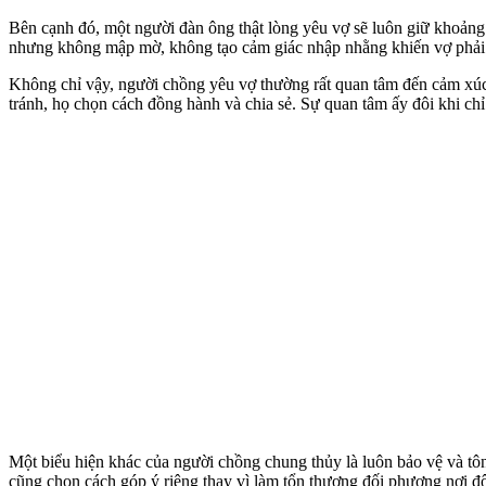
Bên cạnh đó, một người đàn ông thật lòng yêu vợ sẽ luôn giữ khoảng c
nhưng không mập mờ, không tạo cảm giác nhập nhằng khiến vợ phải lo
Không chỉ vậy, người chồng yêu vợ thường rất quan tâm đến cảm xúc 
tránh, họ chọn cách đồng hành và chia sẻ. Sự quan tâm ấy đôi khi chỉ
Một biểu hiện khác của người chồng chung thủy là luôn bảo vệ và tôn
cũng chọn cách góp ý riêng thay vì làm tổn thương đối phương nơi đ