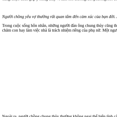
Người chồng yêu vợ thường rất quan tâm đến cảm xúc của bạn đời.
Trong cuộc sống hôn nhân, những người đàn ông chung thủy cũng thư
chăm con hay làm việc nhà là trách nhiệm riêng của phụ nữ. Một ngườ
Ngoài ra, người chồng chung thủy thường không ngại thể hiện tình cả