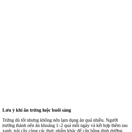
Lưu ý khi ăn trứng luộc buổi sáng
Trứng dù tốt nhưng không nên lạ‌m dụn‌g ăn quá nhiều. Người
trưởng thành nên ăn khoảng 1–2 quả mỗi ngày và kết hợp thêm rau
xanh, trái cây cùng các thực phẩm khác để cân bằng dinh dưỡng.