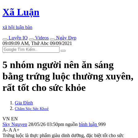
Xã Luận
xã hội luận bàn
Luyện IQ
Videos
Ngày Đẹp
09:09:09 AM, Thứ Abc 09/09/2021
5 nhóm người nên ăn sáng
bằng trứng luộc thường xuyên,
rất tốt cho sức khỏe
Gia Đình
Chăm Sóc Sức Khoẻ
VN
EN
Sky Nguyen
28/05/26 03:50pm
nguồn
bình luận
999
A-
A
A+
Trứng luộc là thực phẩm giàu dinh dưỡng, đặc biệt tốt cho sức