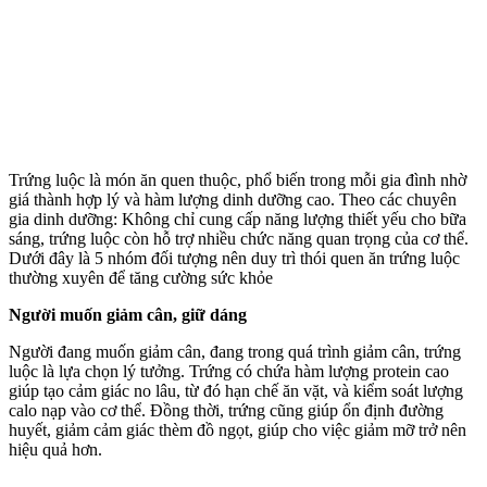
Trứng luộc là món ăn quen thuộc, phổ biến trong mỗi gia đình nhờ
giá thành hợp lý và hàm lượng dinh dưỡng cao. Theo các chuyên
gia dinh dưỡng: Không chỉ cung cấp năng lượng thiết yếu cho bữa
sáng, trứng luộc còn hỗ trợ nhiều chức năng quan trọng của c‌ơ th‌ể.
Dưới đây là 5 nhóm đối tượng nên duy trì thói quen ăn trứng luộc
thường xuyên để tăng cường sức khỏe
Người muốn giảm cân, giữ dáng
Người đang muốn giảm cân, đang trong quá trình giảm cân, trứng
luộc là lựa chọn lý tưởng. Trứng có chứa hàm lượng protein cao
giúp tạo cảm giác no lâu, từ đó hạn chế ăn vặt, và kiểm soát lượng
calo nạp vào c‌ơ th‌ể. Đồng thời, trứng cũng giúp ổn định đường
huyết, giảm cảm giác thèm đồ ngọt, giúp cho việc giảm mỡ trở nên
hiệu quả hơn.