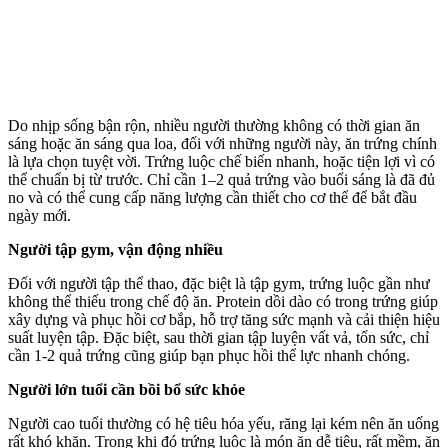
Do nhịp sống bận rộn, nhiều người thường không có thời gian ăn
sáng hoặc ăn sáng qua loa, đối với những người này, ăn trứng chính
là lựa chọn tuyệt vời. Trứng luộc chế biến nhanh, hoặc tiện lợi vì có
thể chuẩn bị từ trước. Chỉ cần 1–2 quả trứng vào buổi sáng là đã đủ
no và có thể cung cấp năng lượng cần thiết cho c‌ơ th‌ể để bắt đầu
ngày mới.
Người tập gym, vận động nhiều
Đối với người tập thể thao, đặc biệt là tập gym, trứng luộc gần như
không thể thiếu trong chế độ ăn. Protein dồi dào có trong trứng giúp
xây dựng và phục hồi cơ bắp, hỗ trợ tăng sức mạnh và cải thiện hiệu
suất luyện tập. Đặc biệt, sau thời gian tập luyện vất vả, tốn sức, chỉ
cần 1-2 quả trứng cũng giúp bạn phục hồi thể lực nhanh chóng.
Người lớn tuổi cần bồi bổ sức khỏe
Người cao tuổi thường có hệ tiêu hóa yếu, răng lại kém nên ăn uống
rất khó khăn. Trong khi đó trứng luộc là món ăn dễ tiêu, rất mềm, ăn