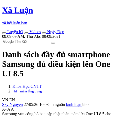
Xã Luận
xã hội luận bàn
Luyện IQ
Videos
Ngày Đẹp
09:09:09 AM, Thứ Abc 09/09/2021
Danh sách đầy đủ smartphone
Samsung đủ điều kiện lên One
UI 8.5
Khoa Học CNTT
Phần mềm Ứng dụng
VN
EN
Sky Nguyen
27/05/26 10:03am
nguồn
bình luận
999
A-
A
A+
Samsung vừa công bố bản cập nhật phần mềm lớn One UI 8.5 cho