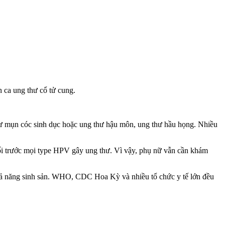
 ca ung thư cổ tử cung.
mụn cóc sin‌ּh dụ‌ּc hoặc ung thư hậu môn, ung thư hầu họng. Nhiều
i trước mọi type HPV gây ung thư. Vì vậy, phụ nữ vẫn cần khám
ả năng sinh sản. WHO, CDC Hoa Kỳ và nhiều tổ chức y tế lớn đều