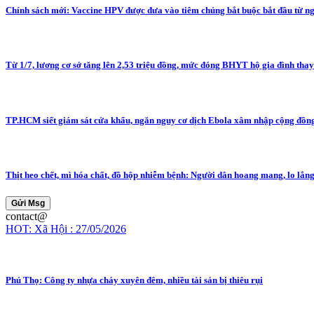
Chính sách mới: Vaccine HPV được đưa vào tiêm chủng bắt buộc bắt đầu từ n
Từ 1/7, lương cơ sở tăng lên 2,53 triệu đồng, mức đóng BHYT hộ gia đình thay
TP.HCM siết giám sát cửa khẩu, ngăn nguy cơ dịch Ebola xâm nhập cộng đồn
Thịt heo chết, mì hóa chất, đồ hộp nhiễm bệnh: Người dân hoang mang, lo lắn
Gửi Msg
contact@
HOT: Xã Hội : 27/05/2026
Phú Thọ: Công ty nhựa cháy xuyên đêm, nhiều tài sản bị thiêu rụi