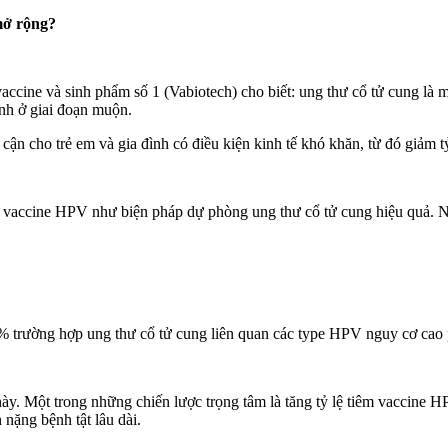
mở rộng?
ne và sinh phẩm số 1 (Vabiotech) cho biết: ung thư cổ tử cung là mộ
nh ở giai đoạn muộn.
ận cho trẻ em và gia đình có điều kiện kinh tế khó khăn, từ đó giảm tỷ
m vaccine HPV như biện pháp dự phòng ung thư cổ tử cung hiệu quả. Nh
 trường hợp ung thư cổ tử cung liên quan các type HPV nguy cơ cao 
 này. Một trong những chiến lược trọng tâm là tăng tỷ lệ tiêm vaccin
nặng bệnh tật lâu dài.