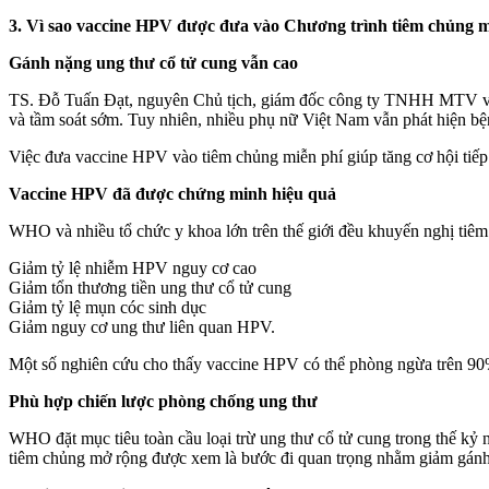
3. Vì sao vaccine HPV được đưa vào Chương trình tiêm chủng 
Gánh nặng ung thư cổ tử cung vẫn cao
TS. Đỗ Tuấn Đạt, nguyên Chủ tịch, giám đốc công ty TNHH MTV vacci
và tầm soát sớm. Tuy nhiên, nhiều phụ nữ Việt Nam vẫn phát hiện bệ
Việc đưa vaccine HPV vào tiêm chủng miễn phí giúp tăng cơ hội tiếp c
Vaccine HPV đã được chứng minh hiệu quả
WHO và nhiều tổ chức y khoa lớn trên thế giới đều khuyến nghị tiê
Giảm tỷ lệ nhiễm HPV nguy cơ cao
Giảm tổn thương tiền ung thư cổ tử cung
Giảm tỷ lệ mụn cóc sin‌ּh dụ‌ּc
Giảm nguy cơ ung thư liên quan HPV.
Một số nghiên cứu cho thấy vaccine HPV có thể phòng ngừa trên 90%
Phù hợp chiến lược phòng chống ung thư
WHO đặt mục tiêu toàn cầu loại trừ ung thư cổ tử cung trong thế kỷ
tiêm chủng mở rộng được xem là bước đi quan trọng nhằm giảm gánh 