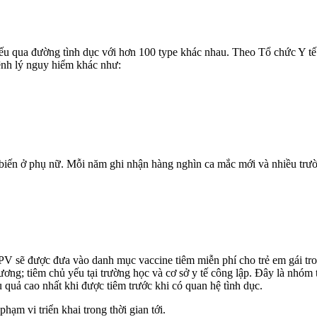
yếu qua đường tìn‌ּh dụ‌ּc với hơn 100 type khác nhau. Theo Tổ chức Y
bệnh lý nguy hiểm khác như:
iến ở phụ nữ. Mỗi năm ghi nhận hàng nghìn ca mắc mới và nhiều trườn
HPV sẽ được đưa vào danh mục vaccine tiêm miễn phí cho trẻ em gái tr
hương; tiêm chủ yếu tại trường học và cơ sở y tế công lập. Đây là nhóm
 cao nhất khi được tiêm trước khi có quan hệ tìn‌ּh dụ‌ּc.
phạm vi triển khai trong thời gian tới.