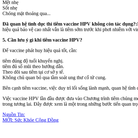
Mệt nhẹ
Sốt nhẹ
Chóng mặt thoáng qua...
Đã quan hệ tìn‌ּh dụ‌ּc thì tiêm vaccine HPV không còn tác dụng?:
hiệu quả bảo vệ cao nhất vẫn là tiêm sớm trước khi phơi nhiễm với vir
5. Cần lưu ý gì khi tiêm vaccine HPV?
Để vaccine phát huy hiệu quả tốt, cần:
tiêm đúng độ tuổi khuyến nghị.
tiêm đủ số mũi theo hướng dẫn.
Theo dõi sau tiêm tại cơ sở y tế.
Không chủ quan bỏ qua tầm soát ung thư cổ tử cung.
Bên cạnh tiêm vaccine, việc duy trì lối sống lành mạnh, quan hệ tìn‌ּ
Việc vaccine HPV lần đầu được đưa vào Chương trình tiêm chủng mở 
trong tương lai. Đây được xem là một trong những bước tiến quan tr
Nguồn Tin:
MỚI: Sức Khỏe Cộng Đồng