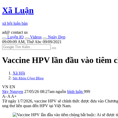
Xã Luận
xã hội luận bàn
ad@ contact us
Luyện IQ
Videos
Ngày Đẹp
09:09:09 AM, Thứ Abc 09/09/2021
Vaccine HPV lần đầu vào tiêm c
Xã Hội
Sức Khỏe Cộng Đồng
VN
EN
Sky Nguyen
27/05/26 08:27am
nguồn
bình luận
999
A-
A
A+
Từ ngày 1/7/2026, vaccine HPV sẽ chính thức được đưa vào Chương t
ung thư liên quan đến HPV tại Việt Nam.