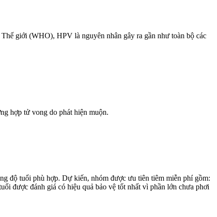
 tế Thế giới (WHO), HPV là nguyên nhân gây ra gần như toàn bộ các
g hợp t‌ử von‌g do phát hiện muộn.
ong độ tuổi phù hợp. Dự kiến, nhóm được ưu tiên tiêm miễn phí gồm:
 tuổi được đánh giá có hiệu quả bảo vệ tốt nhất vì phần lớn chưa phơi