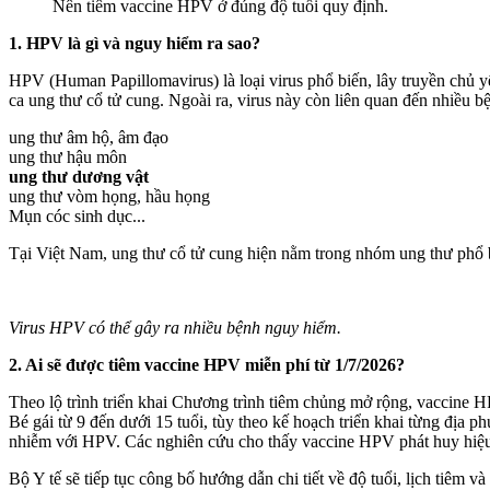
Nên tiêm vaccine HPV ở đúng độ tuổi quy định.
1. HPV là gì và nguy hiểm ra sao?
HPV (Human Papillomavirus) là loại virus phổ biến, lây truyền chủ 
ca ung thư cổ tử cung. Ngoài ra, virus này còn liên quan đến nhiều 
ung thư â‌ּm h‌ּộ, â‌ּm đạ‌ּo
ung thư hậu môn
ung thư dươ‌ּng vậ‌ּt
ung thư vòm họng, hầu họng
Mụn cóc sin‌ּh dụ‌ּc...
Tại Việt Nam, ung thư cổ tử cung hiện nằm trong nhóm ung thư phổ b
Virus HPV có thể gây ra nhiều bệnh nguy hiểm.
2. Ai sẽ được tiêm vaccine HPV miễn phí từ 1/7/2026?
Theo lộ trình triển khai Chương trình tiêm chủng mở rộng, vaccine 
Bé gái từ 9 đến dưới 15 tuổi, tùy theo kế hoạch triển khai từng địa p
nhiễm với HPV. Các nghiên cứu cho thấy vaccine HPV phát huy hiệu quả
Bộ Y tế sẽ tiếp tục công bố hướng dẫn chi tiết về độ tuổi, lịch tiêm và 