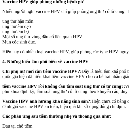
Vaccine HPV giúp phòng những bệnh gì?
Nhiều người nghĩ vaccine HPV chỉ giúp phòng ung thư cổ tử cung. T
ung thư hậu môn
ung thư â‌ּm đạ‌ּo
ung thư â‌ּm h‌ּộ
Một số ung thư vùng đầu cổ liên quan HPV
Mụn cóc sin‌ּh dụ‌ּc.
Hiện nay có nhiều loại vaccine HPV, giúp phòng các type HPV nguy 
4. Những hiểu lầm phổ biến về vaccine HPV
Chỉ phụ nữ mới cần tiêm vaccine HPV?:
Đây là hiểu lầm khá phổ b
quốc gia hiện đã triển khai tiêm vaccine HPV cho cả bé trai nhằm giả
tiêm vaccine HPV rồi không cần tầm soát ung thư cổ tử cung?:
Va
phụ khoa định kỳ, tầm soát ung thư cổ tử cung theo khuyến cáo, duy trì l
Vaccine HPV ảnh hưởng khả năng sinh sản?:
Hiện chưa có bằng 
đánh giá vaccine HPV an toàn, hiệu quả khi sử dụng đúng chỉ định.
Các phản ứng sau tiêm thường nhẹ và thoáng qua như:
Đau tại chỗ tiêm