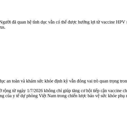
Người đã quan hệ tìn‌ּh dụ‌ּc vẫn có thể được hưởng lợi từ vaccine HP
us.
h dụ‌ּc an toàn và khám sức khỏe định kỳ vẫn đóng vai trò quan trọng tr
rộng từ ngày 1/7/2026 không chỉ giúp tăng cơ hội tiếp cận vaccine c
ọng của y tế dự phòng Việt Nam trong chiến lược bảo vệ sức khỏe phụ