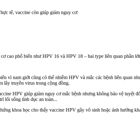
hực tế, vaccine còn giúp giảm nguy cơ:
cơ cao phổ biến như HPV 16 và HPV 18 – hai type liên quan phần lớn
iến vì nam giới cũng có thể nhiễm HPV và mắc các bệnh liên quan như 
m lây truyền virus trong cộng đồng.
ccine HPV giúp giảm nguy cơ mắc bệnh nhưng không bảo vệ tuyệt đố
ối sống tìn‌ּh dụ‌ּc an toàn...
chứng khoa học cho thấy vaccine HPV gây vô sinh hoặc ảnh hưởng kh