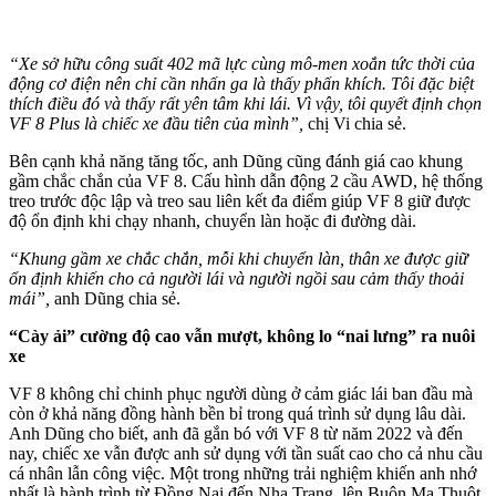
“Xe sở hữu công suất 402 mã lực cùng mô-men xoắn tức thời của
động cơ điện nên chỉ cần nhấn ga là thấy phấn khích. Tôi đặc biệt
thích điều đó và thấy rất yên tâm khi lái. Vì vậy, tôi quyết định chọn
VF 8 Plus là chiếc xe đầu tiên của mình”,
chị Vi chia sẻ.
Bên cạnh khả năng tăng tốc, anh Dũng cũng đánh giá cao khung
gầm chắc chắn của VF 8. Cấu hình dẫn động 2 cầu AWD, hệ thống
treo trước độc lập và treo sau liên kết đa điểm giúp VF 8 giữ được
độ ổn định khi chạy nhanh, chuyển làn hoặc đi đường dài.
“Khung gầm xe chắc chắn, mỗi khi chuyển làn, thân xe được giữ
ổn định khiến cho cả người lái và người ngồi sau cảm thấy thoải
mái”,
anh Dũng chia sẻ.
“Cày ải” cường độ cao vẫn mượt, không lo “nai lưng” ra nuôi
xe
VF 8 không chỉ chinh phục người dùng ở cảm giác lái ban đầu mà
còn ở khả năng đồng hành bền bỉ trong quá trình sử dụng lâu dài.
Anh Dũng cho biết, anh đã gắn bó với VF 8 từ năm 2022 và đến
nay, chiếc xe vẫn được anh sử dụng với tần suất cao cho cả nhu cầu
cá nhân lẫn công việc. Một trong những trải nghiệm khiến anh nhớ
nhất là hành trình từ Đồng Nai đến Nha Trang, lên Buôn Ma Thuột,