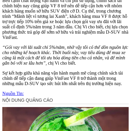
Bên cạnh chất lượng vận hành và chi phí sử dụng, chính sách tài
chính hiện nay cũng giúp VF 8 trở nên dễ tiếp cận hơn với nhóm
khách hàng muốn sở hữu SUV điện cỡ D. Cụ thể, trong chương
trình “Mãnh liệt vì tương lai Xanh”, khách hàng mua VF 8 được hỗ
trợ trực tiếp 10% trên giá xe hoặc lựa chọn gói vay ưu đãi với lãi
suất cố định 5%/năm trong 3 năm đầu. Chị Vi cho biết, chị lựa chọn
phương thức trả góp để sớm sở hữu và trải nghiệm mẫu D-SUV nhà
VinFast.
“Gói vay với lãi suất chỉ 5%/năm, nhờ vậy tôi có thể dồn nguồn lực
cho những kế hoạch khác. Thời buổi này, vay tiêu dùng để mua xe
cũng là một cách để tối ưu hóa dòng tiền cho cá nhân, và để mình
gắn bó với xe lâu hơn”,
chị Vi cho biết.
Sự kết hợp giữa khả năng vận hành mạnh mẽ cùng chính sách tài
chính dễ tiếp cận đang giúp VinFast VF 8 trở thành một trong
những mẫu D-SUV tạo sức hút lớn nhất trên thị trường hiện nay.
Nguồn Tin: