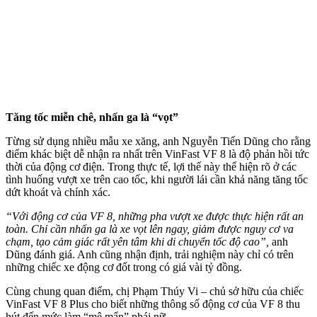
Tăng tốc miễn chê, nhấn ga là “vọt”
Từng sử dụng nhiều mẫu xe xăng, anh Nguyễn Tiến Dũng cho rằng
điểm khác biệt dễ nhận ra nhất trên VinFast VF 8 là độ phản hồi tức
thời của động cơ điện. Trong thực tế, lợi thế này thể hiện rõ ở các
tình huống vượt xe trên cao tốc, khi người lái cần khả năng tăng tốc
dứt khoát và chính xác.
“Với động cơ của VF 8, những pha vượt xe được thực hiện rất an
toàn. Chỉ cần nhấn ga là xe vọt lên ngay, giảm được nguy cơ va
chạm, tạo cảm giác rất yên tâm khi di chuyển tốc độ cao”,
anh
Dũng đánh giá. Anh cũng nhận định, trải nghiệm này chỉ có trên
những chiếc xe động cơ đốt trong có giá vài tỷ đồng.
Cùng chung quan điểm, chị Phạm Thúy Vi – chủ sở hữu của chiếc
VinFast VF 8 Plus cho biết những thông số động cơ của VF 8 thu
hút đến mức làm “mê mẩn” phái nữ.