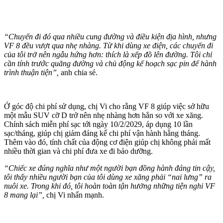
“Chuyến đi đó qua nhiều cung đường và điều kiện địa hình, nhưng
VF 8 đều vượt qua nhẹ nhàng. Từ khi dùng xe điện, các chuyến đi
của tôi trở nên ngẫu hứng hơn: thích là xếp đồ lên đường. Tôi chỉ
cần tính trước quãng đường và chủ động kế hoạch sạc pin để hành
trình thuận tiện”,
anh chia sẻ.
Ở góc độ chi phí sử dụng, chị Vi cho rằng VF 8 giúp việc sở hữu
một mẫu SUV cỡ D trở nên nhẹ nhàng hơn hẳn so với xe xăng.
Chính sách miễn phí sạc tới ngày 10/2/2029, áp dụng 10 lần
sạc/tháng, giúp chị giảm đáng kể chi phí vận hành hằng tháng.
Thêm vào đó, tính chất của động cơ điện giúp chị không phải mất
nhiều thời gian và chi phí đưa xe đi bảo dưỡng.
“Chiếc xe đúng nghĩa như một người bạn đồng hành đáng tin cậy,
tôi thấy nhiều người bạn của tôi dùng xe xăng phải “nai lưng” ra
nuôi xe. Trong khi đó, tôi hoàn toàn tận hưởng những tiện nghi VF
8 mang lại”,
chị Vi nhấn mạnh.