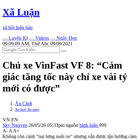
Xã Luận
xã hội luận bàn
Luyện IQ
Videos
Ngày Đẹp
09:09:09 AM, Thứ Abc 09/09/2021
Chủ xe VinFast VF 8: “Cảm
giác tăng tốc này chỉ xe vài tỷ
mới có được”
Ăn Chơi
Xe hơi Xe máy
VN
EN
Sky Nguyen
26/05/26 05:33pm
nguồn
bình luận
999
A-
A
A+
Không còn cảnh “nai lưng nuôi xe” nhưng vẫn được tận hưởng cảm