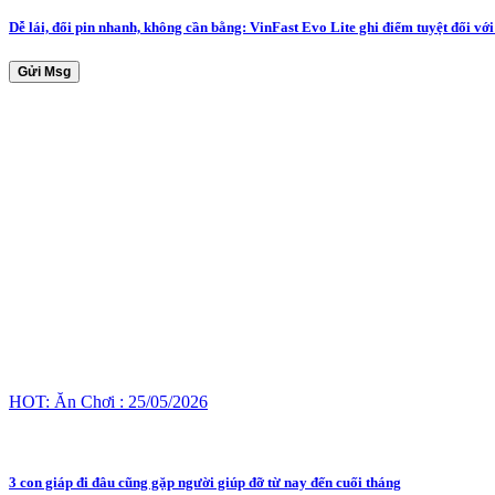
Dễ lái, đổi pin nhanh, không cần bằng: VinFast Evo Lite ghi điểm tuyệt đối vớ
Gửi Msg
HOT: Ăn Chơi : 25/05/2026
3 con giáp đi đâu cũng gặp người giúp đỡ từ nay đến cuối tháng