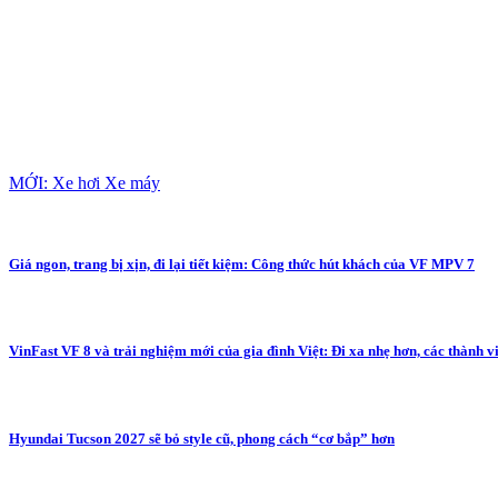
MỚI: Xe hơi Xe máy
Giá ngon, trang bị xịn, đi lại tiết kiệm: Công thức hút khách của VF MPV 7
VinFast VF 8 và trải nghiệm mới của gia đình Việt: Đi xa nhẹ hơn, các thành v
Hyundai Tucson 2027 sẽ bỏ style cũ, phong cách “cơ bắp” hơn