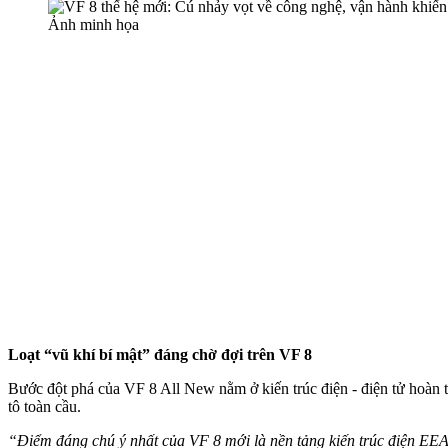
Ảnh minh họa
Loạt “vũ khí bí mật” đáng chờ đợi trên VF 8
Bước đột phá của VF 8 All New nằm ở kiến trúc điện - điện tử ho
tô toàn cầu.
“Điểm đáng chú ý nhất của VF 8 mới là nền tảng kiến trúc điện EEA