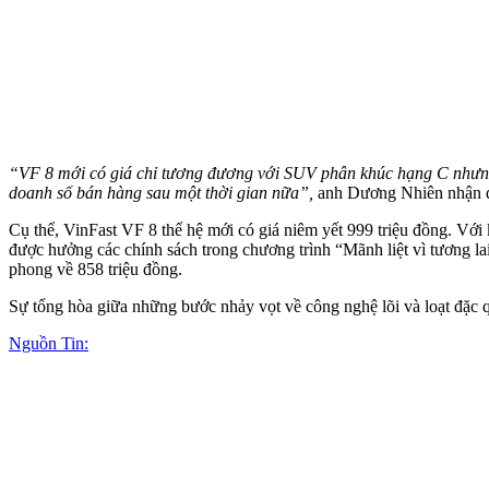
“VF 8 mới có giá chỉ tương đương với SUV phân khúc hạng C nhưng vẫ
doanh số bán hàng sau một thời gian nữa”,
anh Dương Nhiên nhận đ
Cụ thể, VinFast VF 8 thế hệ mới có giá niêm yết 999 triệu đồng. Với
được hưởng các chính sách trong chương trình “Mãnh liệt vì tương l
phong về 858 triệu đồng.
Sự tổng hòa giữa những bước nhảy vọt về công nghệ lõi và loạt đặc 
Nguồn Tin: