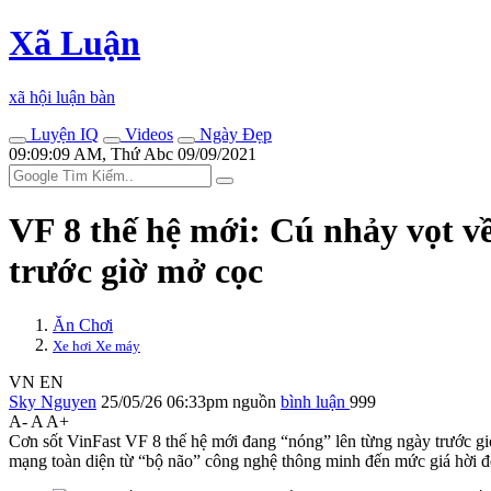
Xã Luận
xã hội luận bàn
Luyện IQ
Videos
Ngày Đẹp
09:09:09 AM, Thứ Abc 09/09/2021
VF 8 thế hệ mới: Cú nhảy vọt v
trước giờ mở cọc
Ăn Chơi
Xe hơi Xe máy
VN
EN
Sky Nguyen
25/05/26 06:33pm
nguồn
bình luận
999
A-
A
A+
Cơn sốt VinFast VF 8 thế hệ mới đang “nóng” lên từng ngày trước g
mạng toàn diện từ “bộ não” công nghệ thông minh đến mức giá hời 