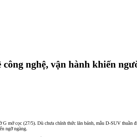
ề công nghệ, vận hành khiến ngư
iờ G mở cọc (27/5). Dù chưa chính thức lăn bánh, mẫu D-SUV thuần đ
đến ngỡ ngàng.