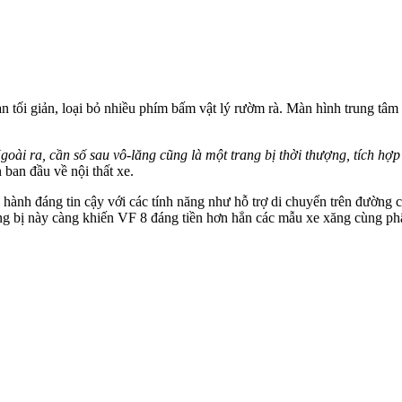
 tối giản, loại bỏ nhiều phím bấm vật lý rườm rà. Màn hình trung tâm 
Ngoài ra, cần số sau vô-lăng cũng là một trang bị thời thượng, tích h
ban đầu về nội thất xe.
hành đáng tin cậy với các tính năng như hỗ trợ di chuyển trên đường ca
ng bị này càng khiến VF 8 đáng tiền hơn hẳn các mẫu xe xăng cùng ph