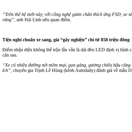
“Trên thế hệ mới này, với công nghệ giảm chấn thích ứng FSD, xe s
văng”,
anh Hải Linh nêu quan điểm.
Tiện nghi chuẩn xe sang, giá “gây nghiện” chỉ từ 858 triệu đồng
Điểm nhận diện không thể trộn lẫn vẫn là dải đèn LED định vị hình 
cản sau.
“Xe có nhiều đường nét mềm mại, gọn gàng, gương chiếu hậu cũng được
ích”,
chuyên gia Trịnh Lê Hùng (kênh Autodaily) đánh giá về mẫu 