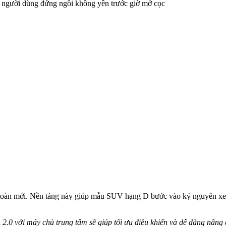
àn toàn mới. Nền tảng này giúp mẫu SUV hạng D bước vào kỷ nguyên x
 2.0 với máy chủ trung tâm sẽ giúp tối ưu điều khiển và dễ dàng nân