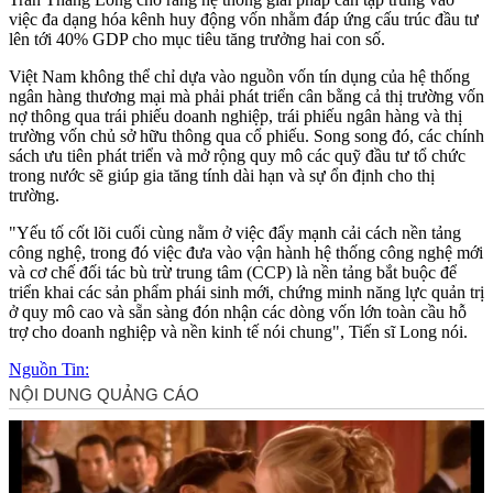
việc đa dạng hóa kênh huy động vốn nhằm đáp ứng cấu trúc đầu tư
lên tới 40% GDP cho mục tiêu tăng trưởng hai con số.
Việt Nam không thể chỉ dựa vào nguồn vốn tín dụng của hệ thống
ngân hàng thương mại mà phải phát triển cân bằng cả thị trường vốn
nợ thông qua trái phiếu doanh nghiệp, trái phiếu ngân hàng và thị
trường vốn chủ sở hữu thông qua cổ phiếu. Song song đó, các chính
sách ưu tiên phát triển và mở rộng quy mô các quỹ đầu tư tổ chức
trong nước sẽ giúp gia tăng tính dài hạn và sự ổn định cho thị
trường.
"Yếu tố cốt lõi cuối cùng nằm ở việc đẩy mạnh cải cách nền tảng
công nghệ, trong đó việc đưa vào vận hành hệ thống công nghệ mới
và cơ chế đối tác bù trừ trung tâm (CCP) là nền tảng bắt buộc để
triển khai các sản phẩm phái sinh mới, chứng minh năng lực quản trị
ở quy mô cao và sẵn sàng đón nhận các dòng vốn lớn toàn cầu hỗ
trợ cho doanh nghiệp và nền kinh tế nói chung", Tiến sĩ Long nói.
Nguồn Tin: