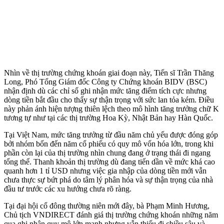
Nhìn về thị trường chứng khoán giai đoạn này, Tiến sĩ Trần Thăng
Long, Phó Tổng Giám đốc Công ty Chứng khoán BIDV (BSC)
nhận định dù các chỉ số ghi nhận mức tăng điểm tích cực nhưng
dòng tiền bắt đầu cho thấy sự thận trọng với sức lan tỏa kém. Điều
này phản ánh hiện tượng thiên lệch theo mô hình tăng trưởng chữ K
tương tự như tại các thị trường Hoa Kỳ, Nhật Bản hay Hàn Quốc.
Tại Việt Nam, mức tăng trưởng từ đầu năm chủ yếu được đóng góp
bởi nhóm bốn đến năm cổ phiếu có quy mô vốn hóa lớn, trong khi
phần còn lại của thị trường nhìn chung đang ở trạng thái đi ngang
tổng thể. Thanh khoản thị trường dù đang tiến dần về mức khá cao
quanh hơn 1 tỉ USD nhưng việc gia nhập của dòng tiền mới vẫn
chưa thực sự bứt phá do tâm lý phân hóa và sự thận trọng của nhà
đầu tư trước các xu hướng chưa rõ ràng.
Tại đại hội cổ đông thường niên mới đây, bà Phạm Minh Hương,
Chủ tịch VNDIRECT đánh giá thị trường chứng khoán những năm
qua ghi nhận quy mô lớn mạnh nhưng vẫn thiếu đi chiều sâu và