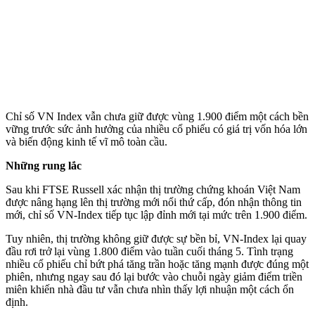
Chỉ số VN Index vẫn chưa giữ được vùng 1.900 điểm một cách bền
vững trước sức ảnh hưởng của nhiều cổ phiếu có giá trị vốn hóa lớn
và biến động kinh tế vĩ mô toàn cầu.
Những rung lắc
Sau khi FTSE Russell xác nhận thị trường chứng khoán Việt Nam
được nâng hạng lên thị trường mới nổi thứ cấp, đón nhận thông tin
mới, chỉ số VN-Index tiếp tục lập đỉnh mới tại mức trên 1.900 điểm.
Tuy nhiên, thị trường không giữ được sự bền bỉ, VN-Index lại quay
đầu rơi trở lại vùng 1.800 điểm vào tuần cuối tháng 5. Tình trạng
nhiều cổ phiếu chỉ bứt phá tăng trần hoặc tăng mạnh được đúng một
phiên, nhưng ngay sau đó lại bước vào chuỗi ngày giảm điểm triền
miên khiến nhà đầu tư vẫn chưa nhìn thấy lợi nhuận một cách ổn
định.