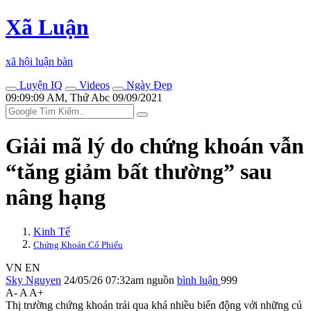
Xã Luận
xã hội luận bàn
Luyện IQ
Videos
Ngày Đẹp
09:09:09 AM, Thứ Abc 09/09/2021
Giải mã lý do chứng khoán vẫn
“tăng giảm bất thường” sau
nâng hạng
Kinh Tế
Chứng Khoán Cổ Phiếu
VN
EN
Sky Nguyen
24/05/26 07:32am
nguồn
bình luận
999
A-
A
A+
Thị trường chứng khoán trải qua khá nhiều biến động với những cú