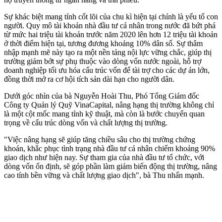
Sự khác biệt mang tính cốt lõi của chu kì hiện tại chính là yếu tố con
người. Quy mô tài khoản nhà đầu tư cá nhân trong nước đã bứt phá
từ mức hai triệu tài khoản trước năm 2020 lên hơn 12 triệu tài khoản
ở thời điểm hiện tại, tương đương khoảng 10% dân số. Sự thâm
nhập mạnh mẽ này tạo ra một nền tảng nội lực vững chắc, giúp thị
trường giảm bớt sự phụ thuộc vào dòng vốn nước ngoài, hỗ trợ
doanh nghiệp tối ưu hóa cấu trúc vốn để tài trợ cho các dự án lớn,
đồng thời mở ra cơ hội tích sản dài hạn cho người dân.
Dưới góc nhìn của bà Nguyễn Hoài Thu, Phó Tổng Giám đốc
Công ty Quản lý Quỹ VinaCapital, nâng hạng thị trường không chỉ
là một cột mốc mang tính kỹ thuật, mà còn là bước chuyển quan
trọng về cấu trúc dòng vốn và chất lượng thị trường.
"Việc nâng hạng sẽ giúp tăng chiều sâu cho thị trường chứng
khoán, khắc phục tình trạng nhà đầu tư cá nhân chiếm khoảng 90%
giao dịch như hiện nay. Sự tham gia của nhà đầu tư tổ chức, với
dòng vốn ổn định, sẽ góp phần làm giảm biến động thị trường, nâng
cao tính bền vững và chất lượng giao dịch", bà Thu nhấn mạnh.