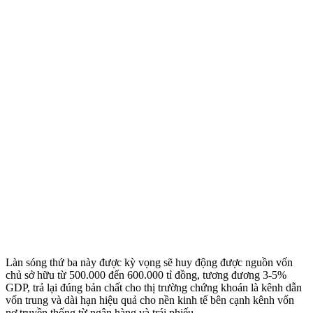
Làn sóng thứ ba này được kỳ vọng sẽ huy động được nguồn vốn
chủ sở hữu từ 500.000 đến 600.000 tỉ đồng, tương đương 3-5%
GDP, trả lại đúng bản chất cho thị trường chứng khoán là kênh dẫn
vốn trung và dài hạn hiệu quả cho nền kinh tế bên cạnh kênh vốn
nợ truyền thống từ ngân hàng và trái phiếu.