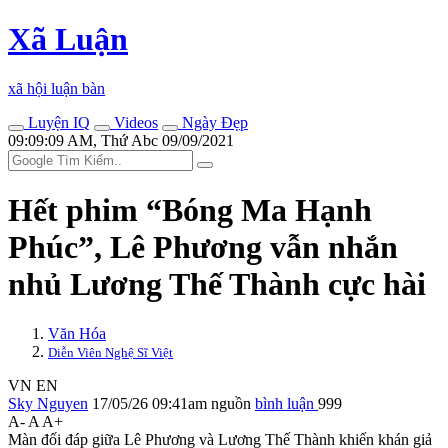
Xã Luận
xã hội luận bàn
Luyện IQ
Videos
Ngày Đẹp
09:09:09 AM, Thứ Abc 09/09/2021
Hết phim “Bóng Ma Hạnh
Phúc”, Lê Phương vẫn nhắn
nhủ Lương Thế Thành cực hài
Văn Hóa
Diễn Viên Nghệ Sĩ Việt
VN
EN
Sky Nguyen
17/05/26 09:41am
nguồn
bình luận
999
A-
A
A+
Màn đối đáp giữa Lê Phương và Lương Thế Thành khiến khán giả