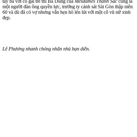
tay ba với cô gái trẻ thì Bá Dũng của
Mesdames Thanh Sắc
cũng là
một người đàn ông quyền lực, trưởng ty cảnh sát Sài Gòn thập niên
60 và dù đã có vợ nhưng vẫn hẹn hò lén lút với một cô vũ nữ xinh
đẹp.
Lê Phương nhanh chóng nhắn nhủ bạn diễn.