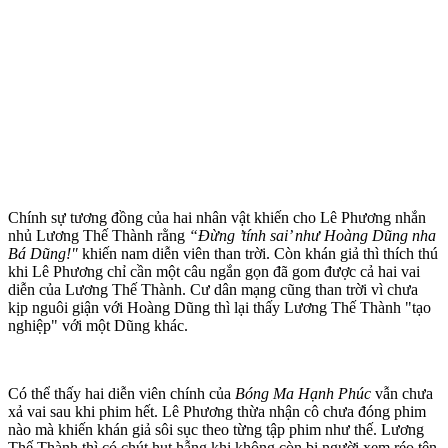
Chính sự tương đồng của hai nhân vật khiến cho Lê Phương nhắn
nhủ Lương Thế Thành rằng
“Đừng ’tính sai’ như Hoàng Dũng nha
Bá Dũng!"
khiến nam diễn viên than trời. Còn khán giả thì thích thú
khi Lê Phương chỉ cần một câu ngắn gọn đã gom được cả hai vai
diễn của Lương Thế Thành. Cư dân mạng cũng than trời vì chưa
kịp nguôi giận với Hoàng Dũng thì lại thấy Lương Thế Thành "tạo
nghiệp" với một Dũng khác.
Có thể thấy hai diễn viên chính của
Bóng Ma Hạnh Phúc
vẫn chưa
xả vai sau khi phim hết. Lê Phương thừa nhận cô chưa đóng phim
nào mà khiến khán giả sôi sục theo từng tập phim như thế. Lương
Thế Thành thì có chút hụt hẫng khi không còn bị người xem réo tên