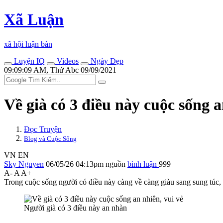
Xã Luận
xã hội luận bàn
Luyện IQ
Videos
Ngày Đẹp
09:09:09 AM, Thứ Abc 09/09/2021
Về già có 3 điều này cuộc sống a
Đọc Truyện
Blog và Cuộc Sống
VN
EN
Sky Nguyen
06/05/26 04:13pm
nguồn
bình luận
999
A-
A
A+
Trong cuộc sống người có điều này càng về càng giàu sang sung túc, 
Người già có 3 điều này an nhàn