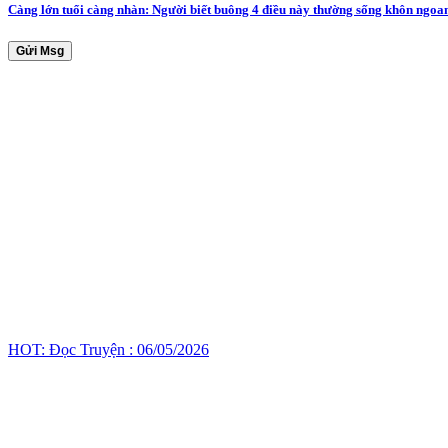
Càng lớn tuổi càng nhàn: Người biết buông 4 điều này thường sống khôn ngoa
Gửi Msg
HOT: Đọc Truyện : 06/05/2026