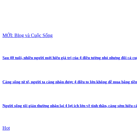
MỚI: Blog và Cuộc Sống
Sau 40 tuổi, nhiều người mới hiểu giá trị của 4 điều tưởng nhỏ nhưng đổi cả c
Càng sống tử tế, người ta càng nhận được 4 điều to lớn không dễ mua bằng tiề
Người sống tối giản thường nhận lại 4 lợi ích lớn về tinh thần, càng sớm hiểu 
Hot