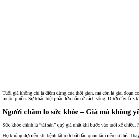
Tuổi già không chỉ là điểm dừng của thời gian, mà còn là giai đoạn c
muộn phiền. Sự khác biệt phần lớn nằm ở cách sống. Dưới đây là 3 k
Người chăm lo sức khỏe – Già mà không y
Sức khỏe chính là “tài sản” quý giá nhất khi bước vào tuổi xế chiều.
Họ không đợi đến khi bệnh tật mới bắt đầu quan tâm đến c‌ơ th‌ể. T