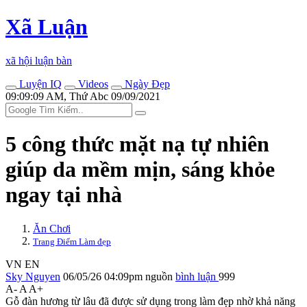
Xã Luận
xã hội luận bàn
Luyện IQ
Videos
Ngày Đẹp
09:09:09 AM, Thứ Abc 09/09/2021
5 công thức mặt nạ tự nhiên
giúp da mềm mịn, sáng khỏe
ngay tại nhà
Ăn Chơi
Trang Điểm Làm đẹp
VN
EN
Sky Nguyen
06/05/26 04:09pm
nguồn
bình luận
999
A-
A
A+
Gỗ đàn hương từ lâu đã được sử dụng trong làm đẹp nhờ khả năng