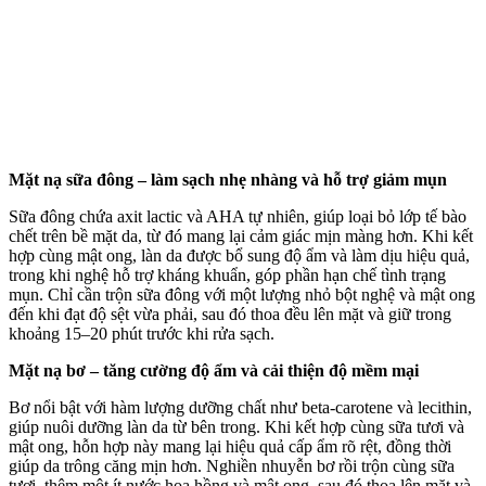
Mặt nạ sữa đông – làm sạch nhẹ nhàng và hỗ trợ giảm mụn
Sữa đông chứa axit lactic và AHA tự nhiên, giúp loại bỏ lớp tế bào
chết trên bề mặt da, từ đó mang lại cảm giác mịn màng hơn. Khi kết
hợp cùng mật ong, làn da được bổ sung độ ẩm và làm dịu hiệu quả,
trong khi nghệ hỗ trợ kháng khuẩn, góp phần hạn chế tình trạng
mụn. Chỉ cần trộn sữa đông với một lượng nhỏ bột nghệ và mật ong
đến khi đạt độ sệt vừa phải, sau đó thoa đều lên mặt và giữ trong
khoảng 15–20 phút trước khi rửa sạch.
Mặt nạ bơ – tăng cường độ ẩm và cải thiện độ mềm mại
Bơ nổi bật với hàm lượng dưỡng chất như beta-carotene và lecithin,
giúp nuôi dưỡng làn da từ bên trong. Khi kết hợp cùng sữa tươi và
mật ong, hỗn hợp này mang lại hiệu quả cấp ẩm rõ rệt, đồng thời
giúp da trông căng mịn hơn. Nghiền nhuyễn bơ rồi trộn cùng sữa
tươi, thêm một ít nước hoa hồng và mật ong, sau đó thoa lên mặt và