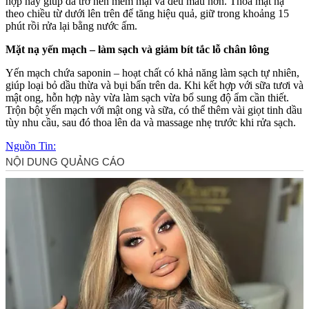
hợp này giúp da trở nên mềm mại và đều màu hơn. Thoa mặt nạ
theo chiều từ dưới lên trên để tăng hiệu quả, giữ trong khoảng 15
phút rồi rửa lại bằng nước ấm.
Mặt nạ yến mạch – làm sạch và giảm bít tắc lỗ chân lông
Yến mạch chứa saponin – hoạt chất có khả năng làm sạch tự nhiên,
giúp loại bỏ dầu thừa và bụi bẩn trên da. Khi kết hợp với sữa tươi và
mật ong, hỗn hợp này vừa làm sạch vừa bổ sung độ ẩm cần thiết.
Trộn bột yến mạch với mật ong và sữa, có thể thêm vài giọt tinh dầu
tùy nhu cầu, sau đó thoa lên da và massage nhẹ trước khi rửa sạch.
Nguồn Tin: