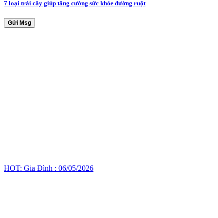
7 loại trái cây giúp tăng cường sức khỏe đường ruột
Gửi Msg
HOT: Gia Đình : 06/05/2026