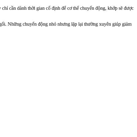
chỉ cần dành thời gian cố định để c‌ơ th‌ể chuyển động, khớp sẽ được
uỗi gối. Những chuyển động nhỏ nhưng lặp lại thường xuyên giúp giảm