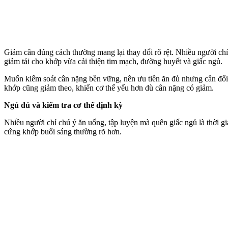
Giảm cân đúng cách thường mang lại thay đổi rõ rệt. Nhiều người chỉ
giảm tải cho khớp vừa cải thiện tim mạch, đường huyết và giấc ngủ.
Muốn kiểm soát cân nặng bền vững, nên ưu tiên ăn đủ nhưng cân đối,
khớp cũng giảm theo, khiến c‌ơ th‌ể yếu hơn dù cân nặng có giảm.
Ngủ đủ và kiểm tra c‌ơ th‌ể định kỳ
Nhiều người chỉ chú ý ăn uống, tập luyện mà quên giấc ngủ là thời gi
cứng khớp buổi sáng thường rõ hơn.