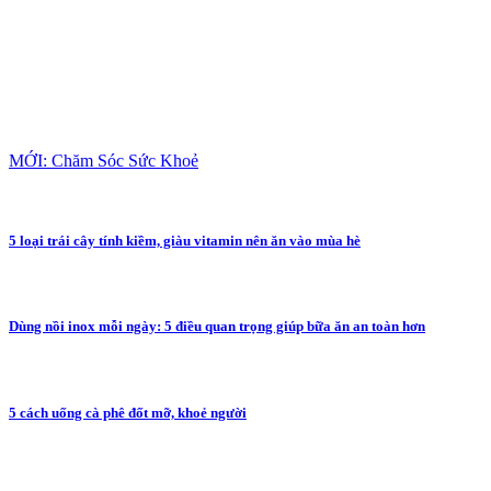
MỚI: Chăm Sóc Sức Khoẻ
5 loại trái cây tính kiềm, giàu vitamin nên ăn vào mùa hè
Dùng nồi inox mỗi ngày: 5 điều quan trọng giúp bữa ăn an toàn hơn
5 cách uống cà phê đốt mỡ, khoẻ người