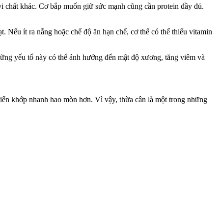
 vi chất khác. Cơ bắp muốn giữ sức mạnh cũng cần protein đầy đủ.
 Nếu ít ra nắng hoặc chế độ ăn hạn chế, c‌ơ th‌ể có thể thiếu vitamin
hững yếu tố này có thể ảnh hưởng đến mật độ xương, tăng viêm và
p khiến khớp nhanh hao mòn hơn. Vì vậy, thừa cân là một trong những