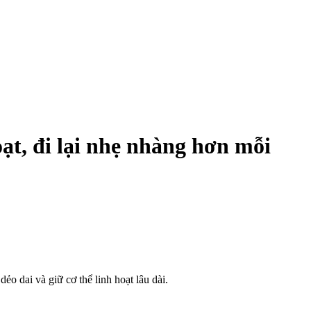
ạt, đi lại nhẹ nhàng hơn mỗi
dai và giữ c‌ơ th‌ể linh hoạt lâu dài.