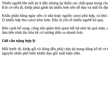
Nhiều người lớn tuổi ăn ít dần nhưng lại thiếu các chất quan trọng
Khi cơ yếu đi, khớp phải gánh tải nhiều hơn nên dễ đau và mất ổn đị
Khẩu phần hằng ngày nên có sữa hoặc nguồn canxi phù hợp, cá nhỏ ăn cả
D khiến hấp thu canxi kém hơn. Đây là yếu tố nhiều người bỏ qua.
Bên cạnh bổ sung, cũng nên giảm thói quen bất lợi như ăn quá mặn,
làm tiến trình lão hóa hệ cơ xương diễn ra nhanh hơn.
Giữ cân nặng hợp lý
Mỗi bước đi, khớp gối và hông đều phải chịu tải trọng đáng kể từ c‌ơ 
nguyên nhân phổ biến khiến đau gối xuất hiện sớm.