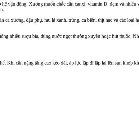
 cho hệ vận động. Xương muốn chắc cần canxi, vitamin D, đạm và nhiều
nh.
 xương, đậu phụ, rau lá xanh, trứng, cá biển, thịt nạc và các loại hạt.
 uống nhiều rượu bia, dùng nước ngọt thường xuyên hoặc hút thuốc. N
th‌ể. Khi cân nặng tăng cao kéo dài, áp lực lặp đi lặp lại lên sụn khớ