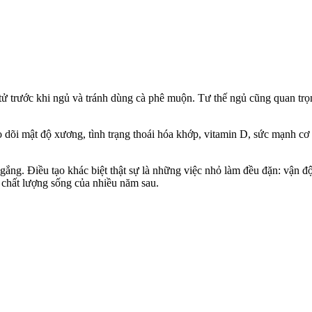
n tử trước khi ngủ và tránh dùng cà phê muộn. Tư thế ngủ cũng quan tr
o dõi mật độ xương, tình trạng thoái hóa khớp, vitamin D, sức mạnh cơ
ắng. Điều tạo khác biệt thật sự là những việc nhỏ làm đều đặn: vận độ
à chất lượng sống của nhiều năm sau.