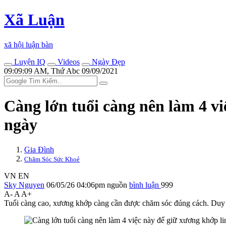
Xã Luận
xã hội luận bàn
Luyện IQ
Videos
Ngày Đẹp
09:09:09 AM, Thứ Abc 09/09/2021
Càng lớn tuổi càng nên làm 4 vi
ngày
Gia Đình
Chăm Sóc Sức Khoẻ
VN
EN
Sky Nguyen
06/05/26 04:06pm
nguồn
bình luận
999
A-
A
A+
Tuổi càng cao, xương khớp càng cần được chăm sóc đúng cách. Duy trì 