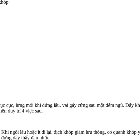
 khớp
 lục cục, lưng mỏi khi đứng lâu, vai gáy cứng sau một đêm ngủ. Đây khôn
ên duy trì 4 việc sau.
Khi ngồi lâu hoặc ít đi lại, dịch khớp giảm lưu thông, cơ quanh khớp 
là đứng dậy thấy đau nhức.