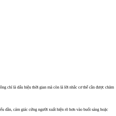
g chỉ là dấu hiệu thời gian mà còn là lời nhắc c‌ơ th‌ể cần được chăm
yếu dần, cảm giác cứng người xuất hiện rõ hơn vào buổi sáng hoặc