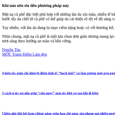
Khi nào nên ưu tiên phương pháp này
Mặt nạ cà phê đặc biệt phù hợp với những làn da xỉn màu, nhiều tế b
bước tẩy da chết từ cà phê có thể giúp da cải thiện rõ rệt về độ sáng 
Tuy nhiên, với làn da đang bị mụn viêm nặng hoặc có vết thương hở, cầ
Nhìn chung, mặt nạ cà phê là một lựa chọn đơn giản nhưng mang lại n
tươi sáng theo hướng an toàn và bền vững.
Nguồn Tin:
MỚI: Trang Điểm Làm đẹp
4 kiểu tóc giúp che khuyết điểm tinh tế, “hack tuổi” và làm gương mặt gọn gà
3 cách ủ tóc tại nhà giúp “cứu nguy” mái tóc khô xơ sau khi đi biển
Chiêu nhỏ khi bôi kem chống nắng giúp hạn chế nám, tàn nhang mà nhiều ngư