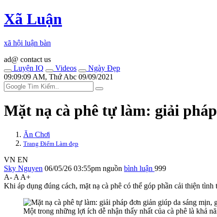
Xã Luận
xã hội luận bàn
ad@ contact us
Luyện IQ
Videos
Ngày Đẹp
09:09:09 AM, Thứ Abc 09/09/2021
Mặt nạ cà phê tự làm: giải phá
Ăn Chơi
Trang Điểm Làm đẹp
VN
EN
Sky Nguyen
06/05/26 03:55pm
nguồn
bình luận
999
A-
A
A+
Khi áp dụng đúng cách, mặt nạ cà phê có thể góp phần cải thiện tình
Một trong những lợi ích dễ nhận thấy nhất của cà phê là khả nă