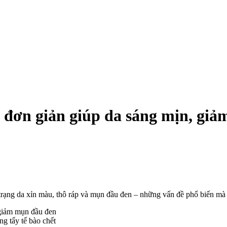
p đơn giản giúp da sáng mịn, gi
 trạng da xỉn màu, thô ráp và mụn đầu đen – những vấn đề phổ biến mà
ng tẩy tế bào chết