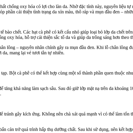
hất chống oxy hóa có lợi cho làn da. Nhờ đặc tính này, nguyên liệu tự
góp phần cải thiện tình trạng da xỉn màu, thô ráp và mụn đầu đen – nh
tế bào chết. Các hạt cà phê có kết cấu nhỏ giúp loại bỏ lớp da chết trê
g oxy hóa, hỗ trợ cải thiện sắc tố da và giúp da trông sáng hơn theo th
 chân lông – nguyên nhân chính gây ra mụn đầu đen. Khi lỗ chân lông 
 da, mang lại vẻ tươi tắn tự nhiên.
c tạp. Bột cà phê có thể kết hợp cùng một số thành phần quen thuộc n
để tăng khả năng làm sạch sâu. Sau đó giữ lớp mặt nạ trên da khoảng 1
.
ể tránh gây kích ứng. Không nên chà xát quá mạnh vì có thể làm tổn th
 bẩn cản trở quá trình hấp thụ dưỡng chất. Sau khi sử dụng, nên kết 