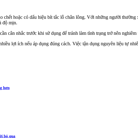
ào chết hoặc có dấu hiệu bít tắc lỗ chân lông. Với những người thường
và độ mịn.
n cân nhắc trước khi sử dụng để tránh là‌ּm tìn‌ּh trạng trở nên nghiêm
hiều lợi ích nếu áp dụng đúng cách. Việc tận dụng nguyên liệu tự nhiê
ng hơn
ời bỏ qua