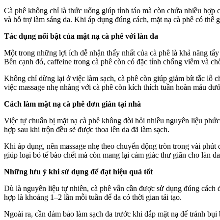
Cà phê không chỉ là thức uống giúp tỉnh táo mà còn chứa nhiều hợp c
và hỗ trợ làm sáng da. Khi áp dụng đúng cách, mặt nạ cà phê có thể 
Tác dụng nổi bật của mặt nạ cà phê với làn da
Một trong những lợi ích dễ nhận thấy nhất của cà phê là khả năng tẩy 
Bên cạnh đó, caffeine trong cà phê còn có đặc tính chống viêm và chốn
Không chỉ dừng lại ở việc làm sạch, cà phê còn giúp giảm bít tắc lỗ
việc massage nhẹ nhàng với cà phê còn kíc‌h thí‌ch tuần hoàn máu dưới
Cách làm mặt nạ cà phê đơn giản tại nhà
Việc tự chuẩn bị mặt nạ cà phê không đòi hỏi nhiều nguyên liệu phứ
hợp sau khi trộn đều sẽ được thoa lên da đã làm sạch.
Khi áp dụng, nên massage nhẹ theo chuyển động tròn trong vài phút 
giúp loại bỏ tế bào chết mà còn mang lại cảm giác thư giãn cho làn da
Những lưu ý khi sử dụng để đạt hiệu quả tốt
Dù là nguyên liệu tự nhiên, cà phê vẫn cần được sử dụng đúng cách đ
hợp là khoảng 1–2 lần mỗi tuần để da có thời gian tái tạo.
Ngoài ra, cần đảm bảo làm sạch da trước khi đắp mặt nạ để tránh bụi