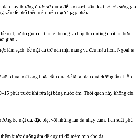
 nhiên này thường được sử dụng để làm sạch sâu, loại bỏ lớp sừng già
ững vấn đề phổ biến mà nhiều người gặp phải.
n bề mặt, từ đó giúp da thông thoáng và hấp thụ dưỡng chất tốt hơn.
ời gian .
được làm sạch, bề mặt da trở nên mịn màng và đều màu hơn. Ngoài ra,
hư sữa chua, mật ong hoặc dầu dừa để tăng hiệu quả dưỡng ẩm. Hỗn
0–15 phút trước khi rửa lại bằng nước ấm. Thói quen này không chỉ
ương bề mặt da, đặc biệt với những làn da nhạ‌y cả‌m. Tần suất phù
hợp thêm bước dưỡng ẩm để duy trì độ mềm mịn cho da.