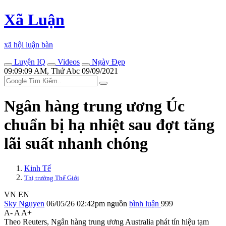
Xã Luận
xã hội luận bàn
Luyện IQ
Videos
Ngày Đẹp
09:09:09 AM, Thứ Abc 09/09/2021
Ngân hàng trung ương Úc
chuẩn bị hạ nhiệt sau đợt tăng
lãi suất nhanh chóng
Kinh Tế
Thị trường Thế Giới
VN
EN
Sky Nguyen
06/05/26 02:42pm
nguồn
bình luận
999
A-
A
A+
Theo Reuters, Ngân hàng trung ương Australia phát tín hiệu tạm