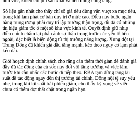
lĩnh vực, khiến chi phí sản xuất và tiêu dùng cùng tăng.
Số liệu gần nhất cho thấy chỉ số giá tiêu dùng vẫn vượt xa mục tiêu,
trong khi lạm phát cơ bản duy trì ở mức cao. Điều này buộc ngân
hàng trung ương phải duy trì lập trường thận trọng, dù đã có những
tín hiệu giảm tốc ở một số khu vực kinh tế. Quyết định giữ nhịp
điều chỉnh chậm lại phản ánh sự thận trọng trước các yếu tố bên
ngoài, đặc biệt là biến động từ thị trường năng lượng. Xung đột tại
Trung Đông đã khiến giá dầu tăng mạnh, kéo theo nguy cơ lạm phát
kéo dài.
Giới hoạch định chính sách cho rằng cần thêm thời gian để đánh giá
đầy đủ tác động của cú sốc này đối với tăng trưởng và việc làm,
trước khi cân nhắc các bước đi tiếp theo. RBA tạm dừng tăng lãi
suất đã tác động ngay đến thị trường tài chính. Đồng nội tệ suy yếu
nhẹ, trong khi lợi suất trái phiếu giảm, cho thấy kỳ vọng về việc
chưa có thêm đợt thắt chặt trong ngắn hạn.