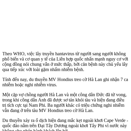
Theo WHO, việc lây truyền hantavirus từ người sang người không
phổ biến và cơ quan y tế của Liên hợp quốc nhấn mạnh nguy cơ với
cộng đồng nói chung vẫn ở mức thấp, bởi căn bệnh này chủ yếu lây
qua tiếp xúc với loài gặm nhấm nhiễm bệnh.
Tính đến nay, du thuyền MV Hondius treo cờ Hà Lan ghi nhận 7 ca
nhiễm hoặc nghi nhiễm virus.
Một cặp vợ chồng người Hà Lan và một công dân Đức đã t‌ử von‌g,
trong khi công dân Anh đã được sơ tán khỏi tàu và hiện đang điều
trị tích cực tại Nam Phi. Ba người khác có triệu chứng nghi nhiễm
vẫn đang ở trên tàu MV Hondius treo cờ Hà Lan.
Du thuyền xảy ra ổ dịch hiện đang mắc kẹt ngoài khơi Cape Verde -
quốc đảo nằm trên Đại Tây Dương ngoài khơi Tây Phi vì nước này
không cho phép hành khách lên bờ.