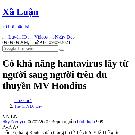
Xã Luận
xã hội luận bàn
Luyện IQ
Videos
Ngày Đẹp
09:09:09 AM, Thứ Abc 09/09/2021
Có khả năng hantavirus lây từ
người sang người trên du
thuyền MV Hondius
Thế Giới
Thế Giới Đó Đây
VN
EN
Sky Nguyen
06/05/26 02:30pm
nguồn
bình luận
999
A-
A
A+
Tối 5/5, hãng Reuters dẫn thông tin từ Tổ chức Y tế Thế giới