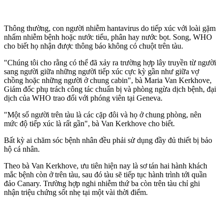
Thông thường, con người nhiễm hantavirus do tiếp xúc với loài gặm
nhấm nhiễm bệnh hoặc nước tiểu, phân hay nước bọt. Song, WHO
cho biết họ nhận được thông báo không có chuột trên tàu.
"Chúng tôi cho rằng có thể đã xảy ra trường hợp lây truyền từ người
sang người giữa những người tiếp xúc cực kỳ gần như giữa vợ
chồng hoặc những người ở chung cabin", bà Maria Van Kerkhove,
Giám đốc phụ trách công tác chuẩn bị và phòng ngừa dịch bệnh, đại
dịch của WHO trao đổi với phóng viên tại Geneva.
"Một số người trên tàu là các cặp đôi và họ ở chung phòng, nên
mức độ tiếp xúc là rất gần", bà Van Kerkhove cho biết.
Bất kỳ ai chăm sóc bệnh nhân đều phải sử dụng đầy đủ thiết bị bảo
hộ cá nhân.
Theo bà Van Kerkhove, ưu tiên hiện nay là sơ tán hai hành khách
mắc bệnh còn ở trên tàu, sau đó tàu sẽ tiếp tục hành trình tới quần
đảo Canary. Trường hợp nghi nhiễm thứ ba còn trên tàu chỉ ghi
nhận triệu chứng sốt nhẹ tại một vài thời điểm.