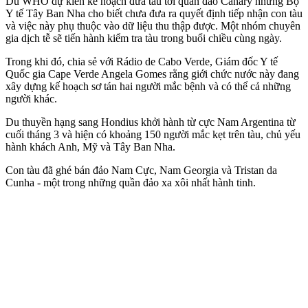
Dù WHO dự kiến kế hoạch đưa tàu tới quần đảo Canary nhưng Bộ
Y tế Tây Ban Nha cho biết chưa đưa ra quyết định tiếp nhận con tàu
và việc này phụ thuộc vào dữ liệu thu thập được. Một nhóm chuyên
gia dịch tễ sẽ tiến hành kiểm tra tàu trong buổi chiều cùng ngày.
Trong khi đó, chia sẻ với Rádio de Cabo Verde, Giám đốc Y tế
Quốc gia Cape Verde Angela Gomes rằng giới chức nước này đang
xây dựng kế hoạch sơ tán hai người mắc bệnh và có thể cả những
người khác.
Du thuyền hạng sang Hondius khởi hành từ cực Nam Argentina từ
cuối tháng 3 và hiện có khoảng 150 người mắc kẹt trên tàu, chủ yếu
hành khách Anh, Mỹ và Tây Ban Nha.
Con tàu đã ghé bán đảo Nam Cực, Nam Georgia và Tristan da
Cunha - một trong những quần đảo xa xôi nhất hành tinh.