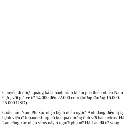
Chuyến đi được quảng bá là hành trình khám phá thiên nhiên Nam
Cực, với giá vé từ 14.000 đến 22.000 euro (tương đương 16.000-
25.000 USD).
Giới chức Nam Phi xác nhận bệnh nhân người Anh đang điều trị tại
bệnh viện ở Johannesburg có kết quả dương tính với hantavirus. Hà
Lan cũng xác nhận virus này ở người phụ nữ Hà Lan đã t‌ử von‌g.