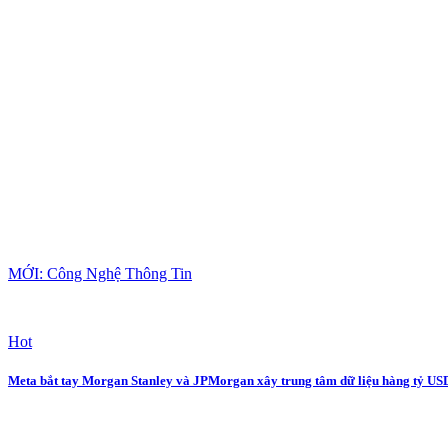
MỚI: Công Nghệ Thông Tin
Hot
Meta bắt tay Morgan Stanley và JPMorgan xây trung tâm dữ liệu hàng tỷ US