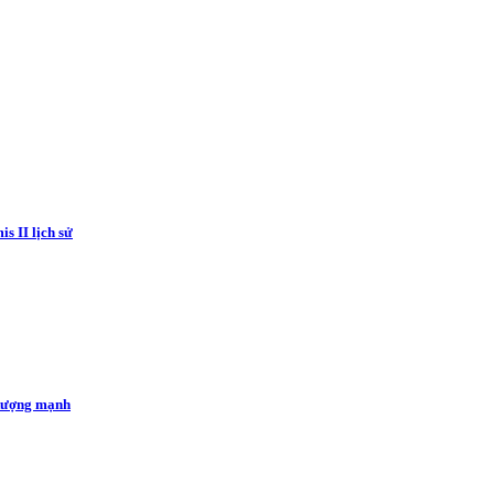
s II lịch sử
 tượng mạnh