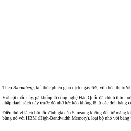
Theo
Bloomberg
, kết thúc phiên giao dịch ngày 6/5, vốn hóa thị tr
Với cột mốc này, gã khổng lồ công nghệ Hàn Quốc đã chính thức bướ
nhập danh sách này trước đó nhờ lực kéo khổng lồ từ các đơn hàng c
Điều thú vị là cú bứt tốc định giá của Samsung không đến từ mảng k
bùng nổ với HBM (High-Bandwidth Memory), loại bộ nhớ với băng t