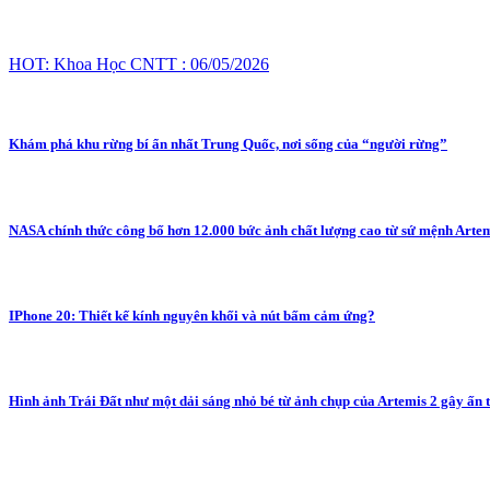
HOT: Khoa Học CNTT : 06/05/2026
Khám phá khu rừng bí ẩn nhất Trung Quốc, nơi sống của “người rừng”
NASA chính thức công bố hơn 12.000 bức ảnh chất lượng cao từ sứ mệnh Artemi
IPhone 20: Thiết kế kính nguyên khối và nút bấm cảm ứng?
Hình ảnh Trái Đất như một dải sáng nhỏ bé từ ảnh chụp của Artemis 2 gây ấn