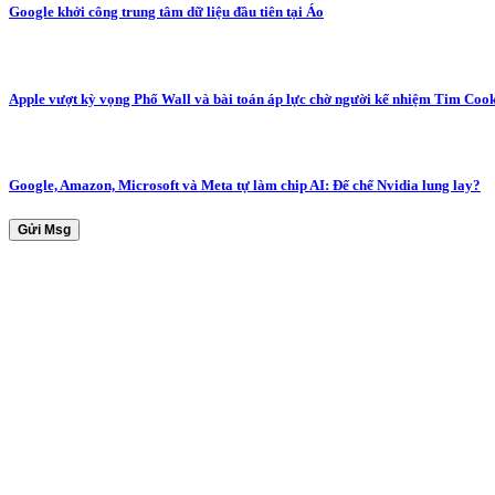
Google khởi công trung tâm dữ liệu đầu tiên tại Áo
Apple vượt kỳ vọng Phố Wall và bài toán áp lực chờ người kế nhiệm Tim Coo
Google, Amazon, Microsoft và Meta tự làm chip AI: Đế chế Nvidia lung lay?
Gửi Msg