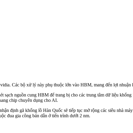
ư Nvidia. Các bộ xử lý này phụ thuộc lớn vào HBM, mang đến lợi nhuậ
uét sạch nguồn cung HBM để trang bị cho các trung tâm dữ liệu khổng
 sang chip chuyên dụng cho AI.
ch nhận định gã khổng lồ Hàn Quốc sẽ tiếp tục mở rộng các siêu nhà m
ộc đua gia công bán dẫn ở tiến trình dưới 2 nm.