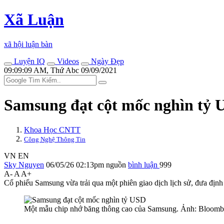
Xã Luận
xã hội luận bàn
Luyện IQ
Videos
Ngày Đẹp
09:09:09 AM, Thứ Abc 09/09/2021
Samsung đạt cột mốc nghìn tỷ
Khoa Học CNTT
Công Nghệ Thông Tin
VN
EN
Sky Nguyen
06/05/26 02:13pm
nguồn
bình luận
999
A-
A
A+
Cổ phiếu Samsung vừa trải qua một phiên giao dịch lịch sử, đưa đ
Một mẫu chip nhớ băng thông cao của Samsung. Ảnh: Bloomb