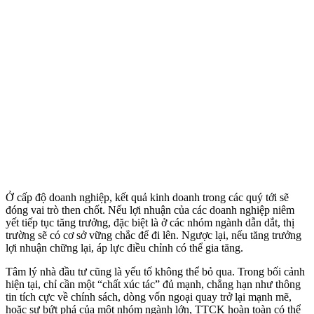
Ở cấp độ doanh nghiệp, kết quả kinh doanh trong các quý tới sẽ
đóng vai trò then chốt. Nếu lợi nhuận của các doanh nghiệp niêm
yết tiếp tục tăng trưởng, đặc biệt là ở các nhóm ngành dẫn dắt, thị
trường sẽ có cơ sở vững chắc để đi lên. Ngược lại, nếu tăng trưởng
lợi nhuận chững lại, áp lực điều chỉnh có thể gia tăng.
Tâm lý nhà đầu tư cũng là yếu tố không thể bỏ qua. Trong bối cảnh
hiện tại, chỉ cần một “chất xúc tác” đủ mạnh, chẳng hạn như thông
tin tích cực về chính sách, dòng vốn ngoại quay trở lại mạnh mẽ,
hoặc sự bứt phá của một nhóm ngành lớn, TTCK hoàn toàn có thể