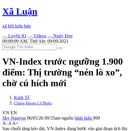
Xã Luận
xã hội luận bàn
Luyện IQ
Videos
Ngày Đẹp
09:09:09 AM, Thứ Abc 09/09/2021
VN-Index trước ngưỡng 1.900
điểm: Thị trường “nén lò xo”,
chờ cú hích mới
Kinh Tế
Chứng Khoán Cổ Phiếu
VN
EN
Sky Nguyen
06/05/26 09:55am
nguồn
bình luận
999
A-
A
A+
Sau chuỗi tăng kéo dài, VN-Index đang bước vào giai đoạn tích lũy