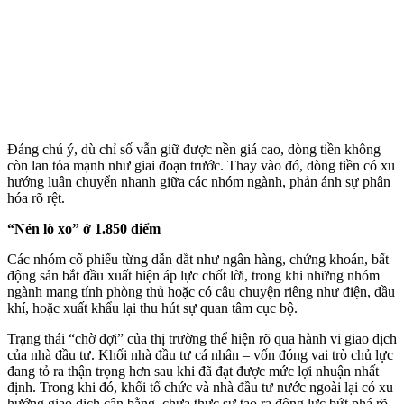
Đáng chú ý, dù chỉ số vẫn giữ được nền giá cao, dòng tiền không
còn lan tỏa mạnh như giai đoạn trước. Thay vào đó, dòng tiền có xu
hướng luân chuyển nhanh giữa các nhóm ngành, phản ánh sự phân
hóa rõ rệt.
“Nén lò xo” ở 1.850 điểm
Các nhóm cổ phiếu từng dẫn dắt như ngân hàng, chứng khoán, bất
động sản bắt đầu xuất hiện áp lực chốt lời, trong khi những nhóm
ngành mang tính phòng thủ hoặc có câu chuyện riêng như điện, dầu
khí, hoặc xuất khẩu lại thu hút sự quan tâm cục bộ.
Trạng thái “chờ đợi” của thị trường thể hiện rõ qua hành vi giao dịch
của nhà đầu tư. Khối nhà đầu tư cá nhân – vốn đóng vai trò chủ lực
đang tỏ ra thận trọng hơn sau khi đã đạt được mức lợi nhuận nhất
định. Trong khi đó, khối tổ chức và nhà đầu tư nước ngoài lại có xu
hướng giao dịch cân bằng, chưa thực sự tạo ra động lực bứt phá rõ