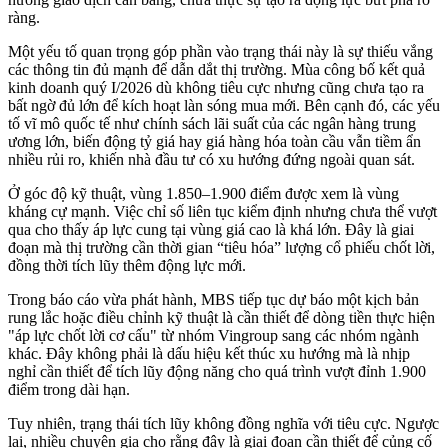
ràng.
Một yếu tố quan trọng góp phần vào trạng thái này là sự thiếu vắng
các thông tin đủ mạnh để dẫn dắt thị trường. Mùa công bố kết quả
kinh doanh quý I/2026 dù không tiêu cực nhưng cũng chưa tạo ra
bất ngờ đủ lớn để kích hoạt làn sóng mua mới. Bên cạnh đó, các yếu
tố vĩ mô quốc tế như chính sách lãi suất của các ngân hàng trung
ương lớn, biến động tỷ giá hay giá hàng hóa toàn cầu vẫn tiềm ẩn
nhiều rủi ro, khiến nhà đầu tư có xu hướng đứng ngoài quan sát.
Ở góc độ kỹ thuật, vùng 1.850–1.900 điểm được xem là vùng
kháng cự mạnh. Việc chỉ số liên tục kiểm định nhưng chưa thể vượt
qua cho thấy áp lực cung tại vùng giá cao là khá lớn. Đây là giai
đoạn mà thị trường cần thời gian “tiêu hóa” lượng cổ phiếu chốt lời,
đồng thời tích lũy thêm động lực mới.
Trong báo cáo vừa phát hành, MBS tiếp tục dự báo một kịch bản
rung lắc hoặc điều chỉnh kỹ thuật là cần thiết để dòng tiền thực hiện
"áp lực chốt lời cơ cấu" từ nhóm Vingroup sang các nhóm ngành
khác. Đây không phải là dấu hiệu kết thúc xu hướng mà là nhịp
nghỉ cần thiết để tích lũy động năng cho quá trình vượt đỉnh 1.900
điểm trong dài hạn.
Tuy nhiên, trạng thái tích lũy không đồng nghĩa với tiêu cực. Ngược
lại, nhiều chuyên gia cho rằng đây là giai đoạn cần thiết để củng cố