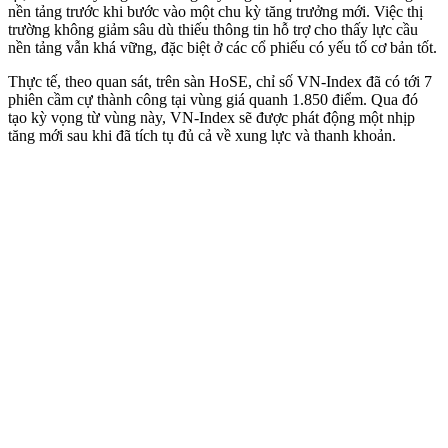
nền tảng trước khi bước vào một chu kỳ tăng trưởng mới. Việc thị
trường không giảm sâu dù thiếu thông tin hỗ trợ cho thấy lực cầu
nền tảng vẫn khá vững, đặc biệt ở các cổ phiếu có yếu tố cơ bản tốt.
Thực tế, theo quan sát, trên sàn HoSE, chỉ số VN-Index đã có tới 7
phiên cầm cự thành công tại vùng giá quanh 1.850 điểm. Qua đó
tạo kỳ vọng từ vùng này, VN-Index sẽ được phát động một nhịp
tăng mới sau khi đã tích tụ đủ cả về xung lực và thanh khoản.