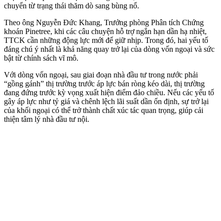
chuyển từ trạng thái thăm dò sang bùng nổ.
Theo ông Nguyễn Đức Khang, Trưởng phòng Phân tích Chứng
khoán Pinetree, khi các câu chuyện hỗ trợ ngắn hạn dần hạ nhiệt,
TTCK cần những động lực mới để giữ nhịp. Trong đó, hai yếu tố
đáng chú ý nhất là khả năng quay trở lại của dòng vốn ngoại và sức
bật từ chính sách vĩ mô.
Với dòng vốn ngoại, sau giai đoạn nhà đầu tư trong nước phải
“gồng gánh” thị trường trước áp lực bán ròng kéo dài, thị trường
đang đứng trước kỳ vọng xuất hiện điểm đảo chiều. Nếu các yếu tố
gây áp lực như tỷ giá và chênh lệch lãi suất dần ổn định, sự trở lại
của khối ngoại có thể trở thành chất xúc tác quan trọng, giúp cải
thiện tâm lý nhà đầu tư nội.