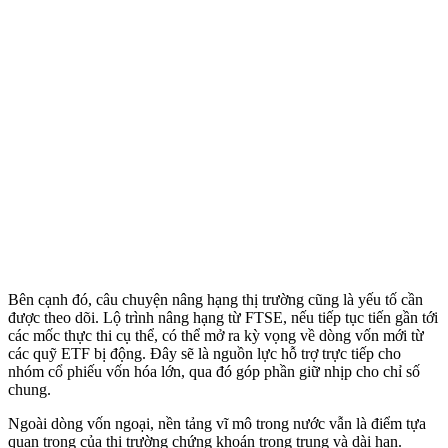
Bên cạnh đó, câu chuyện nâng hạng thị trường cũng là yếu tố cần
được theo dõi. Lộ trình nâng hạng từ FTSE, nếu tiếp tục tiến gần tới
các mốc thực thi cụ thể, có thể mở ra kỳ vọng về dòng vốn mới từ
các quỹ ETF bị động. Đây sẽ là nguồn lực hỗ trợ trực tiếp cho
nhóm cổ phiếu vốn hóa lớn, qua đó góp phần giữ nhịp cho chỉ số
chung.
Ngoài dòng vốn ngoại, nền tảng vĩ mô trong nước vẫn là điểm tựa
quan trọng của thị trường chứng khoán trong trung và dài hạn.