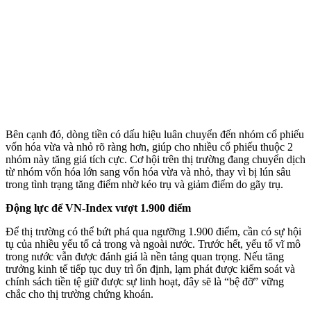
Bên cạnh đó, dòng tiền có dấu hiệu luân chuyển đến nhóm cổ phiếu
vốn hóa vừa và nhỏ rõ ràng hơn, giúp cho nhiều cổ phiếu thuộc 2
nhóm này tăng giá tích cực. Cơ hội trên thị trường đang chuyển dịch
từ nhóm vốn hóa lớn sang vốn hóa vừa và nhỏ, thay vì bị lún sâu
trong tình trạng tăng điểm nhờ kéo trụ và giảm điểm do gãy trụ.
Động lực để VN-Index vượt 1.900 điểm
Để thị trường có thể bứt phá qua ngưỡng 1.900 điểm, cần có sự hội
tụ của nhiều yếu tố cả trong và ngoài nước. Trước hết, yếu tố vĩ mô
trong nước vẫn được đánh giá là nền tảng quan trọng. Nếu tăng
trưởng kinh tế tiếp tục duy trì ổn định, lạm phát được kiểm soát và
chính sách tiền tệ giữ được sự linh hoạt, đây sẽ là “bệ đỡ” vững
chắc cho thị trường chứng khoán.