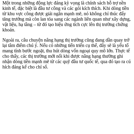
Một trong những động lực đáng kỳ vọng là chính sách hỗ trợ nền
kinh tế, đặc biệt là đầu tư công và các gói kíc‌h thí‌ch. Khi dòng tiền
từ khu vực công được giải ngân mạnh mẽ, nó không chỉ thúc đẩy
tăng trưởng mà còn lan tỏa sang các ngành liên quan như xây dựng,
vật liệu, hạ tầng – từ đó tạo hiệu ứng tích cực lên thị trường chứng
khoán.
Ngoài ra, câu chuyện nâng hạng thị trường cũng đang dần quay trở
lại tâm điểm chú ý. Nếu có những tiến triển cụ thể, đây sẽ là yếu tố
mang tính bước ngoặt, thu hút dòng vốn ngoại quy mô lớn. Thực tế
cho thấy, các thị trường mới nổi khi được nâng hạng thường ghi
nhận dòng tiền mạnh mẽ từ các quỹ đầu tư quốc tế, qua đó tạo ra cú
hích đáng kể cho chỉ số.