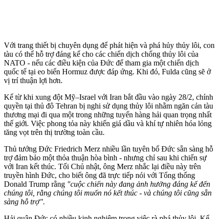
Với trang thiết bị chuyên dụng để phát hiện và phá hủy thủy lôi, con
tàu có thể hỗ trợ đáng kể cho các chiến dịch chống thủy lôi của
NATO - nếu các điều kiện của Đức để tham gia một chiến dịch
quốc tế tại eo biển Hormuz được đáp ứng. Khi đó, Fulda cũng sẽ ở
vị trí thuận lợi hơn.
Kể từ khi xung đột Mỹ–Israel với Iran bắt đầu vào ngày 28/2, chính
quyền tại thủ đô Tehran bị nghi sử dụng thủy lôi nhằm ngăn cản tàu
thương mại đi qua một trong những tuyến hàng hải quan trọng nhất
thế giới. Việc phong tỏa này khiến giá dầu và khí tự nhiên hóa lỏng
tăng vọt trên thị trường toàn cầu.
Thủ tướng Đức Friedrich Merz nhiều lần tuyên bố Đức sẵn sàng hỗ
trợ đảm bảo một thỏa thuận hòa bình - nhưng chỉ sau khi chiến sự
với Iran kết thúc. Tối Chủ nhật, ông Merz nhắc lại điều này trên
truyền hình Đức, cho biết ông đã trực tiếp nói với Tổng thống
Donald Trump rằng
"cuộc chiến này đang ảnh hưởng đáng kể đến
chúng tôi, rằng chúng tôi muốn nó kết thúc - và chúng tôi cũng sẵn
sàng hỗ trợ".
Hải quân Đức có nhiều kinh nghiệm trong việc rà phá thủy lôi. Kể