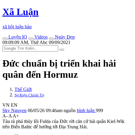
Xã Luận
xã hội luận bàn
Luyện IQ
Videos
Ngày Đẹp
09:09:09 AM, Thứ Abc 09/09/2021
Đức chuẩn bị triển khai hải
quân đến Hormuz
Thế Giới
Sự Kiện Chính Trị
VN
EN
Sky Nguyen
06/05/26 09:46am
nguồn
bình luận
999
A-
A
A+
Tàu rà phá thủy lôi Fulda của Đức rời căn cứ hải quân Kiel-Wik
trên Biển Baltic để hướng tới Địa Trung Hải.