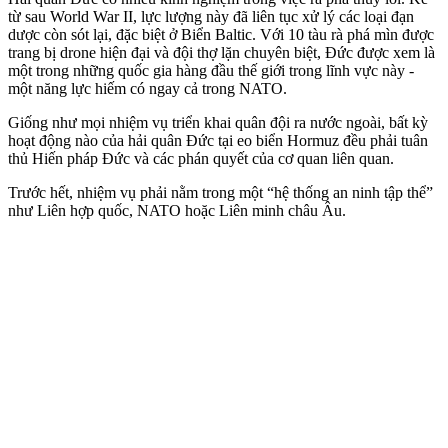
từ sau World War II, lực lượng này đã liên tục xử lý các loại đạn
dược còn sót lại, đặc biệt ở Biển Baltic. Với 10 tàu rà phá mìn được
trang bị drone hiện đại và đội thợ lặn chuyên biệt, Đức được xem là
một trong những quốc gia hàng đầu thế giới trong lĩnh vực này -
một năng lực hiếm có ngay cả trong NATO.
Giống như mọi nhiệm vụ triển khai quân đội ra nước ngoài, bất kỳ
hoạt động nào của hải quân Đức tại eo biển Hormuz đều phải tuân
thủ Hiến pháp Đức và các phán quyết của cơ quan liên quan.
Trước hết, nhiệm vụ phải nằm trong một “hệ thống an ninh tập thể”
như Liên hợp quốc, NATO hoặc Liên minh châu Âu.