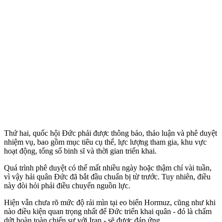
Thứ hai, quốc hội Đức phải được thông báo, thảo luận và phê duyệt
nhiệm vụ, bao gồm mục tiêu cụ thể, lực lượng tham gia, khu vực
hoạt động, tổng số binh sĩ và thời gian triển khai.
Quá trình phê duyệt có thể mất nhiều ngày hoặc thậm chí vài tuần,
vì vậy hải quân Đức đã bắt đầu chuẩn bị từ trước. Tuy nhiên, điều
này đòi hỏi phải điều chuyển nguồn lực.
Hiện vẫn chưa rõ mức độ rải mìn tại eo biển Hormuz, cũng như khi
nào điều kiện quan trọng nhất để Đức triển khai quân - đó là chấm
dứt hoàn toàn chiến sự với Iran - sẽ được đáp ứng.