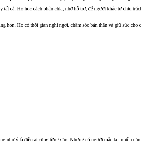
y tất cả. Họ học cách phân chia, nhờ hỗ trợ, để người khác tự chịu trá
ằng hơn. Họ có thời gian nghỉ ngơi, chăm sóc bản thân và giữ sức cho 
ông như ý là điều ai cũng từng gặp. Nhưng có người mắc kẹt nhiều năm t