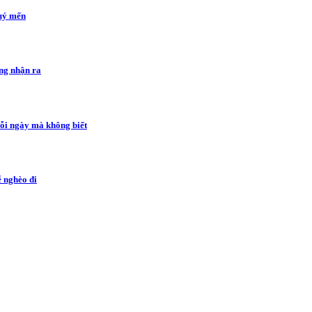
quý mến
ông nhận ra
mỗi ngày mà không biết
ễ nghèo đi