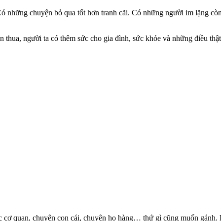
ó những chuyện bỏ qua tốt hơn tranh cãi. Có những người im lặng còn h
ăn thua, người ta có thêm sức cho gia đình, sức khỏe và những điều thật
iệc cơ quan, chuyện con cái, chuyện họ hàng… thứ gì cũng muốn gánh. B