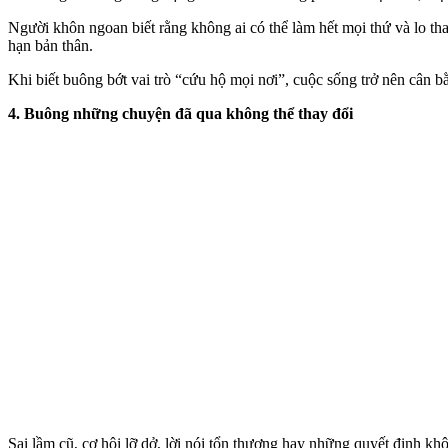
Người khôn ngoan biết rằng không ai có thể làm hết mọi thứ và lo tha
hạn bản thân.
Khi biết buông bớt vai trò “cứu hộ mọi nơi”, cuộc sống trở nên cân b
4. Buông những chuyện đã qua không thể thay đổi
Sai lầm cũ, cơ hội lỡ dở, lời nói tổn thương hay những quyết định kh