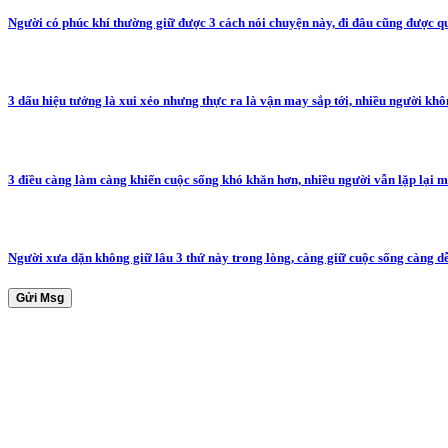
Người có phúc khí thường giữ được 3 cách nói chuyện này, đi đâu cũng được 
3 dấu hiệu tưởng là xui xẻo nhưng thực ra là vận may sắp tới, nhiều người kh
3 điều càng làm càng khiến cuộc sống khó khăn hơn, nhiều người vẫn lặp lại 
Người xưa dặn không giữ lâu 3 thứ này trong lòng, càng giữ cuộc sống càng d
Gửi Msg