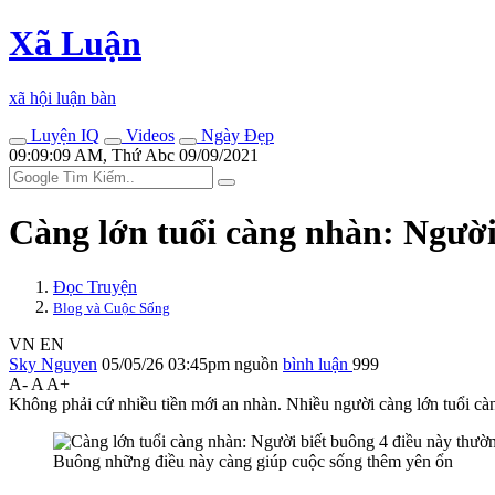
Xã Luận
xã hội luận bàn
Luyện IQ
Videos
Ngày Đẹp
09:09:09 AM, Thứ Abc 09/09/2021
Càng lớn tuổi càng nhàn: Người
Đọc Truyện
Blog và Cuộc Sống
VN
EN
Sky Nguyen
05/05/26 03:45pm
nguồn
bình luận
999
A-
A
A+
Không phải cứ nhiều tiền mới an nhàn. Nhiều người càng lớn tuổi cà
Buông những điều này càng giúp cuộc sống thêm yên ổn