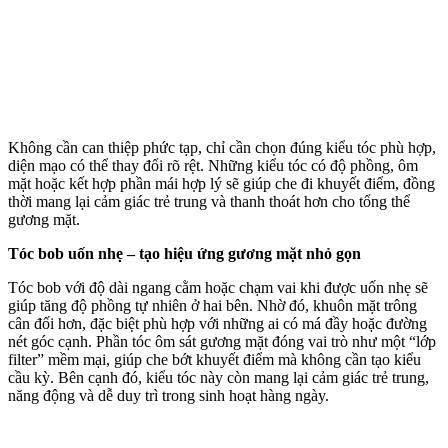
Không cần can thiệp phức tạp, chỉ cần chọn đúng kiểu tóc phù hợp,
diện mạo có thể thay đổi rõ rệt. Những kiểu tóc có độ phồng, ôm
mặt hoặc kết hợp phần mái hợp lý sẽ giúp che đi khuyết điểm, đồng
thời mang lại cảm giác trẻ trung và thanh thoát hơn cho tổng thể
gương mặt.
Tóc bob uốn nhẹ – tạo hiệu ứng gương mặt nhỏ gọn
Tóc bob với độ dài ngang cằm hoặc chạm vai khi được uốn nhẹ sẽ
giúp tăng độ phồng tự nhiên ở hai bên. Nhờ đó, khuôn mặt trông
cân đối hơn, đặc biệt phù hợp với những ai có má đầy hoặc đường
nét góc cạnh. Phần tóc ôm sát gương mặt đóng vai trò như một “lớp
filter” mềm mại, giúp che bớt khuyết điểm mà không cần tạo kiểu
cầu kỳ. Bên cạnh đó, kiểu tóc này còn mang lại cảm giác trẻ trung,
năng động và dễ duy trì trong sinh hoạt hàng ngày.