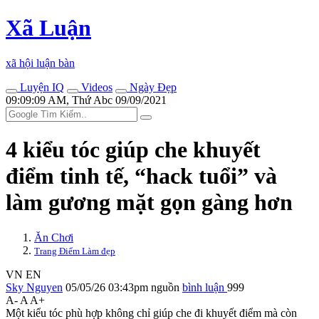
Xã Luận
xã hội luận bàn
Luyện IQ
Videos
Ngày Đẹp
09:09:09 AM, Thứ Abc 09/09/2021
4 kiểu tóc giúp che khuyết
điểm tinh tế, “hack tuổi” và
làm gương mặt gọn gàng hơn
Ăn Chơi
Trang Điểm Làm đẹp
VN
EN
Sky Nguyen
05/05/26 03:43pm
nguồn
bình luận
999
A-
A
A+
Một kiểu tóc phù hợp không chỉ giúp che đi khuyết điểm mà còn