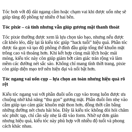
Tóc bob với độ dài ngang cằm hoặc chạm vai khi được uốn nhẹ sẽ
giúp tăng độ phồng tự nhiên ở hai bên.
Tóc pixie – cá tính nhưng vẫn giúp gương mặt thanh thoát
Tóc pixie thường được xem là lựa chọn táo bạo, nhưng nếu được
cắt khéo léo, đây lại là kiểu tóc giúp “hack tuổi” hiệu quả. Phần tóc
được tỉa gọn và tạo độ phồng ở đỉnh đầu giúp tổng thể khuôn mặt
trông cao và thoáng hơn. Khi kết hợp cùng mái lệch hoặc mái
mỏng, kiểu tóc này còn giúp giảm bớt cảm giác trán rộng và làm
mềm các đường nét sắc sảo. Không chỉ mang tính thời trang, pixie
còn giúp diện mạo trở nên hiện đại và nổi bật hơn.
Tóc ngang vai uốn cụp – lựa chọn an toàn nhưng hiệu quả rõ
rệt
Kiểu tóc ngang vai với phần đuôi uốn cụp vào trong luôn được ưa
chuộng nhờ khả năng “thu gọn” gương mặt. Phần đuôi ôm nhẹ vào
cằm giúp tạo cảm giác khuôn mặt thon hơn, đồng thời cân bằng
những đường nét chưa hài hòa. Đây là kiểu tóc không đòi hỏi chăm
sóc phức tạp, chỉ cần sấy nhẹ là đã vào form. Nhờ sự đơn giản
nhưng hiệu quả, kiểu tóc này phù hợp với nhiều độ tuổi và phong
cách khác nhau.