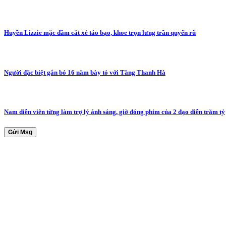
Huyền Lizzie mặc đầm cắt xẻ táo bạo, khoe trọn lưng trần quyến rũ
Người đặc biệt gắn bó 16 năm bày tỏ với Tăng Thanh Hà
Nam diễn viên từng làm trợ lý ánh sáng, giờ đóng phim của 2 đạo diễn trăm tỷ
Gửi Msg