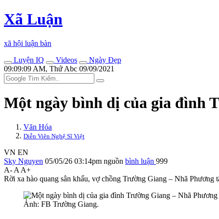
Xã Luận
xã hội luận bàn
Luyện IQ
Videos
Ngày Đẹp
09:09:09 AM, Thứ Abc 09/09/2021
Một ngày bình dị của gia đình
Văn Hóa
Diễn Viên Nghệ Sĩ Việt
VN
EN
Sky Nguyen
05/05/26 03:14pm
nguồn
bình luận
999
A-
A
A+
Rời xa hào quang sân khấu, vợ chồng Trường Giang – Nhã Phương tận
Ảnh: FB Trường Giang.