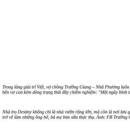
Trong làng giải trí Việt, vợ chồng Trường Giang – Nhã Phương luô
bên vợ con kèm dòng trạng thái đầy chiêm nghiệm: "Một ngày bình 
Nhà trọ Destiny không chỉ là nhà vườn rộng lớn, mà còn là nơi lưu
trở về làm những ông bố, bà mẹ bỉm sữa thực thụ. Ảnh: FB Trường