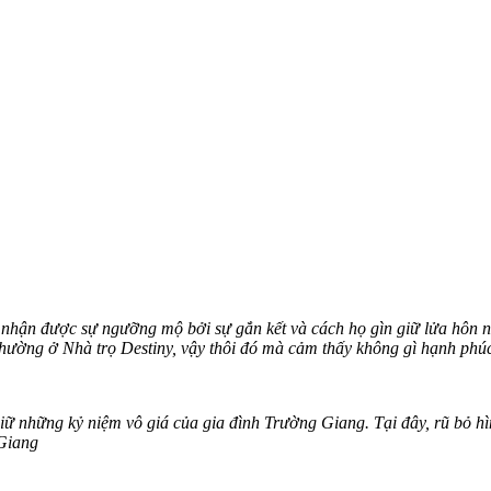
n nhận được sự ngưỡng mộ bởi sự gắn kết và cách họ gìn giữ lửa hôn
thường ở Nhà trọ Destiny, vậy thôi đó mà cảm thấy không gì hạnh phú
 giữ những kỷ niệm vô giá của gia đình Trường Giang. Tại đây, rũ b
 Giang