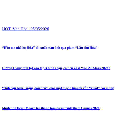
HOT: Văn Hóa : 05/05/2026
“Hồn ma nhà họ Hứa” tái xuất màn ảnh qua phim “Lầu chú Hỏa”
Hương Giang tạm lọt vào top 3 bình chọn, có tiến xa ở MGI All Stars 2026?
“Ảnh hậu Kim Tượng đầu tiên” khoe mặt mộc ở tuổi 66 vẫn “viral” cõi mạng
Minh tinh Demi Moore trở thành tâm điểm trước thềm Cannes 2026