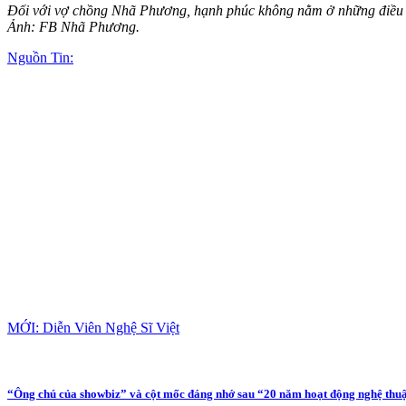
Đối với vợ chồng Nhã Phương, hạnh phúc không nằm ở những điều xa
Ảnh: FB Nhã Phương.
Nguồn Tin:
MỚI: Diễn Viên Nghệ Sĩ Việt
“Ông chú của showbiz” và cột mốc đáng nhớ sau “20 năm hoạt động nghệ thu