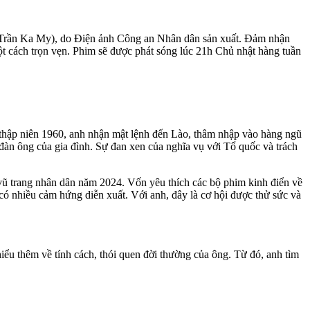
ễn Trần Ka My), do Điện ảnh Công an Nhân dân sản xuất. Đảm nhận
ột cách trọn vẹn. Phim sẽ được phát sóng lúc 21h Chủ nhật hàng tuần
 thập niên 1960, anh nhận mật lệnh đến Lào, thâm nhập vào hàng ngũ
àn ông của gia đình. Sự đan xen của nghĩa vụ với Tổ quốc và trách
 trang nhân dân năm 2024. Vốn yêu thích các bộ phim kinh điển về
có nhiều cảm hứng diễn xuất. Với anh, đây là cơ hội được thử sức và
ểu thêm về tính cách, thói quen đời thường của ông. Từ đó, anh tìm