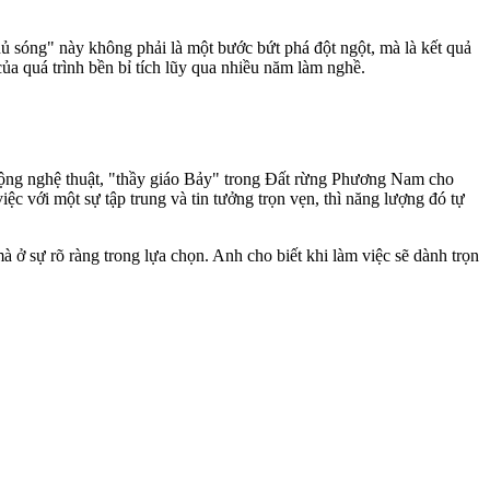
hủ sóng" này không phải là một bước bứt phá đột ngột, mà là kết quả
của quá trình bền bỉ tích lũy qua nhiều năm làm nghề.
t động nghệ thuật, "thầy giáo Bảy" trong Đất rừng Phương Nam cho
ệc với một sự tập trung và tin tưởng trọn vẹn, thì năng lượng đó tự
 ở sự rõ ràng trong lựa chọn. Anh cho biết khi làm việc sẽ dành trọn