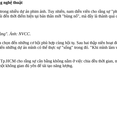
ng nghệ thuật
 trong nhiều dự án phim ảnh. Tuy nhiên, nam diễn viên cho rằng sự "p
ải đến thời điểm hiện tại bản thân mới "bùng nổ", mà đây là thành quả 
 sàng". Ảnh: NVCC.
lựa chọn đến những cơ hội phù hợp cùng hội tụ. Sau hai thập niên hoạ
tiên những dự án mình có thể thực sự "sống" trong đó. "Khi mình làm vi
 Tp.HCM cho rằng sự cân bằng không nằm ở việc chia đều thời gian, mà
một không gian đủ yên để tái tạo năng lượng.