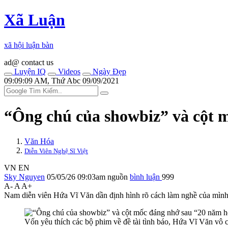
Xã Luận
xã hội luận bàn
ad@ contact us
Luyện IQ
Videos
Ngày Đẹp
09:09:09 AM, Thứ Abc 09/09/2021
“Ông chú của showbiz” và cột 
Văn Hóa
Diễn Viên Nghệ Sĩ Việt
VN
EN
Sky Nguyen
05/05/26 09:03am
nguồn
bình luận
999
A-
A
A+
Nam diễn viên Hứa Vĩ Văn dần định hình rõ cách làm nghề của mình s
Vốn yêu thích các bộ phim về đề tài tình báo, Hứa Vĩ Văn vô