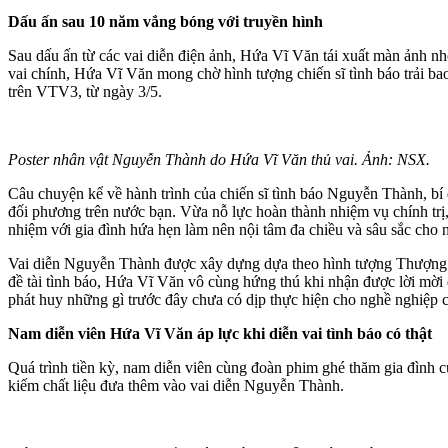
Dấu ấn sau 10 năm vắng bóng với truyền hình
Sau dấu ấn từ các vai diễn điện ảnh, Hứa Vĩ Văn tái xuất màn ảnh 
vai chính, Hứa Vĩ Văn mong chờ hình tượng chiến sĩ tình báo trải ba
trên VTV3, từ ngày 3/5.
Poster nhân vật Nguyễn Thành do Hứa Vĩ Văn thủ vai. Ảnh: NSX.
Câu chuyện kể về hành trình của chiến sĩ tình báo Nguyễn Thành, bí
đối phương trên nước bạn. Vừa nỗ lực hoàn thành nhiệm vụ chính trị
nhiệm với gia đình hứa hẹn làm nên nội tâm đa chiều và sâu sắc cho
Vai diễn Nguyễn Thành được xây dựng dựa theo hình tượng Thượng 
đề tài tình báo, Hứa Vĩ Văn vô cùng hứng thú khi nhận được lời mời 
phát huy những gì trước đây chưa có dịp thực hiện cho nghề nghiệp 
Nam diễn viên Hứa Vĩ Văn áp lực khi diễn vai tình báo có thật
Quá trình tiền kỳ, nam diễn viên cùng đoàn phim ghé thăm gia đình c
kiếm chất liệu đưa thêm vào vai diễn Nguyễn Thành.