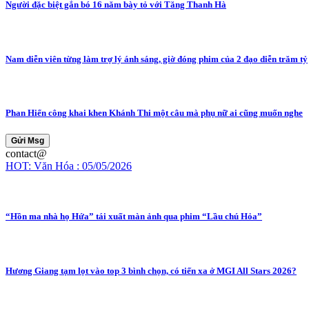
Người đặc biệt gắn bó 16 năm bày tỏ với Tăng Thanh Hà
Nam diễn viên từng làm trợ lý ánh sáng, giờ đóng phim của 2 đạo diễn trăm tỷ
Phan Hiển công khai khen Khánh Thi một câu mà phụ nữ ai cũng muốn nghe
Gửi Msg
contact@
HOT: Văn Hóa : 05/05/2026
“Hồn ma nhà họ Hứa” tái xuất màn ảnh qua phim “Lầu chú Hỏa”
Hương Giang tạm lọt vào top 3 bình chọn, có tiến xa ở MGI All Stars 2026?