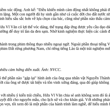
iềm xúc động. Anh kể: "Điều khiến mình cảm động nhất không phải đư
hầm lặng. Một con người đã hy sinh gần như cả cuộc đời cho đất nước n
h hiểu sâu sắc hơn về lựa chọn của bác, cũng như phần nào thấu cảm đư
a Vĩ Văn có lợi thế vóc dáng, thể trạng đáp ứng được yêu cầu đạo diễn
rường để duy trì làn da đen sạm. Nhờ kinh nghiệm thực hiện các cảnh đ
rong phim thông thạo nhiều ngoại ngữ. Ngoài phần thoại tiếng Việt,
phim Đất rừng phương Nam, chỉ riêng tiếng Lào là một trải nghiệm mới
ó nhiều cảm hứng diễn xuất. Ảnh: NVCC.
thể phần nào "gặp lại" hình ảnh của ông qua nhân vật Nguyễn Thành 
i của ông sẽ được tái hiện và tôn vinh xứng đáng, qua đó giúp không 
 với nhiều ý kiến trái chiều, Hứa Vĩ Văn chia sẻ anh không xem đó là á
yệt đối cho nguyên mẫu, cho lịch sử và cho khán giả. Với những phản hồ
rọn vẹn, tôi xem đó là một phần của hành trình làm nghề, để hiểu mình