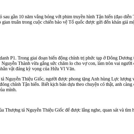
nhỏ sau gần 10 năm vắng bóng với phim truyền hình Tận hiến (đạo di
o gian truân trong cuộc chiến bảo vệ Tổ quốc được gửi đến khán giả m
 danh P1. Trong giai đoạn biến động chính trị phức tạp ở Đông Dương
, Nguyễn Thành vừa gắng sức chăm lo cho vợ con, làm tròn vai người đ
 nhân vật đáng kỳ vọng của Hứa Vĩ Văn.
tá Nguyễn Thiệu Giốc, người được phong tặng Anh hùng Lực lượng vũ
đóng chính Tận hiến. Biết kịch bản dựa theo chuyện có thật, anh càng 
của mình.
ủa Thượng tá Nguyễn Thiệu Giốc để được lắng nghe, quan sát và tìm hi