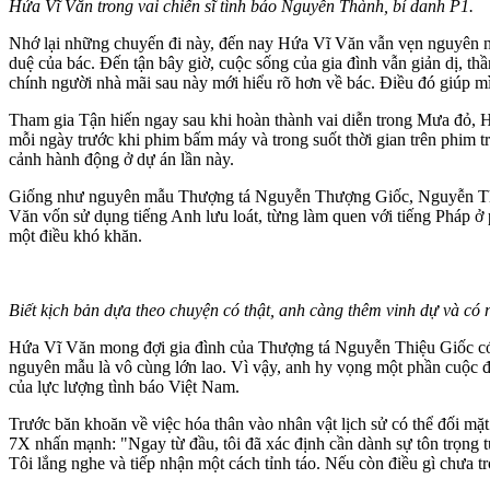
Hứa Vĩ Văn trong vai chiến sĩ tình báo Nguyễn Thành, bí danh P1.
Nhớ lại những chuyến đi này, đến nay Hứa Vĩ Văn vẫn vẹn nguyên n
duệ của bác. Đến tận bây giờ, cuộc sống của gia đình vẫn giản dị, t
chính người nhà mãi sau này mới hiểu rõ hơn về bác. Điều đó giúp mìn
Tham gia Tận hiến ngay sau khi hoàn thành vai diễn trong Mưa đỏ, Hứ
mỗi ngày trước khi phim bấm máy và trong suốt thời gian trên phim t
cảnh hành động ở dự án lần này.
Giống như nguyên mẫu Thượng tá Nguyễn Thượng Giốc, Nguyễn Thành t
Văn vốn sử dụng tiếng Anh lưu loát, từng làm quen với tiếng Pháp ở 
một điều khó khăn.
Biết kịch bản dựa theo chuyện có thật, anh càng thêm vinh dự và c
Hứa Vĩ Văn mong đợi gia đình của Thượng tá Nguyễn Thiệu Giốc có 
nguyên mẫu là vô cùng lớn lao. Vì vậy, anh hy vọng một phần cuộc đờ
của lực lượng tình báo Việt Nam.
Trước băn khoăn về việc hóa thân vào nhân vật lịch sử có thể đối mặt
7X nhấn mạnh: "Ngay từ đầu, tôi đã xác định cần dành sự tôn trọng tu
Tôi lắng nghe và tiếp nhận một cách tỉnh táo. Nếu còn điều gì chưa t