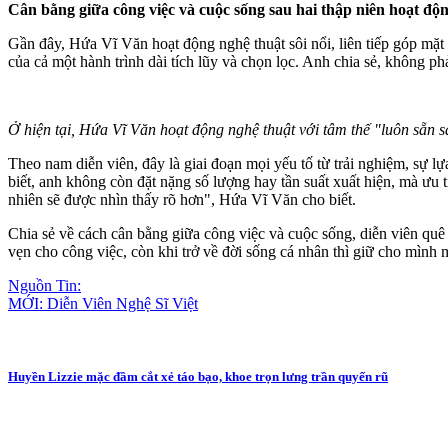
Cân bằng giữa công việc và cuộc sống sau hai thập niên hoạt độ
Gần đây, Hứa Vĩ Văn hoạt động nghệ thuật sôi nổi, liên tiếp góp mặt
của cả một hành trình dài tích lũy và chọn lọc. Anh chia sẻ, không ph
Ở hiện tại, Hứa Vĩ Văn hoạt động nghệ thuật với tâm thế "luôn sẵn
Theo nam diễn viên, đây là giai đoạn mọi yếu tố từ trải nghiệm, sự 
biết, anh không còn đặt nặng số lượng hay tần suất xuất hiện, mà ưu 
nhiên sẽ được nhìn thấy rõ hơn", Hứa Vĩ Văn cho biết.
Chia sẻ về cách cân bằng giữa công việc và cuộc sống, diễn viên quê
vẹn cho công việc, còn khi trở về đời sống cá nhân thì giữ cho mình 
Nguồn Tin:
MỚI: Diễn Viên Nghệ Sĩ Việt
Huyền Lizzie mặc đầm cắt xẻ táo bạo, khoe trọn lưng trần quyến rũ