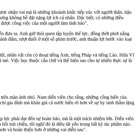
ợc nhận vai mà là những khoảnh khắc tiếp xúc với người thân, hậu
hưng không hề đặt nặng lợi ích cá nhân. Đặc biệt, có những điều
ợc công việc của một người là‌ּm tìn‌ּh báo".
 đưa ra. Anh giữ thói quen tập luyện thể lực, đồng thời phơi nắng
ánh đấm, rượt đuổi ở một số phim trước, anh thuận lợi bước vào loạt
 nhân vật còn có thoại tiếng Anh, tiếng Pháp và tiếng Lào. Hứa Vĩ
 mẻ. Việc học thuộc câu chữ và thể hiện sao cho tự nhiên thực sự là
trên màn ảnh nhỏ. Nam diễn viên cho rằng, những cống hiến của
chỉ gia đình mà khán giả cả nước hiểu rõ hơn về sự hy sinh thầm lặng
p lực phải đạt đến sự hoàn hảo, mà là một trách nhiệm lớn. Diễn viên
i trái chiều, tôi nghĩ đó là điều tất yếu trong bất kỳ tác phẩm nào.
 hơn và hoàn thiện hơn ở những vai diễn sau".