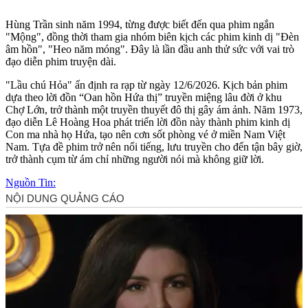
Hùng Trần sinh năm 1994, từng được biết đến qua phim ngắn
"Mộng", đồng thời tham gia nhóm biên kịch các phim kinh dị "Đèn
âm hồn", "Heo năm móng". Đây là lần đầu anh thử sức với vai trò
đạo diễn phim truyện dài.
"Lầu chú Hỏa" ấn định ra rạp từ ngày 12/6/2026. Kịch bản phim
dựa theo lời đồn “Oan hồn Hứa thị” truyền miệng lâu đời ở khu
Chợ Lớn, trở thành một truyền thuyết đô thị gây ám ảnh. Năm 1973,
đạo diễn Lê Hoàng Hoa phát triển lời đồn này thành phim kinh dị
Con ma nhà họ Hứa, tạo nên cơn sốt phòng vé ở miền Nam Việt
Nam. Tựa đề phim trở nên nổi tiếng, lưu truyền cho đến tận bây giờ,
trở thành cụm từ ám chỉ những người nói mà không giữ lời.
Nguồn Tin: