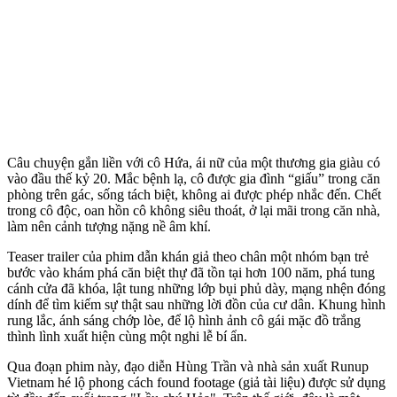
Câu chuyện gắn liền với cô Hứa, ái nữ của một thương gia giàu có
vào đầu thế kỷ 20. Mắc bệnh lạ, cô được gia đình “giấu” trong căn
phòng trên gác, sống tách biệt, không ai được phép nhắc đến. Chết
trong cô độc, oan hồn cô không siêu thoát, ở lại mãi trong căn nhà,
làm nên cảnh tượng nặng nề âm khí.
Teaser trailer của phim dẫn khán giả theo chân một nhóm bạn trẻ
bước vào khám phá căn biệt thự đã tồn tại hơn 100 năm, phá tung
cánh cửa đã khóa, lật tung những lớp bụi phủ dày, mạng nhện đóng
dính để tìm kiếm sự thật sau những lời đồn của cư dân. Khung hình
rung lắc, ánh sáng chớp lòe, để lộ hình ảnh cô gái mặc đồ trắng
thình lình xuất hiện cùng một nghi lễ bí ẩn.
Qua đoạn phim này, đạo diễn Hùng Trần và nhà sản xuất Runup
Vietnam hé lộ phong cách found footage (giả tài liệu) được sử dụng