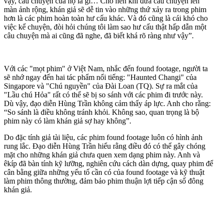
vậy, câu chuyện của họ là gì… Cho nên khi đưa câu chuyện lên
màn ảnh rộng, khán giả sẽ dễ tin vào những thứ xảy ra trong phim
hơn là các phim hoàn toàn hư cấu khác. Và đó cũng là cái khó cho
việc kể chuyện, đòi hỏi chúng tôi làm sao hư cấu thật hấp dẫn một
câu chuyện mà ai cũng đã nghe, đã biết khá rõ ràng như vậy”.
Với các "mọt phim" ở Việt Nam, nhắc đến found footage, người ta
sẽ nhớ ngay đến hai tác phẩm nổi tiếng: "Haunted Changi" của
Singapore và "Chú nguyền" của Đài Loan (TQ). Sự ra mắt của
"Lầu chú Hỏa" rất có thể sẽ bị so sánh với các phim đi trước này.
Dù vậy, đạo diễn Hùng Trần không cảm thấy áp lực. Anh cho rằng:
“So sánh là điều không tránh khỏi. Không sao, quan trọng là bộ
phim này có làm khán giả sợ hay không”.
Do đặc tính giả tài liệu, các phim found footage luôn có hình ảnh
rung lắc. Đạo diễn Hùng Trần hiểu rằng điều đó có thể gây chóng
mặt cho những khán giả chưa quen xem dạng phim này. Anh và
êkíp đã bàn tính kỹ lưỡng, nghiên cứu cách dàn dựng, quay phim để
cân bằng giữa những yếu tố cần có của found footage và kỹ thuật
làm phim thông thường, đảm bảo phim thuận lợi tiếp cận số đông
khán giả.