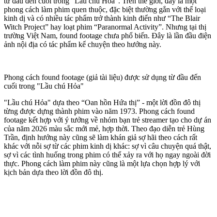
từ đầu đến cuối trong "Lầu chú Hỏa". Trên thế giới, đây là một
phong cách làm phim quen thuộc, đặc biệt thường gắn với thể loại
kinh dị và có nhiều tác phẩm trở thành kinh điển như “The Blair
Witch Project” hay loạt phim “Paranormal Activity”. Nhưng tại thị
trường Việt Nam, found footage chưa phổ biến. Đây là lần đầu điện
ảnh nội địa có tác phẩm kể chuyện theo hướng này.
Phong cách found footage (giả tài liệu) được sử dụng từ đầu đến
cuối trong "Lầu chú Hỏa"
"Lầu chú Hỏa" dựa theo “Oan hồn Hứa thị” - một lời đồn đô thị
từng được dựng thành phim vào năm 1973. Phong cách found
footage kết hợp với ý tưởng về nhóm bạn trẻ streamer tạo cho dự án
của năm 2026 màu sắc mới mẻ, hợp thời. Theo đạo diễn trẻ Hùng
Trần, định hướng này cũng sẽ làm khán giả sợ hãi theo cách rất
khác với nỗi sợ từ các phim kinh dị khác: sợ vì câu chuyện quá thật,
sợ vì các tình huống trong phim có thể xảy ra với họ ngay ngoài đời
thực. Phong cách làm phim này cũng là một lựa chọn hợp lý với
kịch bản dựa theo lời đồn đô thị.