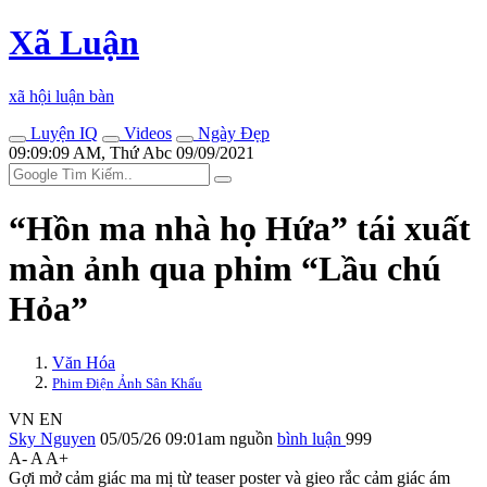
Xã Luận
xã hội luận bàn
Luyện IQ
Videos
Ngày Đẹp
09:09:09 AM, Thứ Abc 09/09/2021
“Hồn ma nhà họ Hứa” tái xuất
màn ảnh qua phim “Lầu chú
Hỏa”
Văn Hóa
Phim Điện Ảnh Sân Khấu
VN
EN
Sky Nguyen
05/05/26 09:01am
nguồn
bình luận
999
A-
A
A+
Gợi mở cảm giác ma mị từ teaser poster và gieo rắc cảm giác ám