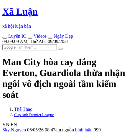
Xã Luận
xã hội luận bàn
Luyện IQ
Videos
Ngày Đẹp
09:09:09 AM, Thứ Abc 09/09/2021
Man City hòa cay đắng
Everton, Guardiola thừa nhận
ngôi vô địch ngoài tầm kiểm
soát
Thể Thao
Cúp Anh Premier League
VN
EN
Sky Nguyen
05/05/26 08:47am
nguồn
bình luận
999