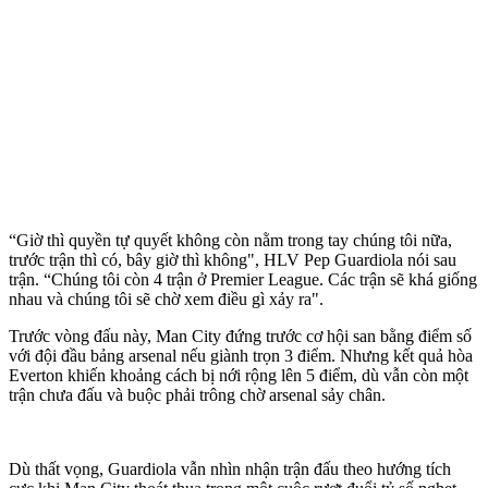
“Giờ thì quyền tự quyết không còn nằm trong tay chúng tôi nữa,
trước trận thì có, bây giờ thì không", HLV Pep Guardiola nói sau
trận. “Chúng tôi còn 4 trận ở Premier League. Các trận sẽ khá giống
nhau và chúng tôi sẽ chờ xem điều gì xảy ra".
Trước vòng đấu này, Man City đứng trước cơ hội san bằng điểm số
với đội đầu bảng ars‌enal nếu giành trọn 3 điểm. Nhưng kết quả hòa
Everton khiến khoảng cách bị nới rộng lên 5 điểm, dù vẫn còn một
trận chưa đấu và buộc phải trông chờ ars‌enal sảy chân.
Dù thất vọng, Guardiola vẫn nhìn nhận trận đấu theo hướng tích