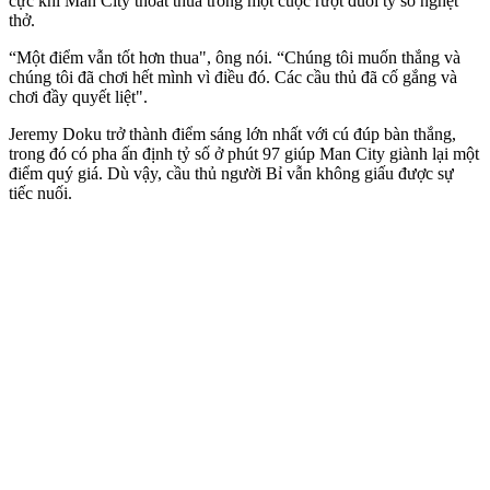
cực khi Man City thoát thua trong một cuộc rượt đuổi tỷ số nghẹt
thở.
“Một điểm vẫn tốt hơn thua", ông nói. “Chúng tôi muốn thắng và
chúng tôi đã chơi hết mình vì điều đó. Các cầu thủ đã cố gắng và
chơi đầy quyết liệt".
Jeremy Doku trở thành điểm sáng lớn nhất với cú đúp bàn thắng,
trong đó có pha ấn định tỷ số ở phút 97 giúp Man City giành lại một
điểm quý giá. Dù vậy, cầu thủ người Bỉ vẫn không giấu được sự
tiếc nuối.