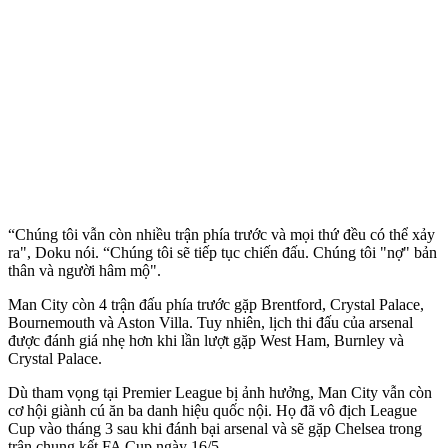
“Chúng tôi vẫn còn nhiều trận phía trước và mọi thứ đều có thể xảy
ra", Doku nói. “Chúng tôi sẽ tiếp tục chiến đấu. Chúng tôi "nợ" bản
thân và người hâm mộ".
Man City còn 4 trận đấu phía trước gặp Brentford, Crystal Palace,
Bournemouth và Aston Villa. Tuy nhiên, lịch thi đấu của ars‌enal
được đánh giá nhẹ hơn khi lần lượt gặp West Ham, Burnley và
Crystal Palace.
Dù tham vọng tại Premier League bị ảnh hưởng, Man City vẫn còn
cơ hội giành cú ăn ba danh hiệu quốc nội. Họ đã vô địch League
Cup vào tháng 3 sau khi đánh bại ars‌enal và sẽ gặp Chelsea trong
trận chung kết FA Cup ngày 16/5.