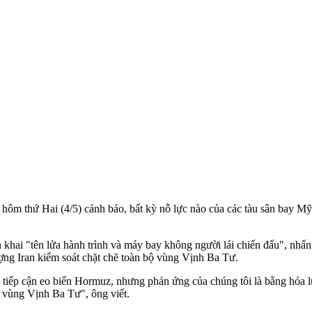
hôm thứ Hai (4/5) cảnh báo, bất kỳ nỗ lực nào của các tàu sân bay M
n khai "tên lửa hành trình và máy bay không người lái chiến đấu", nhấ
ượng Iran kiểm soát chặt chẽ toàn bộ vùng Vịnh Ba Tư.
 tiếp cận eo biển Hormuz, nhưng phản ứng của chúng tôi là bằng hỏa l
hẽ vùng Vịnh Ba Tư", ông viết.