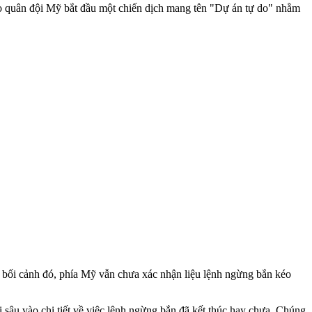
ho quân đội Mỹ bắt đầu một chiến dịch mang tên "Dự án tự do" nhằm
g bối cảnh đó, phía Mỹ vẫn chưa xác nhận liệu lệnh ngừng bắn kéo
sâu vào chi tiết về việc lệnh ngừng bắn đã kết thúc hay chưa. Chúng