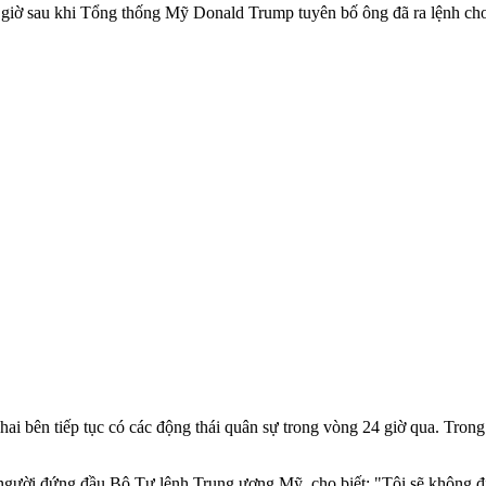
ài giờ sau khi Tổng thống Mỹ Donald Trump tuyên bố ông đã ra lệnh c
i bên tiếp tục có các động thái quân sự trong vòng 24 giờ qua. Tron
 người đứng đầu Bộ Tư lệnh Trung ương Mỹ, cho biết: "Tôi sẽ không đi 