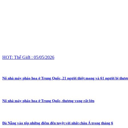
HOT: Thế Giới : 05/05/2026
Nổ nhà máy pháo hoa ở Trung Quốc, 21 người thiệt mạng và 61 người bị thươn
Nổ nhà máy pháo hoa ở Trung Quốc, thương vong rất lớn
Đà Nẵng vào tốp những điểm đến tuyệt vời nhất châu Á trong tháng 6