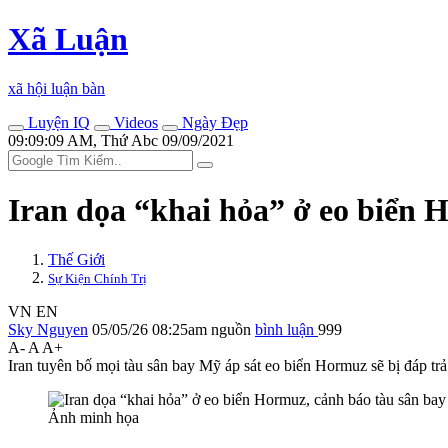
Xã Luận
xã hội luận bàn
Luyện IQ
Videos
Ngày Đẹp
09:09:09 AM, Thứ Abc 09/09/2021
Iran dọa “khai hỏa” ở eo biển 
Thế Giới
Sự Kiện Chính Trị
VN
EN
Sky Nguyen
05/05/26 08:25am
nguồn
bình luận
999
A-
A
A+
Iran tuyên bố mọi tàu sân bay Mỹ áp sát eo biển Hormuz sẽ bị đáp tr
Ảnh minh họa