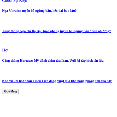
Chuỗi Sự Kiện
Nga-Ukraine tuyên bố ngừng bắn, kéo dài bao lâu?
Tổng thống Nga chỉ thị Bộ Quốc phòng tuyên bố ngừng bắn “đơn phương”
Hot
Căng thẳng Hormuz: Mỹ đánh chìm tàu Iran, UAE bị tập kích tên lửa
Kho vũ khí hạt nhân Triều Tiên đang vượt qua khả năng phòng thủ của Mỹ
Gửi Msg