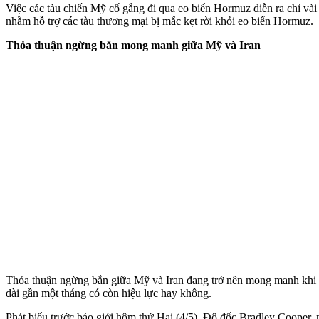
Việc các tàu chiến Mỹ cố gắng đi qua eo biển Hormuz diễn ra chỉ v
nhằm hỗ trợ các tàu thương mại bị mắc kẹt rời khỏi eo biển Hormuz.
Thỏa thuận ngừng bắn mong manh giữa Mỹ và Iran
Thỏa thuận ngừng bắn giữa Mỹ và Iran đang trở nên mong manh khi ha
dài gần một tháng có còn hiệu lực hay không.
Phát biểu trước báo giới hôm thứ Hai (4/5), Đô đốc Bradley Cooper,