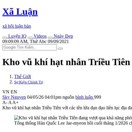
Xã Luận
xã hội luận bàn
Luyện IQ
Videos
Ngày Đẹp
09:09:09 AM, Thứ Abc 09/09/2021
Kho vũ khí hạt nhân Triều Tiê
Thế Giới
Sự Kiện Chính Trị
VN
EN
Sky Nguyen
04/05/26 04:01pm
nguồn
bình luận
999
A-
A
A+
Kho vũ khí hạt nhân Triều Tiên với các tên lửa đạn đạo liên lục địa 
Tổng thống Hàn Quốc Lee Jae-myeon hồi cuối tháng 1/2026 cho 