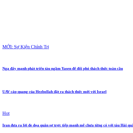
MỚI: Sự Kiện Chính Trị
Nga đẩy mạnh phát triển tàu ngầm Yasen để đối phó thách thức toàn cầu
UAV cáp quang của Hezbollah đặt ra thách thức mới với Israel
Hot
Iran đưa ra lời đe dọa quân sự trực tiếp mạnh mẽ chưa từng có với tàu Hải q